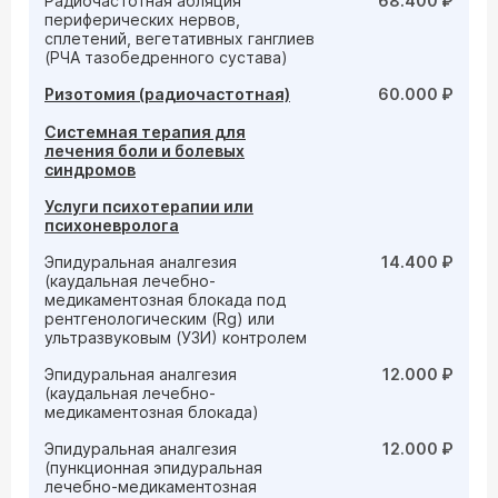
Радиочастотная абляция
68.400 ₽
периферических нервов,
сплетений, вегетативных ганглиев
(РЧА тазобедренного сустава)
Ризотомия (радиочастотная)
60.000 ₽
Системная терапия для
лечения боли и болевых
синдромов
Услуги психотерапии или
психоневролога
Эпидуральная аналгезия
14.400 ₽
(каудальная лечебно-
медикаментозная блокада под
рентгенологическим (Rg) или
ультразвуковым (УЗИ) контролем
Эпидуральная аналгезия
12.000 ₽
(каудальная лечебно-
медикаментозная блокада)
Эпидуральная аналгезия
12.000 ₽
(пункционная эпидуральная
лечебно-медикаментозная