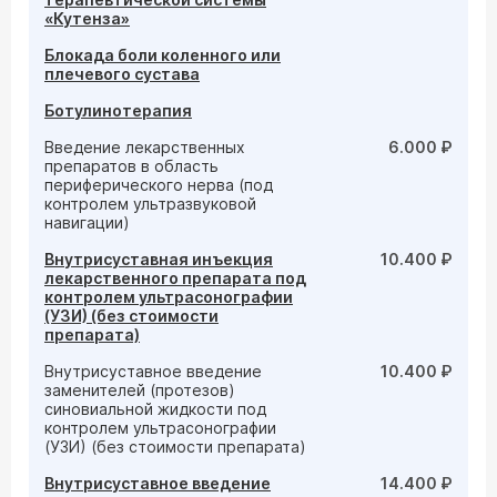
«Кутенза»
Блокада боли коленного или
плечевого сустава
Ботулинотерапия
Введение лекарственных
6.000 ₽
препаратов в область
периферического нерва (под
контролем ультразвуковой
навигации)
Внутрисуставная инъекция
10.400 ₽
лекарственного препарата под
контролем ультрасонографии
(УЗИ) (без стоимости
препарата)
Внутрисуставное введение
10.400 ₽
заменителей (протезов)
синовиальной жидкости под
контролем ультрасонографии
(УЗИ) (без стоимости препарата)
Внутрисуставное введение
14.400 ₽