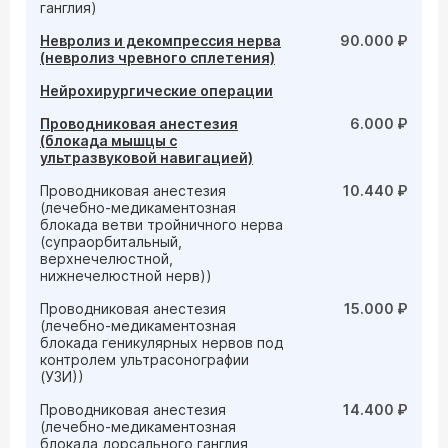
ганглия)
Невролиз и декомпрессия нерва
90.000 ₽
(невролиз чревного сплетения)
Нейрохирургические операции
Проводниковая анестезия
6.000 ₽
(блокада мышцы с
ультразвуковой навигацией)
Проводниковая анестезия
10.440 ₽
(лечебно-медикаментозная
блокада ветви тройничного нерва
(супраорбитальный,
верхнечелюстной,
нижнечелюстной нерв))
Проводниковая анестезия
15.000 ₽
(лечебно-медикаментозная
блокада геникулярных нервов под
контролем ультрасонографии
(УЗИ))
Проводниковая анестезия
14.400 ₽
(лечебно-медикаментозная
блокада дорсального ганглия