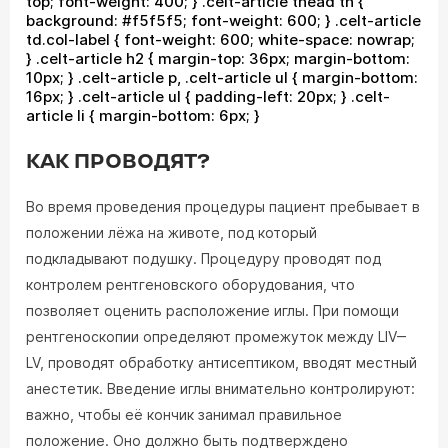
top; font-weight: 400; } .celt-article thead th {
background: #f5f5f5; font-weight: 600; } .celt-article
td.col-label { font-weight: 600; white-space: nowrap;
} .celt-article h2 { margin-top: 36px; margin-bottom:
10px; } .celt-article p, .celt-article ul { margin-bottom:
16px; } .celt-article ul { padding-left: 20px; } .celt-
article li { margin-bottom: 6px; }
КАК ПРОВОДЯТ?
Во время проведения процедуры пациент пребывает в
положении лёжа на животе, под который
подкладывают подушку. Процедуру проводят под
контролем рентгеновского оборудования, что
позволяет оценить расположение иглы. При помощи
рентгеноскопии определяют промежуток между LIV‒
LV, проводят обработку антисептиком, вводят местный
анестетик. Введение иглы внимательно контролируют:
важно, чтобы её кончик занимал правильное
положение. Оно должно быть подтверждено