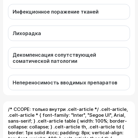
Инфекционное поражение тканей
Лихорадка
Декомпенсация сопутствующей
соматической патологии
Непереносимость вводимых препаратов
/* СCOPE: только внутри .celt-article */ .celt-article,
.celt-article * { font-family: "Inter", "Segoe UI", Arial,
sans-serif; } .celt-article table { width: 100%; border-
collapse: collapse; } .celt-article th, .celt-article td {
border: 1px solid #ccc; padding: 8px; vertical-align: