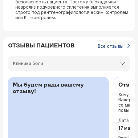
безопасность пациента. Поэтому блокада или
невролиз подчревного сплетения выполняется
строго под рентгенографияологическим контролем
или КТ-контролем.
ОТЗЫВЫ ПАЦИЕНТОВ
Все отзывы
Клиника боли
Мы будем рады вашему
Отзыв 
отзыву!
Хочу ос
Валерьев
со мной 
повышало
одышка и
Дата виз
сердца. 
раз куда
17 мая 
врачи то
На приё