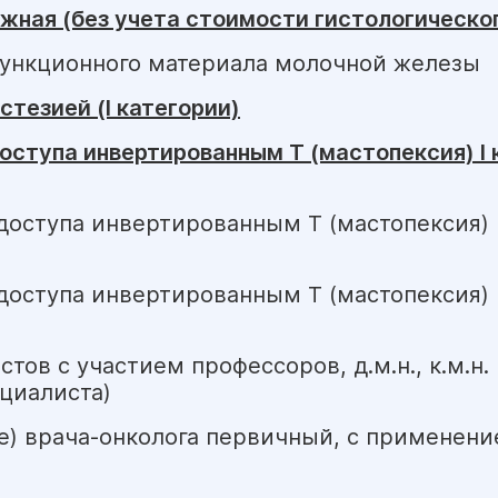
жная (без учета стоимости гистологическо
пункционного материала молочной железы
тезией (I категории)
ступа инвертированным Т (мастопексия) I 
ступа инвертированным Т (мастопексия) I
ступа инвертированным Т (мастопексия) II
ов с участием профессоров, д.м.н., к.м.н.
ециалиста)
е) врача-онколога первичный, с применен