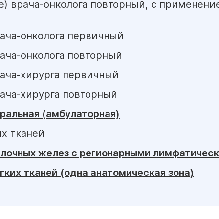
е) врача-онколога повторный, с применени
рача-онколога первичный
рача-онколога повторный
рача-хирурга первичный
рача-хирурга повторный
ральная (амбулаторная)
х тканей
олочных желез с регионарными лимфатичес
ких тканей (одна анатомическая зона)