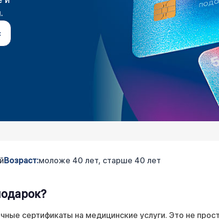
е и
.
с
й
Возраст:
моложе 40 лет, старше 40 лет
подарок?
ные сертификаты на медицинские услуги. Это не просто