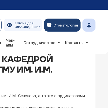
ВЕРСИЯ ДЛЯ
Стоматология
СЛАБОВИДЯЩИХ
 МГМУ им. И.М. Сеченова
Чек-
и
Сотрудничество
Контакты
апы
 КАФЕДРОЙ
У ИМ. И.М.
им. И.М. Сеченова, а также с ординаторами
вития молодых специалистов, а также