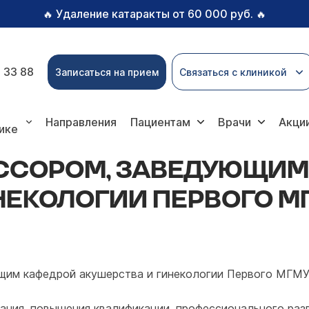
Удаление катаракты от 60 000 руб.
🔥
🔥
 33 88
Записаться на прием
Связаться с клиникой
ведующим кафедрой акушерства и гинекологии Первого
Направления
Пациентам
Врачи
Акци
ике
ЕССОРОМ, ЗАВЕДУЮЩИМ
ЕКОЛОГИИ ПЕРВОГО МГМ
щим кафедрой акушерства и гинекологии Первого МГМУ 
ния, повышения квалификации, профессионального раз