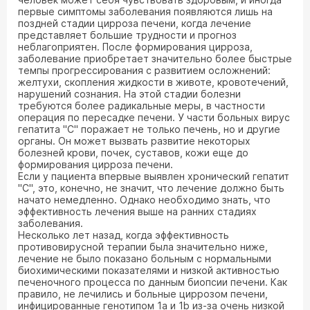
первые симптомы заболевания появляются лишь на
поздней стадии цирроза печени, когда лечение
представляет большие трудности и прогноз
неблагоприятен. После формирования цирроза,
заболевание приобретает значительно более быстрые
темпы прогрессирования с развитием осложнений:
желтухи, скопления жидкости в животе, кровотечений,
нарушений сознания. На этой стадии болезни
требуются более радикальные меры, в частности
операция по пересадке печени. У части больных вирус
гепатита "С" поражает не только печень, но и другие
органы. Он может вызвать развитие некоторых
болезней крови, почек, суставов, кожи еще до
формирования цирроза печени.
Если у пациента впервые выявлен хронический гепатит
"С", это, конечно, не значит, что лечение должно быть
начато немедленно. Однако необходимо знать, что
эффективность лечения выше на ранних стадиях
заболевания.
Несколько лет назад, когда эффективность
противовирусной терапии была значительно ниже,
лечение не было показано больным с нормальными
биохимическими показателями и низкой активностью
печеночного процесса по данным биопсии печени. Как
правило, не лечились и больные циррозом печени,
инфицированные генотипом 1а и 1b из-за очень низкой