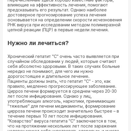
влияющие на эффективность лечения, помогают
предсказывать его результат. Однако наиболее
достоверное прогнозирование успеха лечения
основывается на определении скорости исчезновения
РНК вируса при исследовании методом полимеразной
цепной реакции (ПЦР) в первые недели лечения.
Нужно ли лечиться?
Хронический гепатит "С" очень часто выявляется при
случайном обследовании у людей, которые считают
себя абсолютно здоровыми. В таких случаях больные
нередко не понимают, для чего им нужно
дорогостоящее и длительное лечение.
Пациенты должны знать, что гепатит "С" - это, как
правило, медленно прогрессирующее заболевание.
Цирроз печени формируется в среднем через 20-30
лет после инфицирования. Однако у лиц,
употребляющих алкоголь, наркотики, принимающих
"тяжелые" для печени медикаменты, формирование
цирроза печени происходит значительно быстрее – в
течение первых 10 лет после инфицирования.
"Коварство" вируса гепатита "С" заключается в том,
что на протяжении нескольких лет после заражения
человек может себя чувствовать здоровым, и иногда