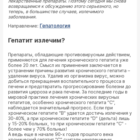
лекарственные препараты. Поэтому сегодня мы снова
возвращаемся к обсуждению этого серьезного, но
теперь, в большинстве случаев, излечимого
заболевания.
Гепатология
Направление:
Гепатит излечим?
Препараты, обладающие противовирусным действием,
применяются для лечения хронического гепатита уже
более 20 лет. Смысл их применения заключается в
устранении причины развития хронического гепатита –
удалении вируса. Удалив из организма вирус, можно
добиться прекращения воспалительного процесса в
печени и предотвратить прогрессирование болезни до
развития цирроза и рака печени. За последние годы в
мировой практике лечения хронических вирусных
гепатитов, особенно хронического гепатита "С",
наблюдается значительный прогресс. Если при
хроническом гепатите "В" удается достичь излечения у
30-40%, а при хроническом гепатите "D" (дельта) лишь
у 15-20% больных, то при хроническом гепатите "С" -
более чем у 70% больных!
А ведь еще в начале 90-х годов прошлого века
хронический гепатит "С" считали неизлечимым