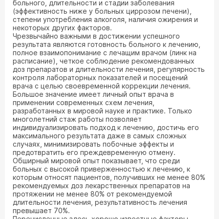
больного, длительности и стадии заболевания
(эффективность ниже у больных циррозом печени),
степени употребления алкоголя, наличия ожирения и
некоторых других факторов.
Чрезвычайно важными в достижении успешного
результата являются готовность больного к лечению,
полное взаимопонимание с лечащим врачом (линк на
расписание), четкое соблюдение рекомендованных
доз препаратов и длительности лечения, регулярность
контроля лабораторных показателей и посещений
врача с целью своевременной коррекции лечения.
Большое значение имеет личный опыт врача в
применении современных схем лечения,
разработанных в мировой науке и практике. Только
многолетний стаж работы позволяет
индивидуализировать подход к лечению, достичь его
максимального результата даже в самых сложных
случаях, минимизировать побочные эффекты и
предотвратить его преждевременную отмену.
Обширный мировой опыт показывает, что среди
больных с высокой приверженностью к лечению, к
которым относят пациентов, получивших не менее 80%
рекомендуемых доз лекарственных препаратов на
протяжении не менее 80% от рекомендуемой
длительности лечения, результативность лечения
превышает 70%.
Перечисленные здесь хорошо известные факторы,