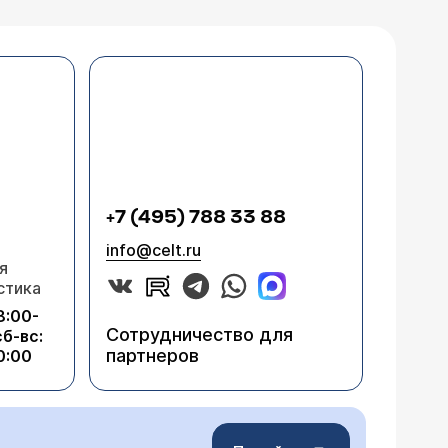
+7 (495) 788 33 88
info@celt.ru
я
стика
8:00-
Сотрудничество для
сб-вс:
партнеров
0:00