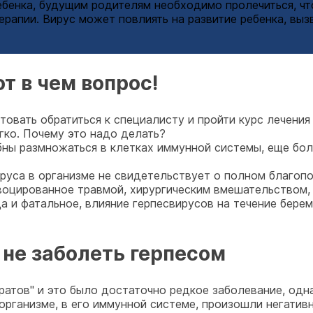
ебенка, будущим родителям необходимо пролечиться, что
ерапии. Вирус может повлиять на развитие ребенка, вы
т в чем вопрос!
вать обратиться к специалисту и пройти курс лечения 
гко. Почему это надо делать?
бны размножаться в клетках иммунной системы, еще бол
руса в организме не свидетельствует о полном благопо
воцированное травмой, хирургическим вмешательством,
да и фатальное, влияние герпесвирусов на течение берем
 не заболеть герпесом
кратов" и это было достаточно редкое заболевание, одн
 организме, в его иммунной системе, произошли негати