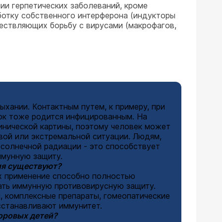
ии герпетических заболеваний, кроме
ботку собственного интерферона (индукторы
ествляющих борьбу с вирусами (макрофагов,
хании. Контактным путем, к примеру, при
нок тоже родится инфицированным. На
инической картины, поэтому человек может
овой или экстремальной ситуации. Людям,
 солнечной радиации - это способствует
ммунную защиту.
ния существуют?
их применение способно полностью
ать иммунную противовирусную защиту.
 комплексные препараты, гомеопатические
сстанавливают иммунитет.
доровых детей?