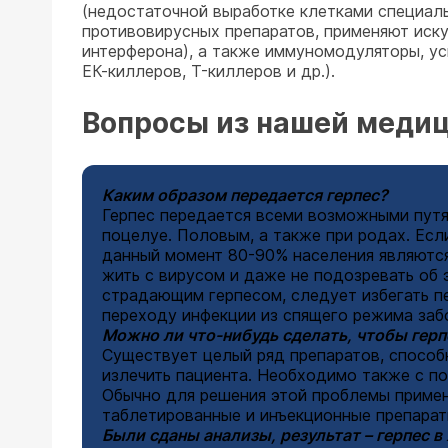
(недостаточной выработке клетками специаль
противовирусных препаратов, применяют иск
интерферона), а также иммуномодуляторы, у
ЕК-киллеров, T-киллеров и др.).
Вопросы из нашей меди
Каким образом передается герпес?
Герпес передается всеми возможными путям
поцелуе. Половым, а также при родах. Ес
данный момент 80-90% населения являются
жить с вирусом и даже не подозревать об 
страдающим герпесом, следует избегать п
переходу инфекции из спящего режима заб
Можно ли что-нибудь сделать, чтобы герп
Существует целый ряд препаратов, способ
излечить пациента. Необходимо также с 
Обычно для решения этой проблемы приме
таблетированные и инъекционные препарат
Были сданы анализы, результат – герпес 