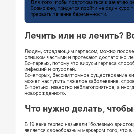
Для того чтобы подготовиться к зачатию р
Возможно, придется пройти не один курс т
прервать течение беременности.
Лечить или не лечить? Во
Людям, страдающим герпесом, можно посовето
слишком частыми и протекают достаточно ле
Во-первых, потому что вирусы герпеса спосо
инфекций и опухолей.
Во-вторых, бессимптомное существование ви
может наступить тяжелое заболевание, спро
В-третьих, известно неблагоприятное, а иног
новорожденного.
Что нужно делать, чтобы
В 19 веке герпес называли "болезнью аристо
является своеобразным маркером того, что в