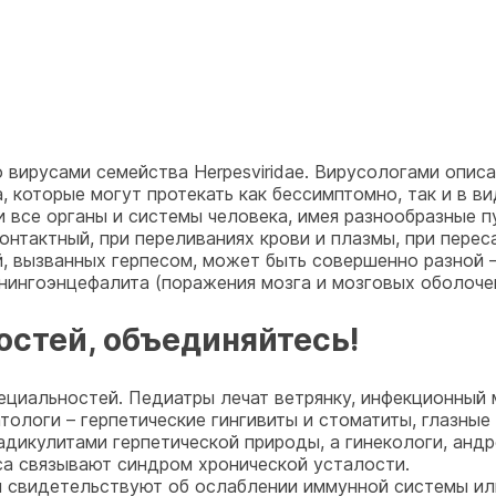
вирусами семейства Herpesviridae. Вирусологами описан
 которые могут протекать как бессимптомно, так и в ви
 все органы и системы человека, имея разнообразные п
нтактный, при переливаниях крови и плазмы, при переса
, вызванных герпесом, может быть совершенно разной –
енингоэнцефалита (поражения мозга и мозговых оболочек
остей, объединяйтесь!
ециальностей. Педиатры лечат ветрянку, инфекционный 
ологи – герпетические гингивиты и стоматиты, глазные
адикулитами герпетической природы, а гинекологи, анд
са связывают синдром хронической усталости.
и свидетельствуют об ослаблении иммунной системы ил