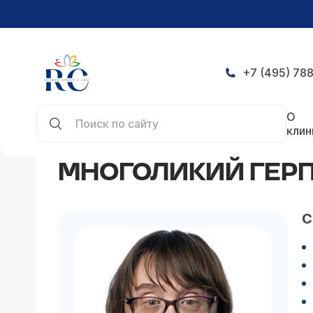
+7 (495) 788
Главная
Статьи
Многоликий герпес
О
клин
МНОГОЛИКИЙ ГЕР
С