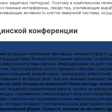
ных защитных пептидов). Поэтому в комплексном лечен
усственные интерфероны, лекарства, усиливающие выра
силивающие активность клеток иммунной системы, осущ
цинской конференции
и: воздушно-капельным при кашле, чихании и просто ды
ли будущая мама больна генитальным герпесом, то ребе
 вирусоносителями герпеса. Инфицирование не дает кл
этом. Герпес внезапно может проявить себя при стресс
ереохлаждений, резкой смены температуры, избыточной
олевания в активную фазу. Все эти явления понижают и
ес на губах больше не появлялся? Какие методы лече
ных подавлять размножение вируса, однако не всегда 
помощью современных иммунокорректоров восстанавлив
няют классические медикаментозные иммуномодуляторы,
ы, которые обладают противовирусным действием и во
в хронической форме. Скажите, сможем ли мы иметь з