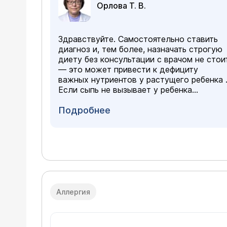
Орлова Т. В.
Здравствуйте. Самостоятельно ставить
диагноз и, тем более, назначать строгую
диету без консультации с врачом не стои
— это может привести к дефициту
важных нутриентов у растущего ребенка 
Если сыпь не вызывает у ребенка
сильного дискомфорта и нет признаков
отека лица или затруднения дыхания, вы
Подробнее
можете спокойно, но планомерно решать
эту проблему с :
педиатром
или
аллергологом
на очной консультации.
Аллергия