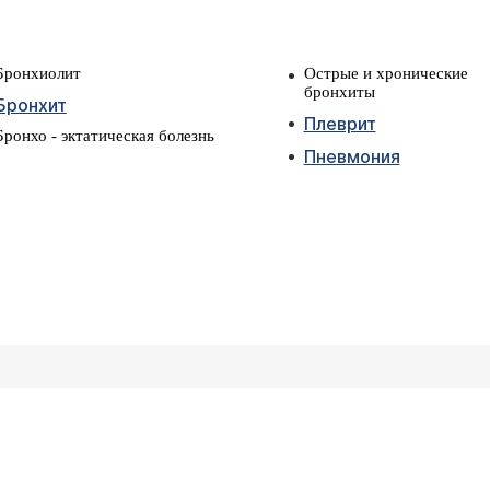
Бронхиолит
Острые и хронические
бронхиты
Бронхит
Плеврит
Бронхо - эктатическая болезнь
Пневмония