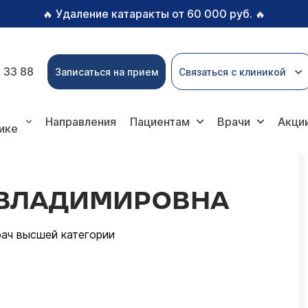
Удаление катаракты от 60 000 руб.
🔥
🔥
 33 88
Записаться на прием
Связаться с клиникой
а
Направления
Пациентам
Врачи
Акци
ике
 ВЛАДИМИРОВНА
рач высшей категории