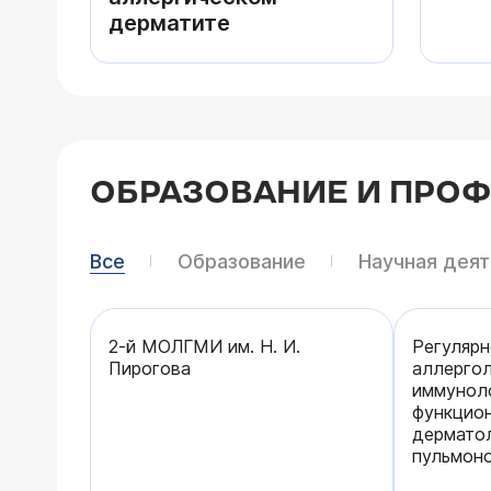
дерматите
ОБРАЗОВАНИЕ И ПРО
Все
Образование
Научная дея
2-й МОЛГМИ им. Н. И.
Регулярно
Пирогова
аллергол
иммуноло
функцион
дерматол
пульмоно