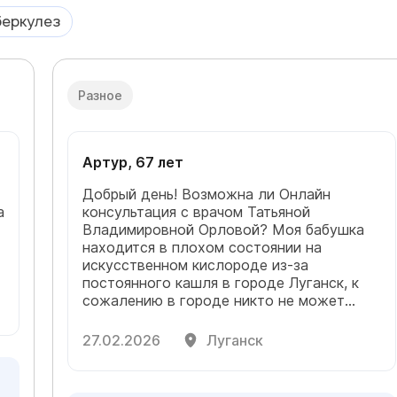
беркулез
Разное
Артур, 67 лет
Добрый день! Возможна ли Онлайн
а
консультация с врачом Татьяной
Владимировной Орловой? Моя бабушка
находится в плохом состоянии на
искусственном кислороде из-за
постоянного кашля в городе Луганск, к
сожалению в городе никто не может
помочь, а у бабушки физически из-за
болезни нет возможности передвигаться.
27.02.2026
Луганск