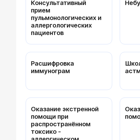
Консультативный
Небу
прием
пульмонологических и
аллергологических
пациентов
Расшифровка
Школ
иммунограм
аст
Оказание экстренной
Оказ
помощи при
помо
распространённом
токсико -
аллергическом