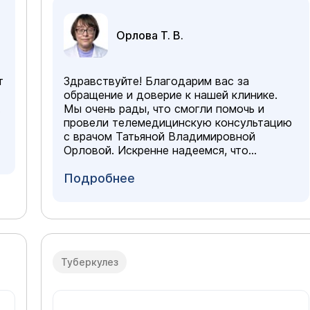
Орлова Т. В.
т
Здравствуйте! Благодарим вас за
обращение и доверие к нашей клинике.
.
Мы очень рады, что смогли помочь и
провели телемедицинскую консультацию
с врачом Татьяной Владимировной
Орловой. Искренне надеемся, что
рекомендации специалиста помогут
вашей бабушке почувствовать себя лучше,
Подробнее
и она обязательно пойдет на поправку.
Желаем ей скорейшего выздоровления и
крепкого здоровья!
Туберкулез