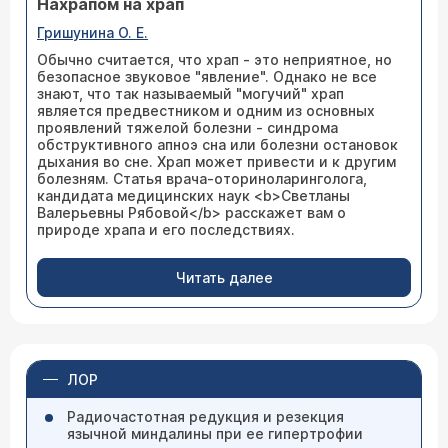
Нахрапом на храп
Гришунина О. Е.
Обычно считается, что храп - это неприятное, но
безопасное звуковое "явление". Однако не все
знают, что так называемый "могучий" храп
является предвестником и одним из основных
проявлений тяжелой болезни - синдрома
обструктивного апноэ сна или болезни остановок
дыхания во сне. Храп может привести и к другим
болезням. Статья врача-оториноларинголога,
кандидата медицинских наук <b>Светланы
Валерьевны Рябовой</b> расскажет вам о
природе храпа и его последствиях.
Читать далее
ЛОР
Радиочастотная редукция и резекция
язычной миндалины при ее гипертрофии