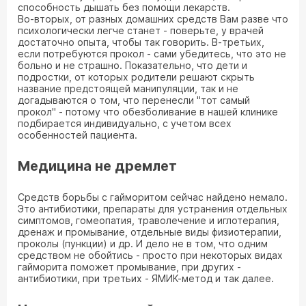
способность дышать без помощи лекарств.
Во-вторых, от разных домашних средств Вам разве что
психологически легче станет - поверьте, у врачей
достаточно опыта, чтобы так говорить. В-третьих,
если потребуются прокол - сами убедитесь, что это не
больно и не страшно. Показательно, что дети и
подростки, от которых родители решают скрыть
название предстоящей манипуляции, так и не
догадываются о том, что перенесли "тот самый
прокол" - потому что обезболивание в нашей клинике
подбирается индивидуально, с учетом всех
особенностей пациента.
Медицина не дремлет
Средств борьбы с гайморитом сейчас найдено немало.
Это антибиотики, препараты для устранения отдельных
симптомов, гомеопатия, траволечение и иглотерапия,
дренаж и промывание, отдельные виды физиотерапии,
проколы (пункции) и др. И дело не в том, что одним
средством не обойтись - просто при некоторых видах
гайморита поможет промывание, при других -
антибиотики, при третьих - ЯМИК-метод и так далее.