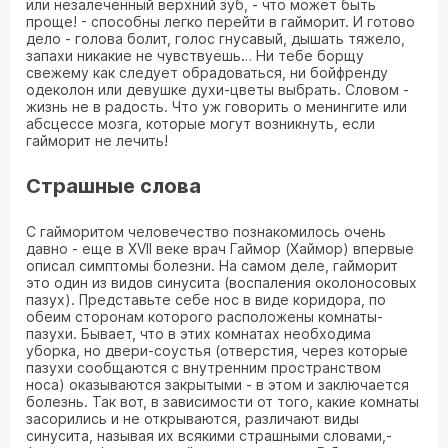
или незалеченный верхний зуб, - что может быть
проще! - способны легко перейти в гайморит. И готово
дело - голова болит, голос гнусавый, дышать тяжело,
запахи никакие не чувствуешь… Ни тебе борщу
свежему как следует обрадоваться, ни бойфренду
одеколон или девушке духи-цветы выбрать. Словом -
жизнь не в радость. Что уж говорить о менингите или
абсцессе мозга, которые могут возникнуть, если
гайморит не лечить!
Страшные слова
С гайморитом человечество познакомилось очень
давно - еще в XVII веке врач Гаймор (Хаймор) впервые
описал симптомы болезни. На самом деле, гайморит
это один из видов синусита (воспаления околоносовых
пазух). Представьте себе нос в виде коридора, по
обеим сторонам которого расположены комнаты-
пазухи. Бывает, что в этих комнатах необходима
уборка, но двери-соустья (отверстия, через которые
пазухи сообщаются с внутренним пространством
носа) оказываются закрытыми - в этом и заключается
болезнь. Так вот, в зависимости от того, какие комнаты
засорились и не открываются, различают виды
синусита, называя их всякими страшными словами,-