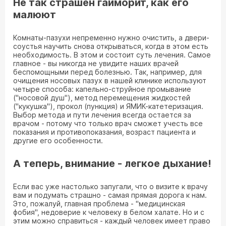
Не так страшен гайморит, как его
малюют
Комнаты-пазухи непременно нужно очистить, а двери-
соустья научить снова открываться, когда в этом есть
необходимость. В этом и состоит суть лечения. Самое
главное - вы никогда не увидите наших врачей
беспомощными перед болезнью. Так, например, для
очищения носовых пазух в нашей клинике используют
четыре способа: капельно-струйное промывание
("носовой душ"), метод перемещения жидкостей
("кукушка"), прокол (пункция) и ЯМИК-катетеризация.
Выбор метода и пути лечения всегда остается за
врачом - потому что только врач сможет учесть все
показания и противопоказания, возраст пациента и
другие его особенности.
А теперь, внимание - легкое дыхание!
Если вас уже настолько запугали, что о визите к врачу
вам и подумать страшно - самая прямая дорога к нам.
Это, пожалуй, главная проблема - "медицинская
фобия", недоверие к человеку в белом халате. Но и с
этим можно справиться - каждый человек имеет право