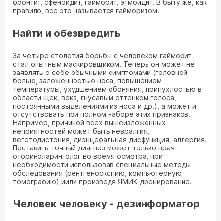
фронтит, сфеноидит, гайморит, этмоидит. В быту же, как
правило, все это называется гайморитом.
Найти и обезвредить
За четыре столетия борьбы с человеком гайморит
стал опытным маскировщиком. Теперь он может не
заявлять о себе обычными симптомами (головной
болью, заложенностью носа, повышением
температуры, ухудшением обоняния, припухлостью в
области щек, века, гнусавым оттенком голоса,
постоянными выделениями из носа и др.), а может и
отсутствовать при полном наборе этих признаков.
Например, причиной всех вышеизложенных
неприятностей может быть невралгия,
вегетодистония, диэнцефальная дисфункция, аллергия.
Поставить точный диагноз может только врач-
оториноларинголог во время осмотра, при
необходимости использовав специальные методы
обследования (рентгеноскопию, компьютерную
томографию) иили произведя ЯМИК-дренирование.
Человек человеку - дезинформатор