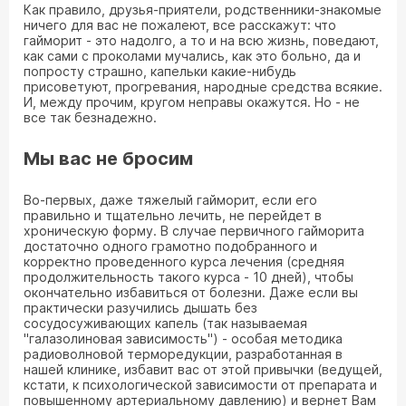
Как правило, друзья-приятели, родственники-знакомые
ничего для вас не пожалеют, все расскажут: что
гайморит - это надолго, а то и на всю жизнь, поведают,
как сами с проколами мучались, как это больно, да и
попросту страшно, капельки какие-нибудь
присоветуют, прогревания, народные средства всякие.
И, между прочим, кругом неправы окажутся. Но - не
все так безнадежно.
Мы вас не бросим
Во-первых, даже тяжелый гайморит, если его
правильно и тщательно лечить, не перейдет в
хроническую форму. В случае первичного гайморита
достаточно одного грамотно подобранного и
корректно проведенного курса лечения (средняя
продолжительность такого курса - 10 дней), чтобы
окончательно избавиться от болезни. Даже если вы
практически разучились дышать без
сосудосуживающих капель (так называемая
"галазолиновая зависимость") - особая методика
радиоволновой терморедукции, разработанная в
нашей клинике, избавит вас от этой привычки (ведущей,
кстати, к психологической зависимости от препарата и
повышенному артериальному давлению) и вернет Вам