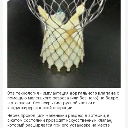
Эта технология - имплантация
аортального клапана
с
помощью маленького разреза (или без него) на бедре,
а это значит без вскрытия грудной клетки и
кардиохирургической операции!
Через прокол (или маленький разрез) в артерии, в
сжатом состоянии проводят искусственный клапан,
который расширяется при его установке на месте