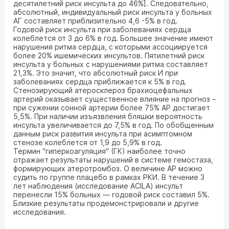
десятилетний риск инсульта до 46%]. Следовательно,
абсолютный, индивидуальный риск инсульта у больных
АГ составляет приблизительно 4,6 -5% в год.
Годовой риск инсульта при заболеваниях сердца
колеблется от 3 до 6% в год. Большее значение имеют
нарушения ритма сердца, с которыми ассоциируется
более 20% ишемических инсультов. Пятилетний риск
инсульта у больных с нарушениями ритма составляет
21,3%. Это значит, что абсолютный риск И при
заболеваниях сердца приближается к 5% в год.
Стенозирующий атеросклероз брахиоцефальных
артерий оказывает существенное влияние на прогноз –
при сужении сонной артерии более 75% АР достигает
5,5%. При наличии изъязвления бляшки вероятность
инсульта увеличивается до 7,5% в год. По обобщенным
данным риск развития инсульта при асимптомном
стенозе колеблется от 1,9 до 5,9% в год.
Термин "гиперкоагуляция" (ГК) наиболее точно
отражает результаты нарушений в системе гемостаза,
формирующих атеротромбоз. О величине АР можно
судить по группе плацебо в рамках РКИ. В течение 3
лет наблюдения (исследование ACILA) инсульт
перенесли 15% больных — годовой риск составил 5%.
Близкие результаты продемонстрировали и другие
исследования.