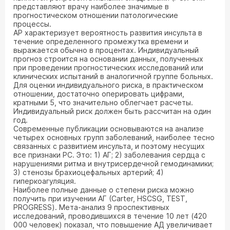
представляют врачу наиболее значимые в
прогностическом отношении патологические
процессы.
АР характеризует вероятность развития инсульта в
течение определенного промежутка времени и
выражается обычно в процентах. Индивидуальный
прогноз строится на основании данных, полученных
при проведении прогностических исследований или
клинических испытаний в аналогичной группе больных.
Для оценки индивидуального риска, в практическом
отношении, достаточно оперировать цифрами,
кратными 5, что значительно облегчает расчеты.
Индивидуальный риск должен быть рассчитан на один
год.
Современные публикации основываются на анализе
четырех основных групп заболеваний, наиболее тесно
связанных с развитием инсульта, и поэтому несущих
все признаки РС. Это: 1) АГ; 2) заболевания сердца с
нарушениями ритма и внутрисердечной гемодинамики;
3) стенозы брахиоцефальных артерий; 4)
гиперкоагуляция.
Наиболее полные данные о степени риска можно
получить при изучении АГ (Carter, HSCSG, TEST,
PROGRESS). Мета-анализ 9 проспективных
исследований, проводившихся в течение 10 лет (420
000 человек) показал, что повышение АД увеличивает