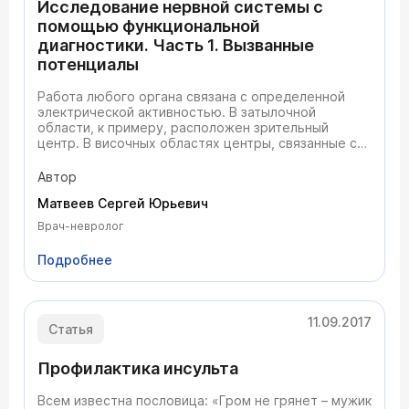
Исследование нервной системы с
помощью функциональной
диагностики. Часть 1. Вызванные
потенциалы
Работа любого органа связана с определенной
электрической активностью. В затылочной
области, к примеру, расположен зрительный
центр. В височных областях центры, связанные с
речью и слухом. К этим центрам идут
«проводящие пути» — отростки нервных клеток,
Автор
которые можно представить в виде кабелей,
Матвеев Сергей Юрьевич
протянутых от органов чувств (глаз, ушей, кожи и
т.д.) к центрам в головном мозге. Когда эти центры
Врач-невролог
активно работают — в них возрастает
электрическая активность. Регистрация вызванных
Подробнее
потенциалов — это не что иное, как фиксация этой
самой активности, возникающей в ответ на
целенаправленное раздражение каких-либо
рецепторов (зрительных, слуховых,
11.09.2017
чувствительных и прочих).
Статья
Профилактика инсульта
Всем известна пословица: «Гром не грянет – мужик