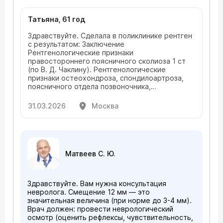
Татьяна, 61 год
Здравствуйте. Сделала в поликлинике рентген
с результатом: Заключение
Рентгенологические признаки
правостороннего поясничного сколиоза 1 ст
(по В. Д. Чаклину). Рентгенологические
признаки остеохондроза, спондилоартроза,
поясничного отдела позвоночника,
антеспондилолистеза L4. Тени металлических
скоб слева. Осифицированная миома матки?
31.03.2026
Москва
Описание результатов: На рентгенограммах
пояснично-крестцового отдела позвоночника
определяется: Ось позвоночного столба -
отклонена - вправо от уровня позвонка L2 до
уровня позвонка L5. Вершина дуги
Матвеев С. Ю.
искривления: на уровне L 3. Угол искривления
по Коббу: 4 градусов. Физиологический
лордоз: сглажен. Смещения тел позвонков: L4
кпереди на 12 мм. Форма и высота тел
Здравствуйте. Вам нужна консультация
позвонков: не изменена. Костная ткань:
невролога. Смещение 12 мм — это
костно-травматических и деструктивных
значительная величина (при норме до 3-4 мм).
изменений не выявлено. Высота
Врач должен: провести неврологический
межпозвонковых промежутков - снижена в
осмотр (оценить рефлексы, чувствительность,
сегментах L1-L5. Замыкательные пластинки тел