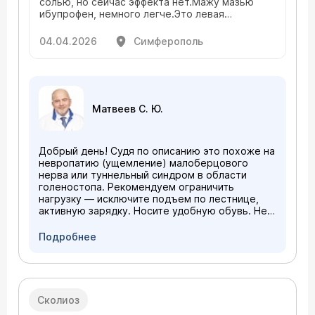
солью, но сейчас эффекта нет.Мажу мазью
ибупрофен, немного легче.Это левая
нога.Зарядка не помогает. Посоветуйте ,что
делать.
04.04.2026
Симферополь
Матвеев С. Ю.
Добрый день! Судя по описанию это похоже на
невропатию (ущемление) малоберцового
нерва или туннельный синдром в области
голеностопа. Рекомендуем ограничить
нагрузку — исключите подъем по лестнице,
активную зарядку. Носите удобную обувь. Не
откладывайте визит к врачу — вам нужен
невролог (возможно, потребуется ЭНМГ, МРТ).
Подробнее
Сколиоз