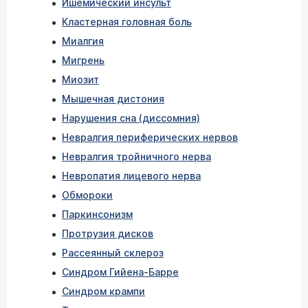
Ишемический инсульт
Кластерная головная боль
Миалгия
Мигрень
Миозит
Мышечная дистония
Нарушения сна (диссомния)
Невралгия периферических нервов
Невралгия тройничного нерва
Невропатия лицевого нерва
Обмороки
Паркинсонизм
Протрузия дисков
Рассеянный склероз
Синдром Гийена-Барре
Синдром крампи