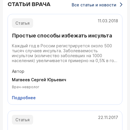
СТАТЬИ ВРАЧА
Все статьи и новости
11.03.2018
Статья
Простые способы избежать инсульта
Каждый год в России регистрируется около 500
тысяч случаев инсульта. Заболеваемость
инсультом (количество заболевших на 1000
населения) увеличивается примерно на 0,5% в год.
В последние годы инсульт «молодеет» - около 30%
заболевших не достигли 55 лет. В течение года
Автор
после инсульта умирает около 40% больных. После
Матвеев Сергей Юрьевич
инсульта сохраняют самостоятельность только
15% больных. В стране проживает около 1 млн
Врач-невролог
человек, перенесших инсульт.
Подробнее
22.11.2017
Статья