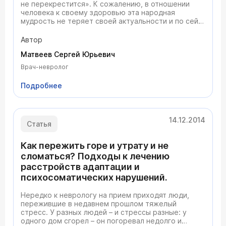
не перекрестится». К сожалению, в отношении
человека к своему здоровью эта народная
мудрость не теряет своей актуальности и по сей
день. Инсульт в подавляющем большинстве
случаев развивается совершенно внезапно, остро,
Автор
что и было отмечено врачами столетия назад.
Матвеев Сергей Юрьевич
Часто приходится слышать такую формулировку –
«предынсультное состояние». Его используют на
Врач-невролог
бытовом уровне, оно проскальзывает в СМИ и
используется даже врачами. Давайте ответим на
Подробнее
два извечных вопроса: «кто виноват?» и «что
делать?».
14.12.2014
Статья
Как пережить горе и утрату и не
сломаться? Подходы к лечению
расстройств адаптации и
психосоматических нарушений.
Нередко к неврологу на прием приходят люди,
пережившие в недавнем прошлом тяжелый
стресс. У разных людей – и стрессы разные: у
одного дом сгорел – он погоревал недолго и