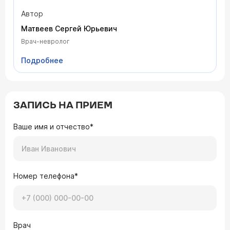
отстроил новый, другой не может прийти в себя
несколько лет после гораздо менее серьезной
Автор
потери. На что жалуются такие пациенту врачу и
Матвеев Сергей Юрьевич
как им помочь читайте в статье врача-невролога,
кандидата медицинских наук Маневич Татьяны
Врач-невролог
Михайловны.
Подробнее
ЗАПИСЬ НА ПРИЕМ
Ваше имя и отчество*
Номер телефона*
Врач