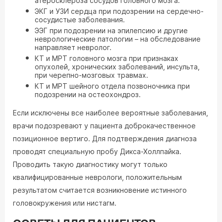
атеросклероза сосудов головного мозга.
ЭКГ и УЗИ сердца при подозрении на сердечно-
сосудистые заболевания.
ЭЭГ при подозрении на эпилепсию и другие
неврологические патологии – на обследование
направляет невролог.
КТ и МРТ головного мозга при признаках
опухолей, хронических заболеваний, инсульта,
при черепно-мозговых травмах.
КТ и МРТ шейного отдела позвоночника при
подозрении на остеохондроз.
Если исключены все наиболее вероятные заболевания,
врачи подозревают у пациента доброкачественное
позиционное вертиго. Для подтверждения диагноза
проводят специальную пробу Дикса-Холлпайка.
Проводить такую диагностику могут только
квалифицированные неврологи, положительным
результатом считается возникновение истинного
головокружения или нистагм.