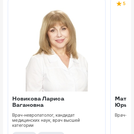
5
Новикова Лариса
Матве
Вагановна
Юрьев
Врач-невропатолог, кандидат
Врач-не
медицинских наук, врач высшей
категории