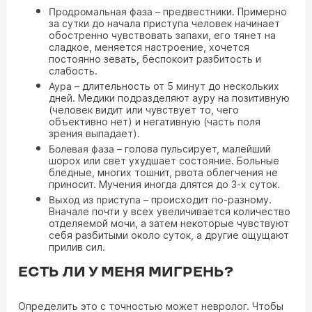
Продромальная фаза
– предвестники. Примерно
за сутки до начала приступа человек начинает
обостренно чувствовать запахи, его тянет на
сладкое, меняется настроение, хочется
постоянно зевать, беспокоит разбитость и
слабость.
Аура
– длительность от 5 минут до нескольких
дней. Медики подразделяют ауру на позитивную
(человек видит или чувствует то, чего
объективно нет) и негативную (часть поля
зрения выпадает).
Болевая фаза
– голова пульсирует, малейший
шорох или свет ухудшает состояние. Больные
бледные, многих тошнит, рвота облегчения не
приносит. Мучения иногда длятся до 3-х суток.
Выход из приступа
– происходит по-разному.
Вначале почти у всех увеличивается количество
отделяемой мочи, а затем некоторые чувствуют
себя разбитыми около суток, а другие ощущают
прилив сил.
ЕСТЬ ЛИ У МЕНЯ МИГРЕНЬ?
Определить это с точностью может невролог. Чтобы