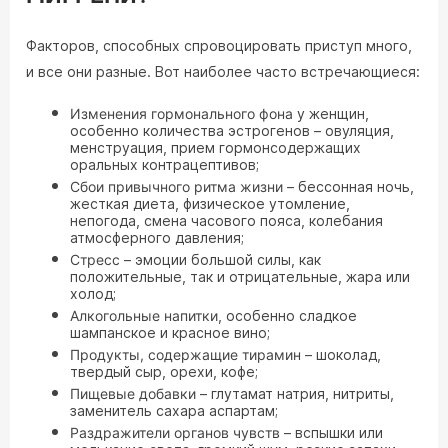
Факторов, способных спровоцировать приступ много,
и все они разные. Вот наиболее часто встречающиеся:
Изменения гормонального фона
у женщин,
особенно количества эстрогенов – овуляция,
менструация, прием гормонсодержащих
оральных контрацептивов;
Сбои привычного ритма жизни
– бессонная ночь,
жесткая диета, физическое утомление,
непогода, смена часового пояса, колебания
атмосферного давления;
Стресс
– эмоции большой силы, как
положительные, так и отрицательные, жара или
холод;
Алкогольные напитки
, особенно сладкое
шампанское и красное вино;
Продукты, содержащие тирамин
– шоколад,
твердый сыр, орехи, кофе;
Пищевые добавки
– глутамат натрия, нитриты,
заменитель сахара аспартам;
Раздражители органов чувств
– вспышки или