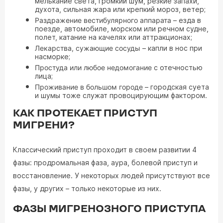
мелькание света, громкий шум, резкие запахи,
духота, сильная жара или крепкий мороз, ветер;
Раздражение вестибулярного аппарата
– езда в
поезде, автомобиле, морском или речном судне,
полет, катание на качелях или аттракционах;
Лекарства, сужающие сосуды
– капли в нос при
насморке;
Простуда или любое недомогание
с отечностью
лица;
Проживание в большом городе
– городская суета
и шумы тоже служат провоцирующим фактором.
КАК ПРОТЕКАЕТ ПРИСТУП
МИГРЕНИ?
Классический приступ проходит в своем развитии 4
фазы: продромальная фаза, аура, болевой приступ и
восстановление. У некоторых людей присутствуют все
фазы, у других – только некоторые из них.
ФАЗЫ МИГРЕНОЗНОГО ПРИСТУПА