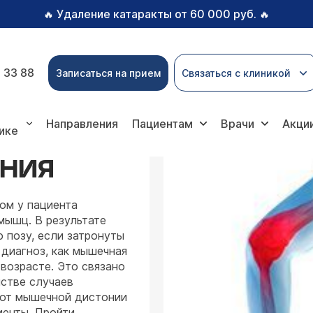
Удаление катаракты от 60 000 руб.
🔥
🔥
 33 88
Записаться на прием
Связаться с клиникой
я дистония
Направления
Пациентам
Врачи
Акци
ике
НИЯ
ом у пациента
мышц. В результате
 позу, если затронуты
 диагноз, как мышечная
 возрасте. Это связано
нстве случаев
 от мышечной дистонии
енты. Пройти