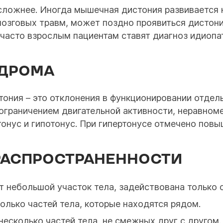
 сложнее. Иногда мышечная дистония развивается 
мозговых травм, может поздно проявиться дистон
асто взрослым пациентам ставят диагноз идиопат
НДРОМА
тония – это отклонения в функционировании отде
ограничением двигательной активности, неравном
тонус и гипотонус. При гипертонусе отмечено пов
РАСПРОСТРАНЕННОСТИ
т небольшой участок тела, задействована только 
олько частей тела, которые находятся рядом.
есколько частей тела, не смежных друг с другом.