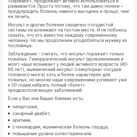
«скрининг», продолжает активно использоваться и
развивается. Просто потому, что там давно поняли –
предупредить болезнь намного выгоднее и проще, чем
ее лечить.
Инсульт и другие болезни сердечно-сосудистой
системы не возникают на пустом месте. И не побоюсь
сказать, что это известно каждому современному
человеку. Но мы продолжаем уподобляться мужику из
пословицы.
Заблуждение - считать, что инсульт поражает только
пожилых. Геморрагический инсульт (кровоизлияние в
мозг) чаще возникает у людей активного возраста (40-
60 лет), ишемический инсульт («закупорка» сосудов
головного мозга) хоть и более характерен для
пожилых, но многие наши современники успевают уже
к 50 годам набрать полный «букет»
предрасполагающих заболеваний.
Если у Вас или Ваших близких есть:
гипертония,
сахарный диабет,
аритмии,
стенокардия, ишемическая болезнь сердца,
повышение уровня холестерина или