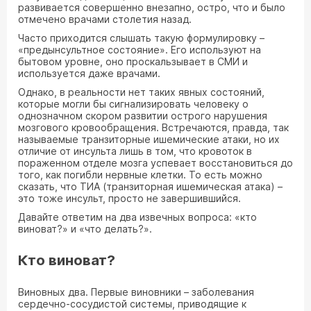
развивается совершенно внезапно, остро, что и было
отмечено врачами столетия назад.
Часто приходится слышать такую формулировку –
«предынсультное состояние». Его используют на
бытовом уровне, оно проскальзывает в СМИ и
используется даже врачами.
Однако, в реальности нет таких явных состояний,
которые могли бы сигнализировать человеку о
однозначном скором развитии острого нарушения
мозгового кровообращения. Встречаются, правда, так
называемые транзиторные ишемические атаки, но их
отличие от инсульта лишь в том, что кровоток в
пораженном отделе мозга успевает восстановиться до
того, как погибли нервные клетки. То есть можно
сказать, что ТИА (транзиторная ишемическая атака) –
это тоже инсульт, просто не завершившийся.
Давайте ответим на два извечных вопроса: «кто
виноват?» и «что делать?».
Кто виноват?
Виновных два. Первые виновники – заболевания
сердечно-сосудистой системы, приводящие к