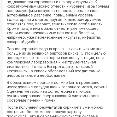
поддающиеся коррекции) и некорригируемые. К
коррегируемым можно отнести – курение, избыточный
вес, малую физическую активность, повышенное
артериальное давление, повышенный уровень
холестерина и многое другое. К некорригируемым
относятся пол, возраст, генетические особенности.
Кроме того, к ним можно отнести уже имеющиеся
хронические неизлечимые полностью болезни,
например, уже перенесенные инсульты, инфаркты,
сахарный диабет.
Первоочередная задача врача – выявить как можно
больше из имеющихся факторов риска. С этой целью
проводится не только первичная консультация, но и
комплексная лабораторная и инструментальная
диагностика. То есть Вы проходите тот самый
«скрининг» - в список обследований входят самые
информативные и необходимые.
В обязательном порядке должно быть проведено
исследование сосудов шеи и головного мозга, сердца.
Оценены метаболизм холестерина и глюкозы,
функционирование свертывающей системы крови,
состояние печени и почек.
После получения результатов скрининга уже можно
составить более-менее полную картину
происходящего в сердечно-сосудистой системе.