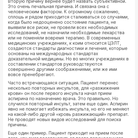
Вторую причину вернее будет назвать субъективной.
Это очень печальная причина. И связана она с
человеческим фактором. К огромному сожалению,
сплошь и рядом приходится сталкиваться со случаями,
когда было недооценено состояние пациента, не
выявили все риски, не провели всех необходимых
исследований, не назначили необходимые лекарства
или не поменяли вовремя терапию. В современных
медицинских учреждениях, к коим относится ЦЭЛТ,
создаются стандарты диагностики и лечения, которые
основаны на международных стандартах
доказательной медицины. Но во многих учреждениях в
составлении стандартов руководствуются
совершенно другими соображениями, или же ими
вовсе пренебрегают.
Часто встречающаяся ситуация. Пациент перенес
несколько повторных инсультов, для «разжижения
крови» он после первого инсульта начал прием
аспирина по назначению врача. Это правильно. Но
случился повторный инсульт, затем еще один. Аспирин
явно не помогает избежать инсульта, но его не меняют
на какой-либо другой «кровь разжижающий» препарат.
Не проводят новых видов исследований для поиска
причины.
Еще один пример. Пациент приходит на прием после