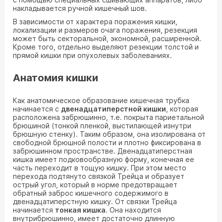
накладывается ручной кишечный шов.
В зависимости от характера поражения кишки,
локализации и размеров очага поражения, резекция
может быть секторальной, экономной, расширенной.
Кроме того, отдельно выделяют резекции толстой и
прямой кишки при опухолевых заболеваниях.
Анатомия кишки
Как анатомическое образование кишечная трубка
начинается с
двенадцатиперстной кишки
, которая
расположена забрюшинно, т.е. покрыта париетальной
брюшиной (тонкой пленкой, выстилающей изнутри
брюшную стенку). Таким образом, она изолирована от
свободной брюшной полости и плотно фиксирована в
забрюшинном пространстве. Двенадцатиперстная
кишка имеет подковообразную форму, конечная ее
часть переходит в тощую кишку. При этом место
перехода подтянуто связкой Трейца и образует
острый угол, который в норме предотвращает
обратный заброс кишечного содержимого в
двенадцатиперстную кишку. От связки Трейца
начинается
тонкая кишка
. Она находится
внутрибрюшинно, имеет достаточно длинную