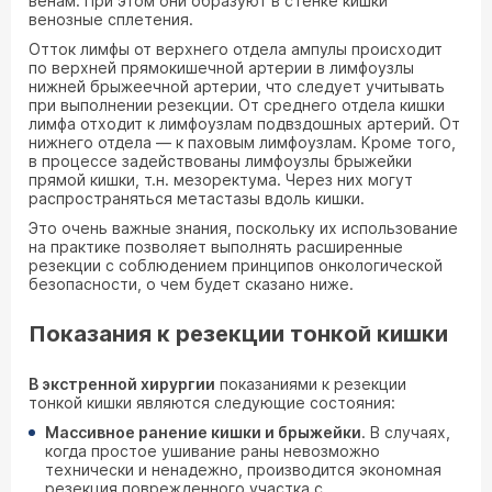
венам. При этом они образуют в стенке кишки
венозные сплетения.
Отток лимфы от верхнего отдела ампулы происходит
по верхней прямокишечной артерии в лимфоузлы
нижней брыжеечной артерии, что следует учитывать
при выполнении резекции. От среднего отдела кишки
лимфа отходит к лимфоузлам подвздошных артерий. От
нижнего отдела — к паховым лимфоузлам. Кроме того,
в процессе задействованы лимфоузлы брыжейки
прямой кишки, т.н. мезоректума. Через них могут
распространяться метастазы вдоль кишки.
Это очень важные знания, поскольку их использование
на практике позволяет выполнять расширенные
резекции с соблюдением принципов онкологической
безопасности, о чем будет сказано ниже.
Показания к резекции тонкой кишки
В экстренной хирургии
показаниями к резекции
тонкой кишки являются следующие состояния:
Массивное ранение кишки и брыжейки
. В случаях,
когда простое ушивание раны невозможно
технически и ненадежно, производится экономная
резекция поврежденного участка с