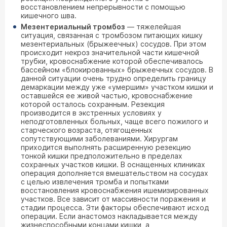
восстановлением непрерывности с помощью
кишечного шва.
Мезентериальный тромбоз
— тяжелейшая
ситуация, связанная с тромбозом питающих кишку
мезентериальных (брыжеечных) сосудов. При этом
происходит некроз значительной части кишечной
трубки, кровоснабжение которой обеспечивалось
бассейном «блокированных» брыжеечных сосудов. В
данной ситуации очень трудно определить границу
демаркации между уже «умершим» участком кишки и
оставшейся ее живой частью, кровоснабжение
которой осталось сохранным. Резекция
производится в экстренных условиях у
неподготовленных больных, чаще всего пожилого и
старческого возраста, отягощенных
сопутствующими заболеваниями. Хирургам
приходится выполнять расширенную резекцию
тонкой кишки предположительно в пределах
сохранных участков кишки. В оснащенных клиниках
операция дополняется вмешательством на сосудах
с целью извлечения тромба и попытками
восстановления кровоснабжения ишемизированных
участков. Все зависит от массивности поражения и
стадии процесса. Эти факторы обеспечивают исход
операции. Если анастомоз накладывается между
жизнеспособными концами кишки, а