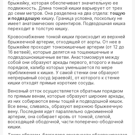
брыжейку, которая обеспечивает значительную ее
подвижность. Длина тонкой кишки варьирует от трех
до семи метров. Она разделена на два отдела:
тощую
и подвздошую
кишку. Граница условна, поскольку не
имеет анатомических ориентиров. Подвздошная кишка
переходит в толстую кишку.
Кровоснабжение тонкой кишки происходит из верхней
брыжеечной артерии, отходящей от аорты. От нее в
брыжейке проходят тонкокишечные артерии (от 12 до
16 ветвей), которые делятся на тощекишечные и
подвздошнокишечные ветви. Анастомозируя между
собой они образуют аркады первого, второго и выше
порядков, калибр которых уменьшается по мере
приближения к кишке. У самой стенки они образуют
непрерывный сосуд (краевой), от которого к стенке
кишки отходят прямые короткие сосуды.
Венозный отток осуществляется обратным порядком
по прямым венам, которые образуют широкие аркады,
из них собираются вены тощей и подвздошной кишок.
Все вены, сливаясь, образуют верхнюю брыжеечную
вену. Последняя идет параллельно одноименной
артерии, она собирает кровь от тонкой, слепой,
восходящей ободочной, части поперечно-ободочной
кишки.
Таким образом, благодаря аркадности обеспечивается