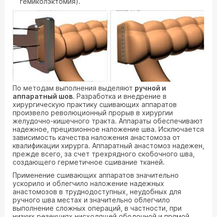
гемиколэктомия).
По методам выполнения выделяют
ручной и
аппаратный шов
. Разработка и внедрение в
хирургическую практику сшивающих аппаратов
произвело революционный прорыв в хирургии
желудочно-кишечного тракта. Аппараты обеспечивают
надежное, прецизионное наложение шва. Исключается
зависимость качества наложения анастомоза от
квалификации хирурга. Аппаратный анастомоз надежен,
прежде всего, за счет трехрядного скобочного шва,
создающего герметичное сшивание тканей.
Применение сшивающих аппаратов значительно
ускорило и облегчило наложение надежных
анастомозов в труднодоступных, неудобных для
ручного шва местах и значительно облегчило
выполнение сложных операций, в частности, при
низких резекциях нисходящей ободочной и прямой