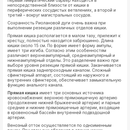
первый лимфатический барьер находится в
непосредственной близости от кишки в
периферических сосудистых ветвлениях, а второй и
третий – вокруг магистральных сосудов.
Сохранность Риолановой дуги очень важна при
выполнении резекции различных отделов кишки.
Прямая кишка располагается в малом тазу, прилежит к
крестцу, полностью находится забрюшинно. Длина
кишки около 15 см. По форме имеет форму ампулы,
имеет три изгиба. Согласно этим особенностям
различают верхнеампулярный, среднеампулярный и
нижнеампулярный отделы. Это разделение важно при
выборе уровня резекции прямой кишки. Заканчивается
прямая кишка заднепроходным каналом. Сложный
сфинктерный аппарат, состоящий из наружного и
внутренних сфинктеров, обеспечивает замыкательную
функцию анального канала.
Прямая кишка
имеет три основных источника
кровоснабжения: верхнюю прямокишечную артерию
(продолжение нижней брыжеечной артерии) и парные
средние и нижние прямокишечные артерии, входящие
в кровеносный бассейн внутренней подвздошной
артерии.
Венозный отток осуществляется по одноименным