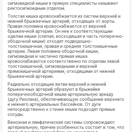
сигмовидной кишки в прямую специалисты называют
ректосигмоидным отделом.
Толстая кишка кровоснабжается из систем верхней и
нижней брыжеечных артерий, отходящих от аорты.
Правая половина кровоснабжается от верхней
брыжеечной артерии. Он нее к соответствующим
оделам кишки (слепая, восходящая и часть поперечно-
ободочной кишки) отходят подвздошно-
толстокишечная, правая и средняя толстокишечные
артерии. Левая половина ободочной кишки,
сигмовидная и частично прямая кишка
кровоснабжаются соответственно по отделам левой
толстокишечной, сигмовидными и верхней
прямокишечной артериями, отходящими от нижней
брыжеечной артерии.
Радиально отходящие ветви верхней и нижней
брыжеечных артерий образуют в брыжейке
поперечноободочной кишки артериальную аркаду
(дугу Риолана), обеспечивающую сообщение верхнего
и нижнего артериальных бассейнов. От дуги
непосредственно к стенке кишки подходят прямые
сосуды.
Венозная и лимфатическая системы сопровождают
артериальную, причем особенность состоит в том, что