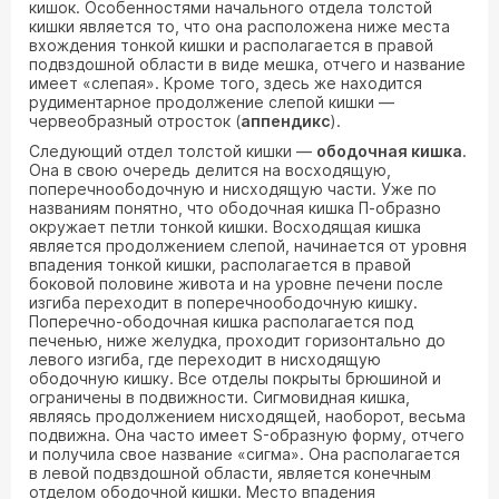
кишок. Особенностями начального отдела толстой
кишки является то, что она расположена ниже места
вхождения тонкой кишки и располагается в правой
подвздошной области в виде мешка, отчего и название
имеет «слепая». Кроме того, здесь же находится
рудиментарное продолжение слепой кишки —
червеобразный отросток (
аппендикс
).
Следующий отдел толстой кишки —
ободочная кишка
.
Она в свою очередь делится на восходящую,
поперечноободочную и нисходящую части. Уже по
названиям понятно, что ободочная кишка П-образно
окружает петли тонкой кишки. Восходящая кишка
является продолжением слепой, начинается от уровня
впадения тонкой кишки, располагается в правой
боковой половине живота и на уровне печени после
изгиба переходит в поперечноободочную кишку.
Поперечно-ободочная кишка располагается под
печенью, ниже желудка, проходит горизонтально до
левого изгиба, где переходит в нисходящую
ободочную кишку. Все отделы покрыты брюшиной и
ограничены в подвижности. Сигмовидная кишка,
являясь продолжением нисходящей, наоборот, весьма
подвижна. Она часто имеет S-образную форму, отчего
и получила свое название «сигма». Она располагается
в левой подвздошной области, является конечным
отделом ободочной кишки. Место впадения