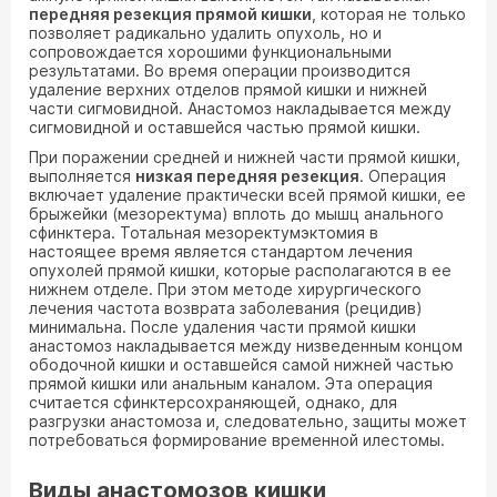
передняя резекция прямой кишки
, которая не только
позволяет радикально удалить опухоль, но и
сопровождается хорошими функциональными
результатами. Во время операции производится
удаление верхних отделов прямой кишки и нижней
части сигмовидной. Анастомоз накладывается между
сигмовидной и оставшейся частью прямой кишки.
При поражении средней и нижней части прямой кишки,
выполняется
низкая передняя резекция
. Операция
включает удаление практически всей прямой кишки, ее
брыжейки (мезоректума) вплоть до мышц анального
сфинктера. Тотальная мезоректумэктомия в
настоящее время является стандартом лечения
опухолей прямой кишки, которые располагаются в ее
нижнем отделе. При этом методе хирургического
лечения частота возврата заболевания (рецидив)
минимальна. После удаления части прямой кишки
анастомоз накладывается между низведенным концом
ободочной кишки и оставшейся самой нижней частью
прямой кишки или анальным каналом. Эта операция
считается сфинктерсохраняющей, однако, для
разгрузки анастомоза и, следовательно, защиты может
потребоваться формирование временной илестомы.
Виды анастомозов кишки