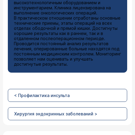
высокотехнологичным оборудованием и
инструментарием. Клиника лицензирована на
выполнение онкологических операций.
В практическом отношении отработаны основные
технические приемы, этапы операций на всех
отделах ободочной и прямой кишки. Достигнуты
хорошие результаты как в раннем, так и в
отдаленном послеоперационном периоде.
Проводится постоянный анализ результатов
лечения, оперированные больные находятся под
постоянным медицинским контролем. Мониторинг
позволяет нам оценивать и улучшать
достигнутые результаты.
< Профилактика инсульта
Хирургия эндокринных заболеваний >