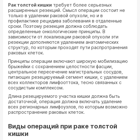
Рак толстой кишки
требует более серьезных
расширенных резекций. Смысл операции состоит не
только в удалении раковой опухоли, но и в
профилактике рецидива заболевания в отдаленные
сроки. Поэтому резекция должна соблюдать
определенные онкологические принципы. В
зависимости от локализации раковой опухоли эти
резекции дополняются удалением анатомических
структур, по которым проходят пути распротранения
раковых клеток.
Принципы операции включают широкую мобилизацию
брыжейки с сохранением целостности фасции,
центральное пересечение магистральных сосудов,
питающих резецируемый сегмент кишки, с удалением
всех коллекторов лимфооттока, тесно связанных с
сосудистым комплексом.
Длина резецируемого участка кишки должна быть
достаточной, операция должна включать удаление
всех регионарных лимфоузлов, по которым возможно
распространение раковых клеток.
Виды операций при раке толстой
кишки