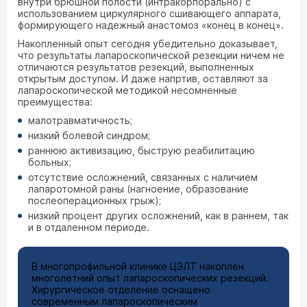
внутри брюшной полости (интракорпорально) с
использованием циркулярного сшивающего аппарата,
формирующего надежный анастомоз «конец в конец».
Накопленный опыт сегодня убедительно доказывает,
что результаты лапароскопической резекции ничем не
отличаются результатов резекций, выполненных
открытым доступом. И даже напртив, оставляют за
лапароскопической методикой несомненные
преимущества:
малотравматичность;
низкий болевой синдром;
раннюю активизацию, быструю реабилитацию
больных;
отсутствие осложнений, связанных с наличием
лапаротомной раны (нагноение, образование
послеоперационных грыж);
низкий процент других осложнений, как в раннем, так
и в отдаленном периоде.
В многопрофильной клинике ЦЭЛТ накоплен
многолетний опыт лапароскопических резекций.
Хирургическое отделение оснащено
современным лапароскопическим