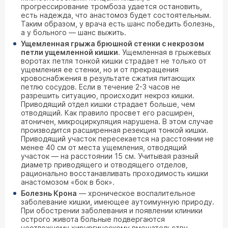
прогрессирование тромбоза удается остановить,
есть надежда, что анастомоз будет состоятельным.
Таким образом, у врача есть шанс победить болезнь,
а у больного — шанс выжить.
Ущемленная грыжа брюшной стенки с некрозом
петли ущемленной кишки
. Ущемленная в грыжевых
воротах петля тонкой кишки страдает не только от
ущемления ее стенки, но и от прекращения
кровоснабжения в результате сжатия питающих
петлю сосудов. Если в течение 2-3 часов не
разрешить ситуацию, происходит некроз кишки.
Приводящий отдел кишки страдает больше, чем
отводящий. Как правило просвет его расширен,
атоничен, микроциркуляция нарушена. В этом случае
производится расширенная резекция тонкой кишки.
Приводящий участок пересекается на расстоянии не
менее 40 см от места ущемления, отводящий
участок — на расстоянии 15 см. Учитывая разный
диаметр приводящего и отводящего отделов,
рационально восстанавливать проходимость кишки
анастомозом «бок в бок».
Болезнь Крона
— хроническое воспалительное
заболевание кишки, имеющее аутоимунную природу.
При обострении заболевания и появлении клиники
острого живота больные подвергаются
неотложному хирургическому вмешательству.