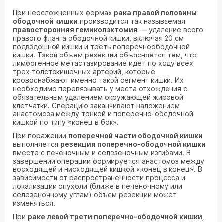
При неосложненных формах
рака правой половины
ободочной кишки
производится так называемая
правосторонняя гемиколэктомия
— удаление всего
правого фланга ободочной кишки, включая 20 см
подвздошной кишки и треть поперечноободочной
кишки. Такой объем резекции объясняется тем, что
лимфогенное метастазирование идет по ходу всех
трех толстокишечных артерий, которые
кровоснабжают именно такой сегмент кишки. Их
необходимо перевязывать у места отхождения с
обязательным удалением окружающей жировой
клетчатки. Операцию заканчивают наложением
анастомоза между тонкой и поперечно-ободочной
кишкой по типу «конец в бок».
При поражении
поперечной части ободочной кишки
выполняется
резекция поперечно-ободочной кишки
вместе с печеночным и селезеночным изгибами. В
завершении операции формируется анастомоз между
восходящей и нисходящей кишкой «конец в конец». В
зависимости от распространенности процесса и
локализации опухоли (ближе в печеночному или
селезеночному углам) объем резекции может
изменяться.
При
раке левой трети поперечно-ободочной кишки,