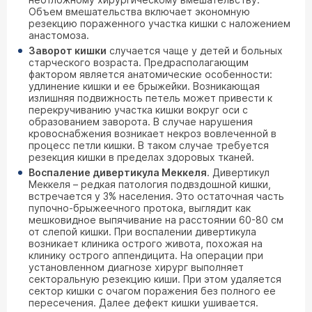
Объем вмешательства включает экономную
резекцию пораженного участка кишки с наложением
анастомоза.
Заворот кишки
случается чаще у детей и больных
старческого возраста. Предрасполагающим
фактором является анатомические особенности:
удлинение кишки и ее брыжейки. Возникающая
излишняя подвижность петель может привести к
перекручиванию участка кишки вокруг оси с
образованием заворота. В случае нарушения
кровоснабжения возникает некроз вовлеченной в
процесс петли кишки. В таком случае требуется
резекция кишки в пределах здоровых тканей.
Воспаление дивертикула Меккеля
. Дивертикул
Меккеля – редкая патология подвздошной кишки,
встречается у 3% населения. Это остаточная часть
пупочно-брыжеечного протока, выглядит как
мешковидное выпячивание на расстоянии 60-80 см
от слепой кишки. При воспалении дивертикула
возникает клиника острого живота, похожая на
клинику острого аппендицита. На операции при
установленном диагнозе хирург выполняет
секторальную резекцию киши. При этом удаляется
сектор кишки с очагом поражения без полного ее
пересечения. Далее дефект кишки ушивается.