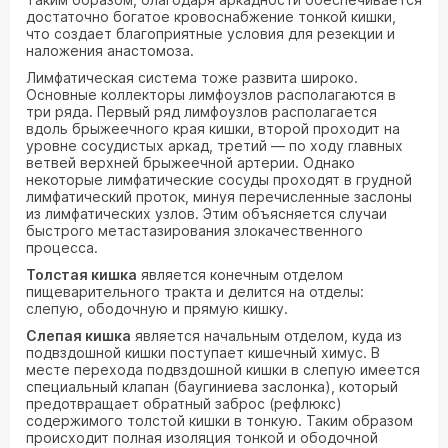
достаточно богатое кровоснабжение тонкой кишки,
что создает благоприятные условия для резекции и
наложения анастомоза.
Лимфатическая система тоже развита широко.
Основные коллекторы лимфоузлов располагаются в
три ряда. Первый ряд лимфоузлов располагается
вдоль брыжеечного края кишки, второй проходит на
уровне сосудистых аркад, третий — по ходу главных
ветвей верхней брыжеечной артерии. Однако
некоторые лимфатические сосуды проходят в грудной
лимфатический проток, минуя перечисленные заслоны
из лимфатических узлов. Этим объясняется случаи
быстрого метастазирования злокачественного
процесса.
Толстая кишка
является конечным отделом
пищеварительного тракта и делится на отделы:
слепую, ободочную и прямую кишку.
Слепая кишка
является начальным отделом, куда из
подвздошной кишки поступает кишечный химус. В
месте перехода подвздошной кишки в слепую имеется
специальный клапан (баугиниева заслонка), который
предотвращает обратный заброс (рефлюкс)
содержимого толстой кишки в тонкую. Таким образом
происходит полная изоляция тонкой и ободочной