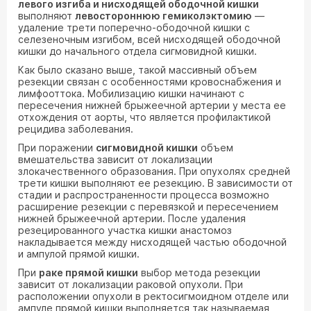
левого изгиба и нисходящей ободочной кишки
выполняют
левостороннюю гемиколэктомию
—
удаление трети поперечно-ободочной кишки с
селезеночным изгибом, всей нисходящей ободочной
кишки до начального отдела сигмовидной кишки.
Как было сказано выше, такой массивный объем
резекции связан с особенностями кровоснабжения и
лимфооттока. Мобилизацию кишки начинают с
пересечения нижней брыжеечной артерии у места ее
отхождения от аорты, что является профилактикой
рецидива заболевания.
При поражении
сигмовидной кишки
объем
вмешательства зависит от локализации
злокачественного образования. При опухолях средней
трети кишки выполняют ее резекцию. В зависимости от
стадии и распространенности процесса возможно
расширение резекции с перевязкой и пересечением
нижней брыжеечной артерии. После удаления
резецированного участка кишки анастомоз
накладывается между нисходящей частью ободочной
и ампулой прямой кишки.
При
раке прямой кишки
выбор метода резекции
зависит от локализации раковой опухоли. При
расположении опухоли в ректосигмоидном отделе или
ампуле прямой кишки выполняется так называемая