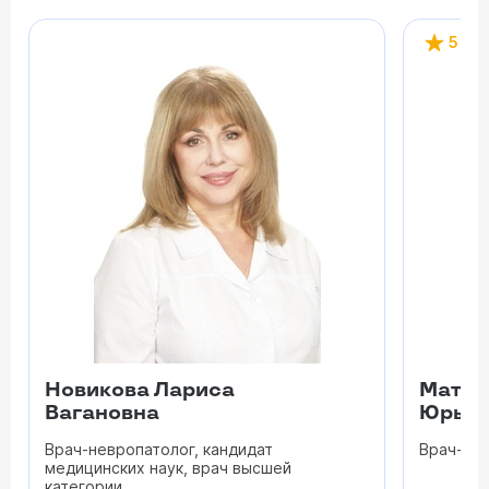
5
Новикова Лариса
Матве
Вагановна
Юрьев
Врач-невропатолог, кандидат
Врач-не
медицинских наук, врач высшей
категории