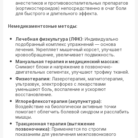
анестетиков и противовоспалительных препаратов
(кортикостероидов) непосредственно в очаг боли
для быстрого и длительного эффекта.
Немедикаментозные методы:
Лечебная физкультура (ЛФК):
Индивидуально
подобранный комплекс упражнений — основа
лечения. Укрепляет мышечный корсет, улучшает
кровообращение, увеличивает подвижность.
Мануальная терапия и медицинский массаж:
Снимают блоки и напряжение в позвоночно-
двигательных сегментах, улучшают трофику тканей.
Физиотерапия:
Лазеротерапия, магнитотерапия,
ультразвук, электрофорез с лекарствами
уменьшают боль, воспаление и ускоряют
восстановление.
Иглорефлексотерапия (акупунктура):
Воздействие на биологически активные точки
помогает облегчить болевой синдром и расслабить
мышцы.
Тракционная терапия (вытяжение
позвоночника):
Применяется по строгим
показаниям для увеличения межпозвонкового