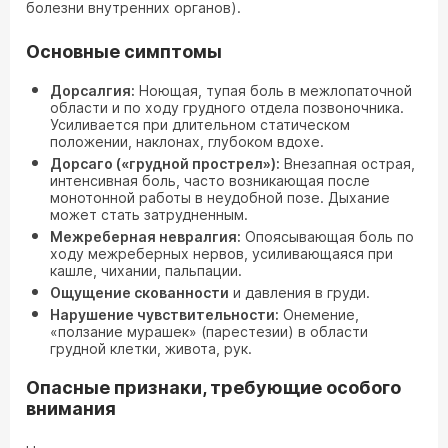
болезни внутренних органов).
Основные симптомы
Д
орсалгия
:
Ноющая, тупая боль в межлопаточной
области и по ходу грудного отдела позвоночника.
Усиливается при длительном статическом
положении, наклонах, глубоком вдохе.
Дорсаго («грудной прострел»):
Внезапная острая,
интенсивная боль, часто возникающая после
монотонной работы в неудобной позе. Дыхание
может стать затрудненным.
Межреберная невралгия:
Опоясывающая боль по
ходу межреберных нервов, усиливающаяся при
кашле, чихании, пальпации.
Ощущение скованности
и давления в груди.
Нарушение чувствительности:
Онемение,
«ползание мурашек» (парестезии) в области
грудной клетки, живота, рук.
Опасные признаки, требующие особого
внимания