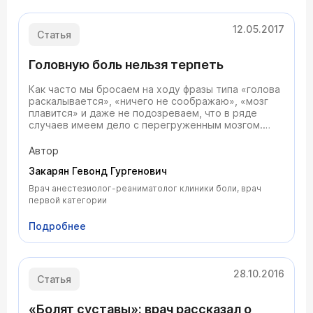
12.05.2017
Статья
Головную боль нельзя терпеть
Как часто мы бросаем на ходу фразы типа «голова
раскалывается», «ничего не соображаю», «мозг
плавится» и даже не подозреваем, что в ряде
случаев имеем дело с перегруженным мозгом.
Головная боль является огромным бременем для
людей во всем мире. По данным Всемирной
Автор
организации здравоохранения (ВОЗ), каждое
Закарян Гевонд Гургенович
третье обращение к неврологу происходит по
поводу головной боли. С недавнего времени и в
Врач анестезиолог-реаниматолог клиники боли, врач
России существуют специалисты по лечению
первой категории
головной боли. Врачи специализированной Клиники
боли ЦЭЛТ Алексей Григорьевич ВОЛОШИН и
Подробнее
Лариса Вагановна НОВИКОВА согласились
рассказать об этой важнейшей проблеме.
28.10.2016
Статья
«Болят суставы»: врач рассказал о