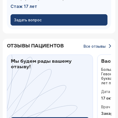
Стаж 17 лет
Задать вопрос
ОТЗЫВЫ ПАЦИЕНТОВ
Все отзывы
Мы будем рады вашему
Василь
отзыву!
Большое
Гевонду
буквальн
лет пыта
специали
Дата виз
— всё т
даже не 
17 октя
ползала.
провёл б
Врач
лекарст
Закарян
не назна