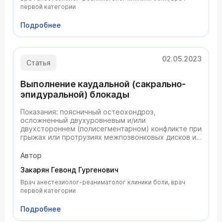
первой категории
Подробнее
02.05.2023
Статья
Выполнение каудальной (сакрально-
эпидуральной) блокады
Показания: поясничный остеохондроз,
осложненный двухуровневым и/или
двухстороннем (полисегментарном) конфликте при
грыжах или протрузиях межпозвонковых дисков и
другие состояния, сопровождающиеся признаками
компрессии (ирритации) соответствующих
Автор
спинномозговых нервов.
Закарян Гевонд Гургенович
Врач анестезиолог-реаниматолог клиники боли, врач
первой категории
Подробнее