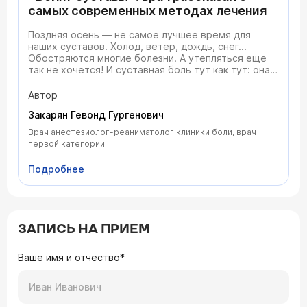
самых современных методах лечения
Поздняя осень — не самое лучшее время для
наших суставов. Холод, ветер, дождь, снег...
Обостряются многие болезни. А утепляться еще
так не хочется! И суставная боль тут как тут: она
знакома практически каждому взрослому
человеку. «Сегодня мы поговорим о тех случаях,
Автор
когда однажды заболело и не прошло
Закарян Гевонд Гургенович
Врач анестезиолог-реаниматолог клиники боли, врач
первой категории
Подробнее
ЗАПИСЬ НА ПРИЕМ
Ваше имя и отчество*