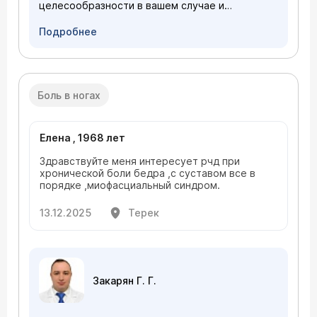
целесообразности в вашем случае и
обсуждения технических деталей. Предлагаем
вам записаться на консультацию
Подробнее
Боль в ногах
Елена , 1968 лет
Здравствуйте меня интересует рчд при
хронической боли бедра ,с суставом все в
порядке ,миофасциальный синдром.
13.12.2025
Терек
Закарян Г. Г.