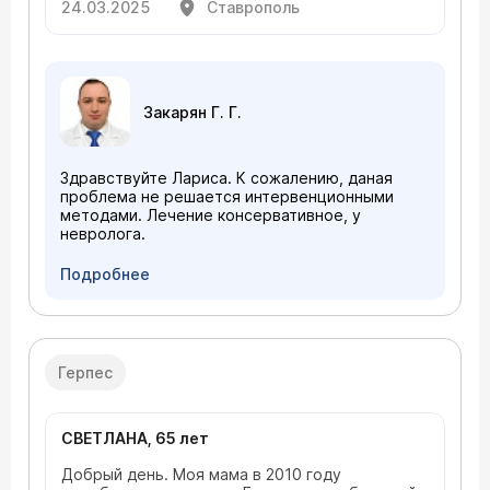
последнее время, вечером гдето в 20.00,
денервации. Для записи на первичную
24.03.2025
Ставрополь
21.00 становятся мучительными, к утру
консультацию вы можете позвонить по
отпускает боль. Можете помочь?
телефону 84957883388 или воспользоваться
онлайн-записью на нашем сайте www.celt.ru
Хроническая боль — это серьезно, но с
современными методами медицины она
Закарян Г. Г.
поддается контролю. Будем рады помочь вам
вернуться к полноценной жизни без боли.
Здравствуйте Лариса. К сожалению, даная
проблема не решается интервенционными
методами. Лечение консервативное, у
невролога.
Подробнее
Герпес
СВЕТЛАНА, 65 лет
Добрый день. Моя мама в 2010 году