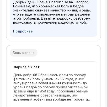
Добрый день, Елена! Спасибо за ваш вопрос.
Понимаем, что хроническая боль в бедре
значительно снижает качество жизни, и рады,
что вы ищете современные методы решения
этой проблемы. Давайте подробно разберем
возможность применения радиочастотной
денервации (РЧД) в вашем случае. Да,
радиочастотная денервация (РЧД) является
Подробнее
одним из эффективных и перспективных
методов лечения хронической боли при
миофасциальном синдроме, особенно когда
она резистентна к консервативной терапии
(лекарствам, блокадам, физиотерапии). Однако
Боль в спине
её применение требует строгих показаний и
точной диагностики источника боли. Наше
предложение В нашей клинике есть Отделение
лечения боли (альгология), оснащенное
Лариса, 57 лет
необходимым оборудованием для точной
День добрый! Обращаюсь к вам по поводу
диагностики и проведения малоинвазивных
фантомной боли у мамы, ей 92 года, у нее
процедур, включая РЧД под рентген-
ампутирована левая нижняя конечность до
навигацией. Мы можем организовать для вас:
уровня бедра по поводу производственной
Консультацию врача-альголога. Проведение
травмы еще в 1958 году, пробовали разные
углубленной диагностики (при
лекарственные обезбаливающие, или
необходимости). Выполнение диагностической
временный эффект или вообще нет эффекта,
блокады. При наличии четких показаний —
особенно болевве ощущения усилились в
проведение процедуры радиочастотной