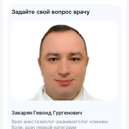
дозировка. Возможные разные комбинации и
схемы. Здесь нужно постоянное динамическое
Задайте свой вопрос врачу
наблюдение. К сожалению, современная
медицина не придумала еще способ простого
и радикального лечения этого недуга.
Наберитесь терпения.
Закарян Гевонд Гургенович
Врач анестезиолог-реаниматолог клиники
боли, врач первой категории