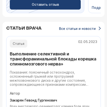
(вместе 
Оставить отзыв
препарат
Подроб
за побоч
уговорил
Компете
— вот та
доктор. 
СТАТЬИ ВРАЧА
Все статьи и новости
ассистен
внимате
милосер
02.05.2023
Статья
Выполнение селективной и
трансфораминальной блокады корешка
спинномозгового нерва»
Показания: поясничный остеохондроз,
осложненный грыжей или протрузией
межпозвонкового диска и другие состояния,
сопровождающиеся признаками компрессии
(ирритации) соответствующего спинномозгового
корешка.
Автор
Закарян Гевонд Гургенович
Врач анестезиолог-реаниматолог клиники боли, врач