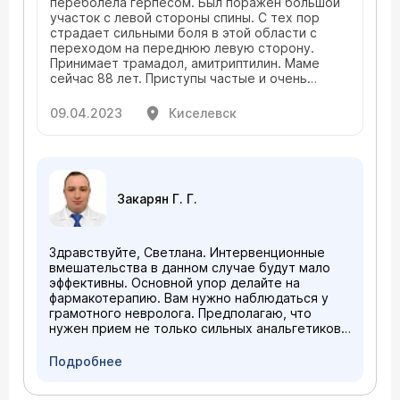
переболела герпесом. Был поражен большой
участок с левой стороны спины. С тех пор
страдает сильными боля в этой области с
переходом на переднюю левую сторону.
Принимает трамадол, амитриптилин. Маме
сейчас 88 лет. Приступы частые и очень
сильные. Доктор, скажите, какое лечение еще
можно предпринять для того, чтобы облегчить
09.04.2023
Киселевск
ее состояние. Спасибо.
Закарян Г. Г.
Здравствуйте, Светлана. Интервенционные
вмешательства в данном случае будут мало
эффективны. Основной упор делайте на
фармакотерапию. Вам нужно наблюдаться у
грамотного невролога. Предполагаю, что
нужен прием не только сильных анальгетиков
и антидепрессантов, а также
антиконвульсантов, пластырей, витаминных
Подробнее
комплексов, иммуномодуляторов и пр. Важен
не только сам факт приема препарата, но и