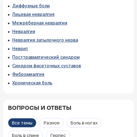
Диффузные боли
Лицевая невралгия
Межрёберная невралгия
Невралгия
Невралгия затылочного нерва
Неврит
Посттравматический синдром
Синдром фасеточных суставов
Фибромиалгия
Хроническая боль
ВОПРОСЫ И ОТВЕТЫ
Все темы
Разное
Боль в ногах
Боль в спине
Герпес