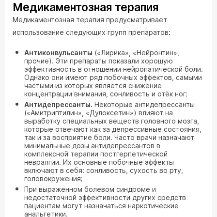
Медикаментозная терапия
Медикаментозная терапия предусматривает
использование следующих групп препаратов:
Антиконвульсанты
(«Лирика», «Нейронтин»,
прочие). Эти препараты показали хорошую
эффективность в отношении нейропатической боли.
Однако они имеют ряд побочных эффектов, самыми
частыми из которых является снижение
концентрации внимания, сонливость и отёк ног;
Антидепрессанты.
Некоторые антидепрессанты
(«Амитриптилин», «Дулоксетин») влияют на
выработку специальных веществ головного мозга,
которые отвечают как за депрессивные состояния,
так и за восприятие боли. Часто врачи назначают
минимальные дозы антидепрессантов в
комплексной терапии постгерпетической
невралгии. Их основные побочные эффекты
включают в себя: сонливость, сухость во рту,
головокружения;
При выраженном болевом синдроме и
недостаточной эффективности других средств
пациентам могут назначаться наркотические
анальгетики.