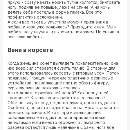
яркую - сразу начать носить тугие колготки, бинтовать
ногу, подняв ее повыше, лежа на спине. А на ночь
делать себе постель в форме гамака. Все это
профилактика осложнений.
А если все-таки вы упустили момент признания в
любви, и язва уже появилась? Приходите к нам. Мы и
любить ногу научим, и вылечить поможем. Но сначала
все-таки любить.
Вена в корсете
Когда женщина хочет выглядеть привлекательно, она
изо всех сил старается сузить талию. В старину для
этого использовались корсеты с китовым усом. Потом
появились "грации" и прочие эластично-резиновые
устройства, позволяющие плотно обнять фигуру,
скрывая лишние подкожные запасы.
А что делать с разбухшей веной? Как вернуть ей
здоровье? Как заставить работать её клапаны?
Обычно такую вену, не долго думая, просто удаляют.
Особенно, если это подкожная вена. Нога становится
немного красивее. И хотя при использовании
современных методик после операции на коже
нелюаимой ноги вместо огромного лампасного
разреза остаются лишь маленькие шрамы, нога все