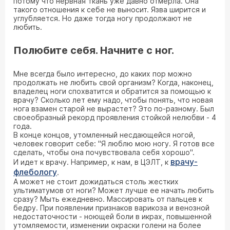
потому что нервная ткань уже давно отмерла. Она
такого отношения к себе не выносит. Язва ширится и
углубляется. Но даже тогда ногу продолжают не
любить.
Полюбите себя. Начните с ног.
Мне всегда было интересно, до каких пор можно
продолжать не любить свой организм? Когда, наконец,
владелец ноги спохватится и обратится за помощью к
врачу? Сколько лет ему надо, чтобы понять, что новая
нога взамен старой не вырастет? Это по-разному. Был
своеобразный рекорд проявления стойкой нелюбви - 4
года.
В конце концов, утомленный несдающейся ногой,
человек говорит себе: "Я люблю мою ногу. Я готов все
сделать, чтобы она почувствовала себя хорошо".
врачу-
И идет к врачу. Например, к нам, в ЦЭЛТ, к
флебологу
.
А может не стоит дожидаться столь жестких
ультиматумов от ноги? Может лучше ее начать любить
сразу? Мыть ежедневно. Массировать от пальцев к
бедру. При появлении признаков варикоза и венозной
недостаточности - ноющей боли в икрах, повышенной
утомляемости, изменении окраски голени на более