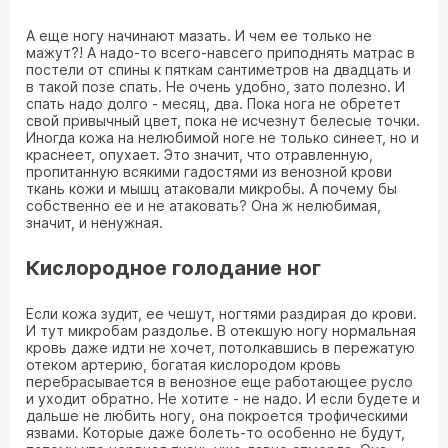
А еще ногу начинают мазать. И чем ее только не
мажут?! А надо-то всего-навсего приподнять матрас в
постели от спины к пяткам сантиметров на двадцать и
в такой позе спать. Не очень удобно, зато полезно. И
спать надо долго - месяц, два. Пока нога не обретет
свой привычный цвет, пока не исчезнут белесые точки.
Иногда кожа на нелюбимой ноге не только синеет, но и
краснеет, опухает. Это значит, что отравленную,
пропитанную всякими гадостями из венозной крови
ткань кожи и мышц атаковали микробы. А почему бы
собственно ее и не атаковать? Она ж нелюбимая,
значит, и ненужная.
Кислородное голодание ног
Если кожа зудит, ее чешут, ногтями раздирая до крови.
И тут микробам раздолье. В отекшую ногу нормальная
кровь даже идти не хочет, потолкавшись в пережатую
отеком артерию, богатая кислородом кровь
перебрасывается в венозное еще работающее русло
и уходит обратно. Не хотите - не надо. И если будете и
дальше не любить ногу, она покроется трофическими
язвами. Которые даже болеть-то особенно не будут,