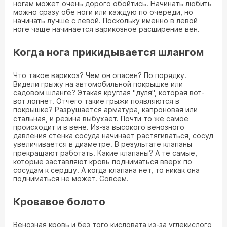
ногам может очень дорого обойтись. Начинать любить
можно сразу обе ноги или каждую по очереди, но
начинать лучше с левой. Поскольку именно в левой
ноге чаще начинается варикозное расширение вен.
Когда нога прикидывается шлангом
Что такое варикоз? Чем он опасен? По порядку.
Видели грыжу на автомобильной покрышке или
садовом шланге? Этакая круглая "дуля", которая вот-
вот лопнет. Отчего такие грыжи появляются в
покрышке? Разрушается арматура, капроновая или
стальная, и резина выбухает. Почти то же самое
происходит и в вене. Из-за высокого венозного
давления стенка сосуда начинает растягиваться, сосуд
увеличивается в диаметре. В результате клапаны
прекращают работать. Какие клапаны? А те самые,
которые заставляют кровь подниматься вверх по
сосудам к сердцу. А когда клапана нет, то никак она
подниматься не может. Совсем.
Кровавое болото
Венозная кровь и без того кисловата из-за углекислого