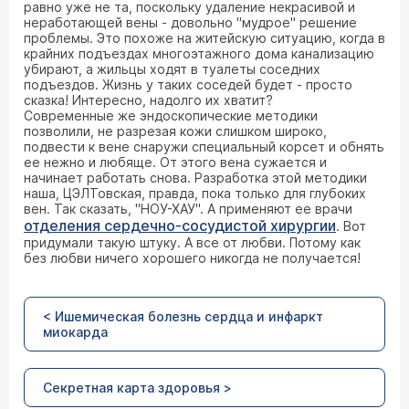
равно уже не та, поскольку удаление некрасивой и
неработающей вены - довольно "мудрое" решение
проблемы. Это похоже на житейскую ситуацию, когда в
крайних подъездах многоэтажного дома канализацию
убирают, а жильцы ходят в туалеты соседних
подъездов. Жизнь у таких соседей будет - просто
сказка! Интересно, надолго их хватит?
Современные же эндоскопические методики
позволили, не разрезая кожи слишком широко,
подвести к вене снаружи специальный корсет и обнять
ее нежно и любяще. От этого вена сужается и
начинает работать снова. Разработка этой методики
наша, ЦЭЛТовская, правда, пока только для глубоких
вен. Так сказать, "НОУ-ХАУ". А применяют ее врачи
отделения сердечно-сосудистой хирургии
. Вот
придумали такую штуку. А все от любви. Потому как
без любви ничего хорошего никогда не получается!
< Ишемическая болезнь сердца и инфаркт
миокарда
Секретная карта здоровья >