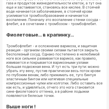
газа и продуктов жизнедеятельности клеток, а тут она
еще и застаивается, становясь все кислее. В стоячей
воде начинается заболачивание, в стоячей крови
усиливается тромбообразование и начинается
воспаление. Поначалу это воспаление стенки сосуда -
флебит, а в сочетании с тромбозом - тромбофлебит.
Фиолетовые... в крапинку...
Тромбофлебит - и осложнение варикоза, и защитная
реакция - организм своими силами пытается закрыть
бесполезный сосуд. Однако постепенно в нелюбимой
ноге все сильнее развивается варикоз, как правило,
извивается и покрывается варикозными узлами
большая подкожная вена. И тут есть три пути: можно
убрать эту вену, пустив практически весь поток крови
по глубоким венам, либо прижимать ее, туго бинтуя
эластичным бинтом или натягивая специальные
компрессионные чулки или колготки. Либо оставить все
как есть, и удивляться, отчего это нога становится
сине-фиолетового оттенка, а в районе лодыжки
появляются белесые точки.
Выше ноги !