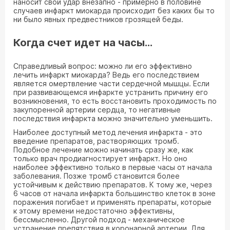
наносит свой удар внезапно - примерно в половине
случаев инфаркт миокарда происходит без каких бы то
ни было явных предвестников грозящей беды.
Когда счет идет на часы...
Справедливый вопрос: можно ли его эффективно
лечить инфаркт миокарда? Ведь его последствием
является омертвление части сердечной мышцы. Если
при развивающемся инфаркте устранить причину его
возникновения, то есть восстановить проходимость по
закупоренной артерии сердца, то негативные
последствия инфаркта можно значительно уменьшить.
Наиболее доступный метод лечения инфаркта - это
введение препаратов, растворяющих тромб.
Подобное лечение можно начинать сразу же, как
только врач продиагностирует инфаркт. Но оно
наиболее эффективно только в первые часы от начала
заболевания. Позже тромб становится более
устойчивым к действию препаратов. К тому же, через
6 часов от начала инфаркта большинство клеток в зоне
поражения погибает и применять препараты, которые
к этому времени недостаточно эффективны,
бессмысленно. Другой подход - механическое
устранение препятствия в коронарной артерии. Для