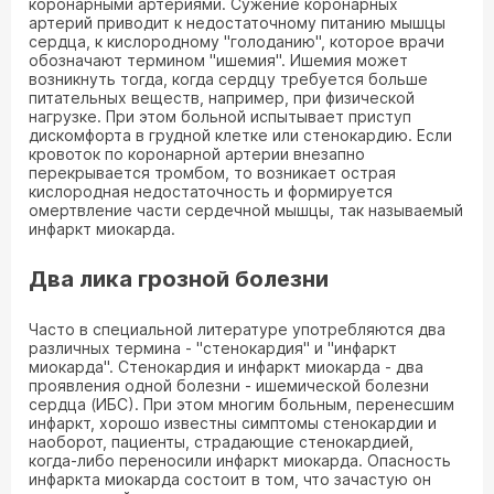
коронарными артериями. Сужение коронарных
артерий приводит к недостаточному питанию мышцы
сердца, к кислородному "голоданию", которое врачи
обозначают термином "ишемия". Ишемия может
возникнуть тогда, когда сердцу требуется больше
питательных веществ, например, при физической
нагрузке. При этом больной испытывает приступ
дискомфорта в грудной клетке или стенокардию. Если
кровоток по коронарной артерии внезапно
перекрывается тромбом, то возникает острая
кислородная недостаточность и формируется
омертвление части сердечной мышцы, так называемый
инфаркт миокарда.
Два лика грозной болезни
Часто в специальной литературе употребляются два
различных термина - "стенокардия" и "инфаркт
миокарда". Стенокардия и инфаркт миокарда - два
проявления одной болезни - ишемической болезни
сердца (ИБС). При этом многим больным, перенесшим
инфаркт, хорошо известны симптомы стенокардии и
наоборот, пациенты, страдающие стенокардией,
когда-либо переносили инфаркт миокарда. Опасность
инфаркта миокарда состоит в том, что зачастую он