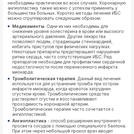
необходимы практически во всех случаях. Коронарную
ангиопластику также можно с успехом применять у
большинства больных. Коротко методы лечения ИБС
можно сгруппировать следующим образом:
Медикаменты
. Одни из них необходимы для
снижения уровня холестерина в крови или высокого
артериального давления. Другие лекарства
позволяют людям, страдающим стенокардией,
избегать приступов при физических нагрузках.
Некоторые препараты предотвращают нарушения
ритма сердца, часто сопутствующие ИБС. Ряд
препаратов необходим для профилактики сердечной
недостаточности после перенесенного инфаркта
миокарда;
Тромболитическая терапия
. Данный вид лечения
используется для устранения тромба при остром
инфаркте миокарда, когда кровоток затруднен
сгустком крови. Тромболитические средства
растворяют сгустки и восстанавливают
проходимость коронарной артерии.
Тромболитическая терапия часто сочетается с
ангиопластикой;
Ангиопластика
- способ расширения внутреннего
просвета сосудов с помощью специального баллона.
При этом через небольшой прокол врач вводит