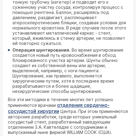
тонкую трубочку (катетер) и подводит его к
суженному участку сосуда, контролируя процесс с
помощью рентгена. Баллон, расширяясь под
давлением, раздвигает, расплющивает
атеросклеротические бляшки, создавая условия для
нормального кровотока. В ряде случаев после этого
устанавливают металлический каркас - стент,
который, вживляясь в стенку артерии, не позволяет
ей повторно сужаться.
Операция шунтирования
. Во время шунтирования
создается новый путь кровоснабжения в обход
блокированного участка артерии. Шунты обычно
создают из собственной вены или артерии,
выделенной, например, с ноги пациента.
Шунтирование, как правило, выполняется
хирургическим путем, хотя в последнее время
разрабатываются и более щадящие,
нехирургические способы шунтирования.
Все эти методики в течение многих лет успешно
отделения сердечно-
применяются врачами
сосудистой хирургии
Центра. При этом применяются
авторские разработки, среди которых уникальный
сосудистый стент, разработанный заведующим
отделением З.А. Кавтеладзе с сотрудниками и
выпускаемый ныне фирмой WILLIAM COOK (США).