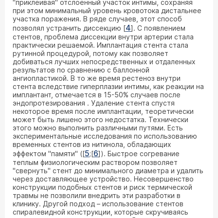
"приклеивая" отслоенный участок интимы, сохраняя
при этом минимальный уровень кровотока дистальнее
участка поражения. В ряде случаев, этот способ
4
позволял устранить диссекцию [
]. С появлением
стентов, проблема диссекции внутри артерии стала
практически решаемой. Имплантация стента стала
рутинной процедурой, потому как позволяет
добиваться лучших непосредственных и отдаленных
результатов по сравнению с баллонной
ангиопластикой. В то же время рестеноз внутри
стента вследствие гиперплазии интимы, как реакции на
имплантант, отмечается в 15-50% случаев после
эндопротезирования . Удаление стента спустя
некоторое время после имплантации, теоретически
может быть лишено этого недостатка. Технически
этого можно выполнить различными путями. Есть
экспериментальные исследования по использованию
временных стентов из нитинола, обладающих
5
6
эффектом "памяти" ([
;[
]). Быстрое согревание
теплым физиологическим раствором позволяет
"свернуть" стент до минимального диаметра и удалить
через доставляющее устройство. Несовершенство
конструкции подобных стентов и риск термической
травмы не позволили внедрить эти разработки в
клинику. Другой подход – использование стентов
спиралевидной конструкции, которые скручиваясь