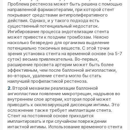
Проблема рестеноза может быть решена с помощью
направленной фармакотерапии, при которой стент
покрывают средствами антипролиферативного
действия. Однако, и у такого подхода есть
существенный потенциальный недостаток.
Ингибирование процесса эндотелизации стента
может привести к поздним тромбозам. Неясно
насколько безвредно для организма выделение
потенциально токсичных веществ. С этой точки
зрения установка стента на временной основе (на 5-7
суток) весьма привлекательна. Во-первых,
расширение просвета артерии может быть более
эффективным, чем после баллонной ангиопластики,
во-вторых, удаление стента могло бы стать
наилучшей профилактикой рестеноза.
Второй механизм реализации баллонной
ангиопластики появление микротрещин, надрывов во
внутреннем слое артерии, которая порой может
приводить к окклюзирующей диссекции интимы. Это
осложнение также требует имплантации стента.
Стент на постоянной основе приходится
имплантировать и при случайном повреждении
интактной интимы. Использование временного стента