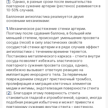
1
[
]. Однако, в разные сроки после вмешательства
повторное сужение артерии (рестеноз) развивается в
10-50% случаев.
Баллонная ангиопластика реализуется двумя
основными механизмами:
Механическое растяжение стенки артерии.
Поэтому после сдувания баллона, в большей или
меньшей степени, происходит уменьшение просвета
сосуда (recoil) в силу эластических свойств
сосудистой стенки артерии и в ряде случаев эффект
ангиопластики с течением времени теряется.
Постановка металлического каркаса - стента внутри
сосуда позволяет избежать эластического
повторного сужения просвета сосуда, однако,
неизбежно вызывает ответную реакцию на
имплантацию инородного тела. За первичным
повреждением следует пристеночный тромбоз,
пролиферация и миграция клеточных элементов
медии и интимы, эндотелизация поверхности стента
2
[
]. Благодаря этому поверхность стента
становиться гладкой и атромбогенной, однако, иногда
подобная реакция избыточна и может привести к
повторному сужению внутри стента – рестенозу.