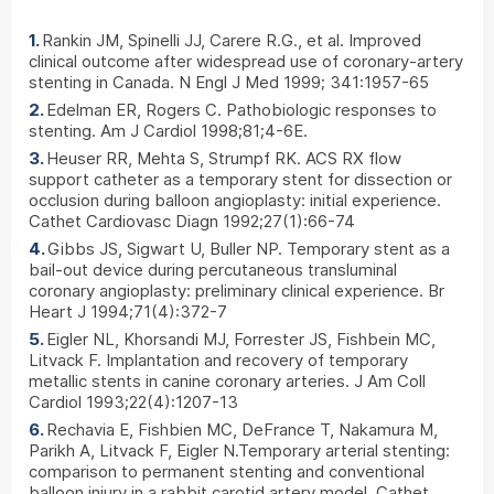
Rankin JM, Spinelli JJ, Carere R.G., et al. Improved
clinical outcome after widespread use of coronary-artery
stenting in Canada. N Engl J Med 1999; 341:1957-65
Edelman ER, Rogers C. Pathobiologic responses to
stenting. Am J Cardiol 1998;81;4-6E.
Heuser RR, Mehta S, Strumpf RK. ACS RX flow
support catheter as a temporary stent for dissection or
occlusion during balloon angioplasty: initial experience.
Cathet Cardiovasc Diagn 1992;27(1):66-74
Gibbs JS, Sigwart U, Buller NP. Temporary stent as a
bail-out device during percutaneous transluminal
coronary angioplasty: preliminary clinical experience. Br
Heart J 1994;71(4):372-7
Eigler NL, Khorsandi MJ, Forrester JS, Fishbein MC,
Litvack F. Implantation and recovery of temporary
metallic stents in canine coronary arteries. J Am Coll
Cardiol 1993;22(4):1207-13
Rechavia E, Fishbien MC, DeFrance T, Nakamura M,
Parikh A, Litvack F, Eigler N.Temporary arterial stenting:
comparison to permanent stenting and conventional
balloon injury in a rabbit carotid artery model. Cathet