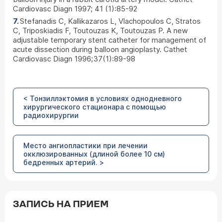
Cardiovasc Diagn 1997; 41 (1):85-92
Stefanadis C, Kallikazaros L, Vlachopoulos C, Stratos
C, Triposkiadis F, Toutouzas K, Toutouzas P. A new
adjustable temporary stent catheter for management of
acute dissection during balloon angioplasty. Cathet
Cardiovasc Diagn 1996;37(1):89-98
< Тонзиллэктомия в условиях однодневного
хирургического стационара с помощью
радиохирургии
Место ангиопластики при лечении
окклюзированных (длиной более 10 см)
бедренных артерий. >
ЗАПИСЬ НА ПРИЕМ