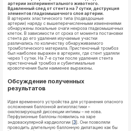
артерии экспериментального животного.
Вдавленный след от стента на 7 сутки, деструкция
элементов гладкомышечного слоя артерии.
В артериях эластического типа (подвздошные
артерии) наряду с вышеперечисленными изменениями
обнаружены локальные очаги некроза гладкомышечных
клеток. В зависимости от срока от момента постановки
стента до его удаления изучаемые участки
различались по количеству обнаруживаемого
тромботического материала. Пристеночный тромбоз
был наиболее выражен в артериях, где стент удаляли
через 1 сутки. На 7-е сутки после удаления стента
пристеночный тромбоз и субинтимальные
кровотечения были наименее выражены.
Обсуждение полученных
результатов
Идея временного устройства для устранения опасного
осложнения баллонной ангиопластики –
окклюзирующей диссекции интимы – не нова.
Перфузионные баллоны появились на заре
3
эндоваскулярной кардиологии [
]. Они позволяли
проводить длительную баллонную дилатацию как бы