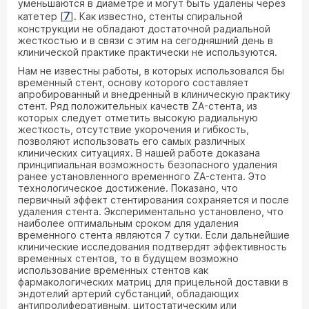
уменьшаются в диаметре и могут быть удалены через
7
катетер [
]. Как известно, стенты спиральной
конструкции не обладают достаточной радиальной
жесткостью и в связи с этим на сегодняшний день в
клинической практике практически не используются.
Нам не известны работы, в которых использовался бы
временный стент, основу которого составляет
апробированный и внедренный в клиническую практику
стент. Ряд положительных качеств ZA-стента, из
которых следует отметить высокую радиальную
жесткость, отсутствие укорочения и гибкость,
позволяют использовать его самых различных
клинических ситуациях. В нашей работе доказана
принципиальная возможность безопасного удаления
ранее установленного временного ZA-стента. Это
технологическое достижение. Показано, что
первичный эффект стентирования сохраняется и после
удаления стента. Экспериментально установлено, что
наиболее оптимальным сроком для удаления
временного стента являются 7 сутки. Если дальнейшие
клинические исследования подтвердят эффективность
временных стентов, то в будущем возможно
использование временных стентов как
фармакологических матриц для прицельной доставки в
эндотелий артерий субстанций, обладающих
антипролиферативным, цитостатическим или