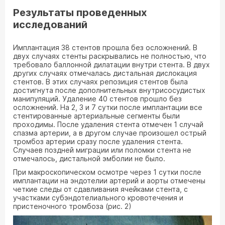
Результаты проведенных
исследований
Имплантация 38 стентов прошла без осложнений. В
двух случаях стенты раскрывались не полностью, что
требовало баллонной дилатации внутри стента. В двух
других случаях отмечалась дистальная дислокация
стентов. В этих случаях репозиция стентов была
достигнута после дополнительных внутрисосудистых
манипуляций. Удаление 40 стентов прошло без
осложнений. На 2, 3 и 7 сутки после имплантации все
стентированные артериальные сегменты были
проходимы. После удаления стента отмечен 1 случай
спазма артерии, а в другом случае произошел острый
тромбоз артерии сразу после удаления стента.
Случаев поздней миграции или поломки стента не
отмечалось, дистальной эмболии не было.
При макроскопическом осмотре через 1 сутки после
имплантации на эндотелии артерий и аорты отмечены
четкие следы от сдавливания ячейками стента, с
участками субэндотелиального кровотечения и
пристеночного тромбоза (рис. 2)