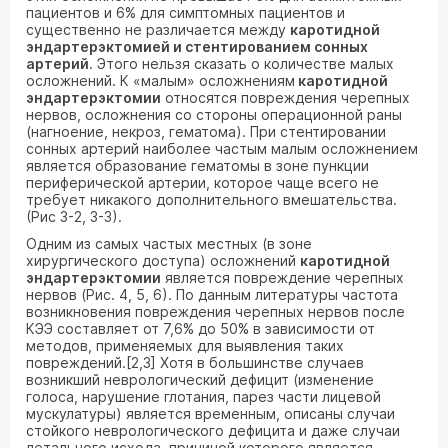
пациентов и 6% для симптомных пациентов и
существенно не различается между
каротидной
эндартерэктомией и стентированием сонных
артерий
. Этого нельзя сказать о количестве малых
осложнений. К «малым» осложнениям
каротидной
эндартерэктомии
относятся повреждения черепных
нервов, осложнения со стороны операционной раны
(нагноение, некроз, гематома). При стентировании
сонных артерий наиболее частым малым осложнением
является образование гематомы в зоне пункции
периферической артерии, которое чаще всего не
требует никакого дополнительного вмешательства.
(Рис 3-2, 3-3).
Одним из самых частых местных (в зоне
хирургического доступа) осложнений
каротидной
эндартерэктомии
является повреждение черепных
нервов (Рис. 4, 5, 6). По данным литературы частота
возникновения повреждения черепных нервов после
КЭЭ составляет от 7,6% до 50% в зависимости от
методов, применяемых для выявления таких
повреждений.[2,3] Хотя в большинстве случаев
возникший неврологический дефицит (изменение
голоса, нарушение глотания, парез части лицевой
мускулатуры) является временным, описаны случаи
стойкого неврологического дефицита и даже случаи
летального исхода, причиной которого является