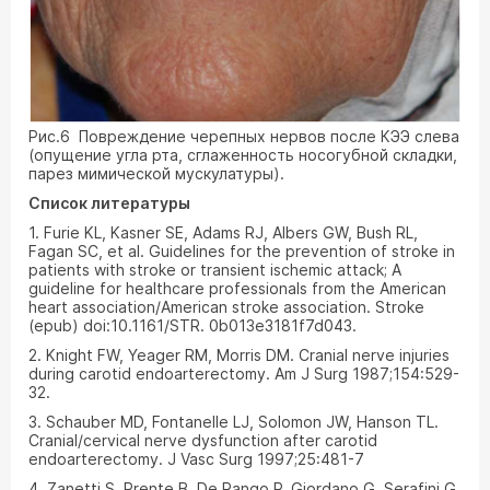
Рис.6 Повреждение черепных нервов после КЭЭ слева
(опущение угла рта, сглаженность носогубной складки,
парез мимической мускулатуры).
Список литературы
1. Furie KL, Kasner SE, Adams RJ, Albers GW, Bush RL,
Fagan SC, et al. Guidelines for the prevention of stroke in
patients with stroke or transient ischemic attack; A
guideline for healthcare professionals from the American
heart association/American stroke association. Stroke
(epub) doi:10.1161/STR. 0b013e3181f7d043.
2. Knight FW, Yeager RM, Morris DM. Cranial nerve injuries
during carotid endoarterectomy. Am J Surg 1987;154:529-
32.
3. Schauber MD, Fontanelle LJ, Solomon JW, Hanson TL.
Cranial/cervical nerve dysfunction after carotid
endoarterectomy. J Vasc Surg 1997;25:481-7
4. Zanetti S, Prente B, De Rango P, Giordano G, Serafini G,