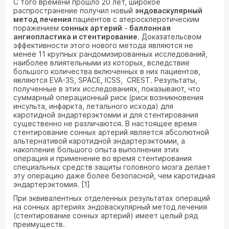
С того времени прошло 20 лет, широкое
распространение получил новый
эндоваскулярный
метод лечения
пациентов с атеросклеротическим
поражением
сонных артерий
-
баллонная
ангиопластика и стентирование
. Доказательсвом
эффективности этого нового метода являются не
менее 11 крупных рандомизированных исследований,
наиболее влиятельными из которых, вследствие
большого количества включенных в них пациентов,
являются EVA-3S, SPACE, ICSS, CREST. Результаты,
полученные в этих исследованиях, показывают, что
суммарный операционный риск (риск возникновения
инсульта, инфаркта, летального исхода) для
каротидной эндартерэктомии и для стентирования
существенно не различаются. В настоящее время
стентирование сонных артерий является абсолютной
альтернативой каротидной эндартерэктомии, а
накопление большого опыта выполнения этих
операция и применение во время стентирования
специальных средств защиты головного мозга делает
эту операцию даже более безопасной, чем каротидная
эндартерэктомия. [1]
При эквивалентных отделенных результатах операций
на сонных артериях эндоваскулярный метод лечения
(стентирование сонных артерий) имеет целый ряд
преимуществ.