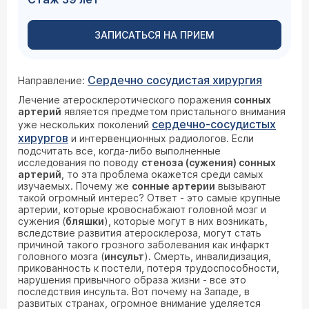
ЗАПИСАТЬСЯ НА ПРИЕМ
Сердечно сосудистая хирургия
Направление:
Лечение атеросклеротического поражения
сонных
артерий
является предметом пристального внимания
сердечно-сосудистых
уже нескольких поколений
хирургов
и интервенционных радиологов. Если
подсчитать все, когда-либо выполненные
исследования по поводу
стеноза (сужения) сонных
артерий
, то эта проблема окажется среди самых
изучаемых. Почему же
сонные артерии
вызывают
такой огромный интерес? Ответ - это самые крупные
артерии, которые кровоснабжают головной мозг и
сужения (
бляшки
), которые могут в них возникать,
вследствие развития атеросклероза, могут стать
причиной такого грозного заболевания как инфаркт
головного мозга (
инсульт
). Смерть, инвалидизация,
прикованность к постели, потеря трудоспособности,
нарушения привычного образа жизни - все это
последствия инсульта. Вот почему на Западе, в
развитых странах, огромное внимание уделяется