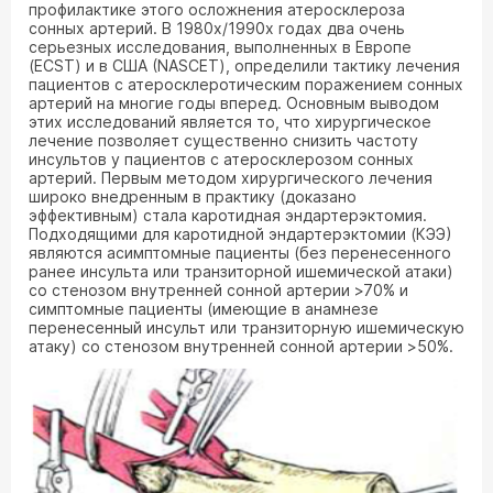
профилактике этого осложнения атеросклероза
сонных артерий. В 1980х/1990х годах два очень
серьезных исследования, выполненных в Европе
(ECST) и в США (NASCET), определили тактику лечения
пациентов с атеросклеротическим поражением сонных
артерий на многие годы вперед. Основным выводом
этих исследований является то, что хирургическое
лечение позволяет существенно снизить частоту
инсультов у пациентов с атеросклерозом сонных
артерий. Первым методом хирургического лечения
широко внедренным в практику (доказано
эффективным) стала каротидная эндартерэктомия.
Подходящими для каротидной эндартерэктомии (КЭЭ)
являются асимптомные пациенты (без перенесенного
ранее инсульта или транзиторной ишемической атаки)
со стенозом внутренней сонной артерии >70% и
симптомные пациенты (имеющие в анамнезе
перенесенный инсульт или транзиторную ишемическую
атаку) со стенозом внутренней сонной артерии >50%.