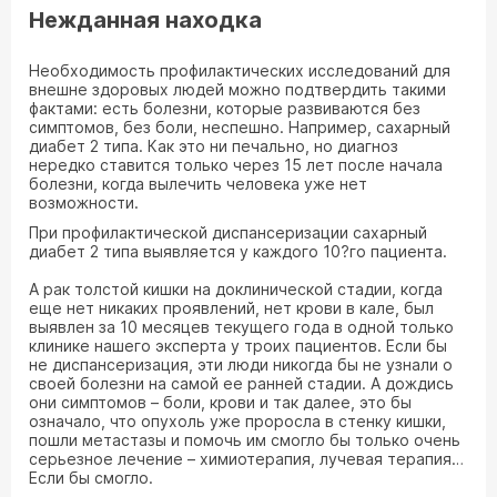
Нежданная находка
Необходимость профилактических исследований для
внешне здоровых людей можно подтвердить такими
фактами: есть болезни, которые развиваются без
симптомов, без боли, неспешно. Например, сахарный
диабет 2 типа. Как это ни печально, но диагноз
нередко ставится только через 15 лет после начала
болезни, когда вылечить человека уже нет
возможности.
При профилактической диспансеризации сахарный
диабет 2 типа выявляется у каждого 10?го пациента.
А рак толстой кишки на доклинической стадии, когда
еще нет никаких проявлений, нет крови в кале, был
выявлен за 10 месяцев текущего года в одной только
клинике нашего эксперта у троих пациентов. Если бы
не диспансеризация, эти люди никогда бы не узнали о
своей болезни на самой ее ранней стадии. А дождись
они симптомов – боли, крови и так далее, это бы
означало, что опухоль уже проросла в стенку кишки,
пошли метастазы и помочь им смогло бы только очень
серьезное лечение – химиотерапия, лучевая терапия…
Если бы смогло.