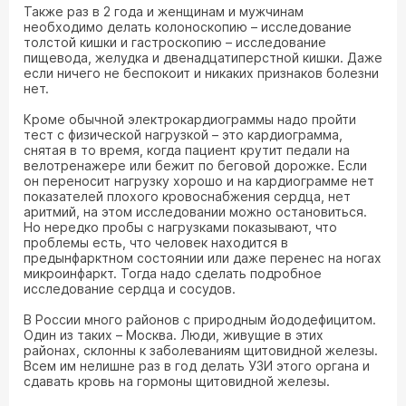
Также раз в 2 года и женщинам и мужчинам
необходимо делать колоноскопию – исследование
толстой кишки и гастроскопию – исследование
пищевода, желудка и двенадцатиперстной кишки. Даже
если ничего не беспокоит и никаких признаков болезни
нет.
Кроме обычной электрокардиограммы надо пройти
тест с физической нагрузкой – это кардиограмма,
снятая в то время, когда пациент крутит педали на
велотренажере или бежит по беговой дорожке. Если
он переносит нагрузку хорошо и на кардиограмме нет
показателей плохого кровоснабжения сердца, нет
аритмий, на этом исследовании можно остановиться.
Но нередко пробы с нагрузками показывают, что
проблемы есть, что человек находится в
предынфарктном состоянии или даже перенес на ногах
микроинфаркт. Тогда надо сделать подробное
исследование сердца и сосудов.
В России много районов с природным йододефицитом.
Один из таких – Москва. Люди, живущие в этих
районах, склонны к заболеваниям щитовидной железы.
Всем им нелишне раз в год делать УЗИ этого органа и
сдавать кровь на гормоны щитовидной железы.