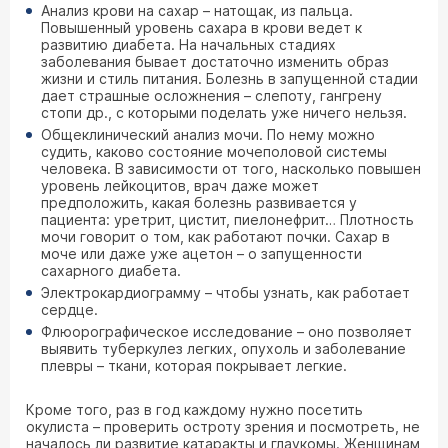
Анализ крови на сахар – натощак, из пальца.
Повышенный уровень сахара в крови ведет к
развитию диабета. На начальных стадиях
заболевания бывает достаточно изменить образ
жизни и стиль питания. Болезнь в запущенной стадии
дает страшные осложнения – слепоту, гангрену
стопи др., с которыми поделать уже ничего нельзя.
Общеклинический анализ мочи. По нему можно
судить, каково состояние мочеполовой системы
человека. В зависимости от того, насколько повышен
уровень лейкоцитов, врач даже может
предположить, какая болезнь развивается у
пациента: уретрит, цистит, пиелонефрит… Плотность
мочи говорит о том, как работают почки. Сахар в
моче или даже уже ацетон – о запущенности
сахарного диабета.
Электрокардиограмму – чтобы узнать, как работает
сердце.
Флюорографическое исследование – оно позволяет
выявить туберкулез легких, опухоль и заболевание
плевры – ткани, которая покрывает легкие.
Кроме того, раз в год каждому нужно посетить
окулиста – проверить остроту зрения и посмотреть, не
началось ли развитие катаракты и глаукомы. Женщинам