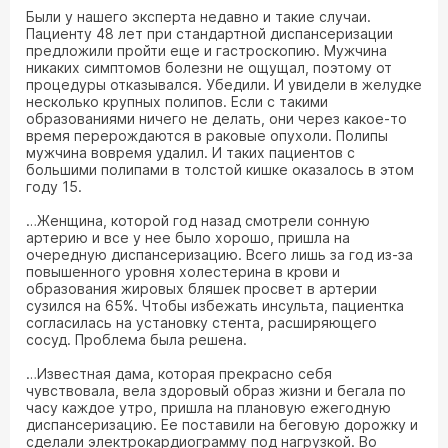
Были у нашего эксперта недавно и такие случаи.
Пациенту 48 лет при стандартной диспансеризации
предложили пройти еще и гастроскопию. Мужчина
никаких симптомов болезни не ощущал, поэтому от
процедуры отказывался. Убедили. И увидели в желудке
несколько крупных полипов. Если с такими
образованиями ничего не делать, они через какое-то
время перерождаются в раковые опухоли. Полипы
мужчина вовремя удалил. И таких пациентов с
большими полипами в толстой кишке оказалось в этом
году 15.
…Женщина, которой год назад смотрели сонную
артерию и все у нее было хорошо, пришла на
очередную диспансеризацию. Всего лишь за год из-за
повышенного уровня холестерина в крови и
образования жировых бляшек просвет в артерии
сузился на 65%. Чтобы избежать инсульта, пациентка
согласилась на установку стента, расширяющего
сосуд. Проблема была решена.
…Известная дама, которая прекрасно себя
чувствовала, вела здоровый образ жизни и бегала по
часу каждое утро, пришла на плановую ежегодную
диспансеризацию. Ее поставили на беговую дорожку и
сделали электрокардиограмму под нагрузкой. Во