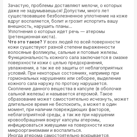
Зачастую, проблемы доставляют мелочи, о которых
даже не задумываешься! Допустим, много лет
существовавшее безболезненное уплотнение на коже
вдруг воспаляется, болит и грозит испортить вашу
внешность, нарушить планы...
Уплотнения о которых идет речь — атеромы
(ретенционная киста).
Что это такое?
У всех людей по всей поверхности
кожи существуют разной степени выраженности
волосяные фолликулы, сальные и потовые железы.
Функциональность кожного сала заключается в смазке
поверхности кожи с целью предохранения,
увлажнения, а так же её защиты от неблагоприятных
условий. При некоторых состояниях, например при
гормональных нарушениях или себорее, выделение
кожного сала наружу по протоку нарушается.
Скопление данного вещества в капсуле (в оболочке
сальной железы) и называется атеромой. Такое
образование может самостоятельно исчезнуть, может
длительное время не беспокоить, а может в один
момент, при наличии повреждающих факторов,
неблагоприятной среды, а так же при нарушении
кровообращения вокруг капсулы атеромы,
инфицироваться живущими на поверхности кожи
микроорганизмами и воспалиться.
Иногда атерома самостоятельно вскрывается,