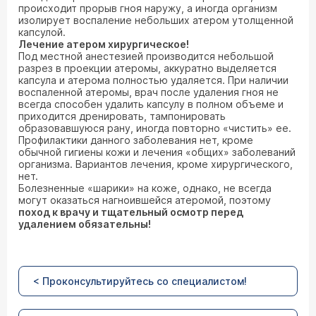
происходит прорыв гноя наружу, а иногда организм
изолирует воспаление небольших атером утолщенной
капсулой.
Лечение атером хирургическое!
Под местной анестезией производится небольшой
разрез в проекции атеромы, аккуратно выделяется
капсула и атерома полностью удаляется. При наличии
воспаленной атеромы, врач после удаления гноя не
всегда способен удалить капсулу в полном объеме и
приходится дренировать, тампонировать
образовавшуюся рану, иногда повторно «чистить» ее.
Профилактики данного заболевания нет, кроме
обычной гигиены кожи и лечения «общих» заболеваний
организма. Вариантов лечения, кроме хирургического,
нет.
Болезненные «шарики» на коже, однако, не всегда
могут оказаться нагноившейся атеромой, поэтому
поход к врачу и тщательный осмотр перед
удалением обязательны!
< Проконсультируйтесь со специалистом!