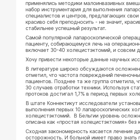
применялись методики малоинвазивных вмеша
набор инструментария для выполнения лапар
специалистов и центров, предлагающих свои у
красиво себя преподносить - не значит, крас
стабильнее успешный результат.
Самой популярной лапароскопической операци
пациенту, собирающемуся лечь на операционн
включает 30-40 холецистэктомий, и совсем д
Хочу привести некоторые данные научных исс
В литературе широко обсуждаются осложнения,
отметил, что частота повреждений печеночны
пациентов. Позднее та же группа отметила, 
30 случаев отработки техники. Используя ст
протоков достигал 1,7% в период первых хол
В штате Коннектикут исследователи установи
выполнения первых 10 лапароскопических холе
холецистэктомий. В Бельгии уровень осложне
описана как «простая холецистэктомия» без
Сходная закономерность касается лечения др
осторожность. И больной имеет право знать