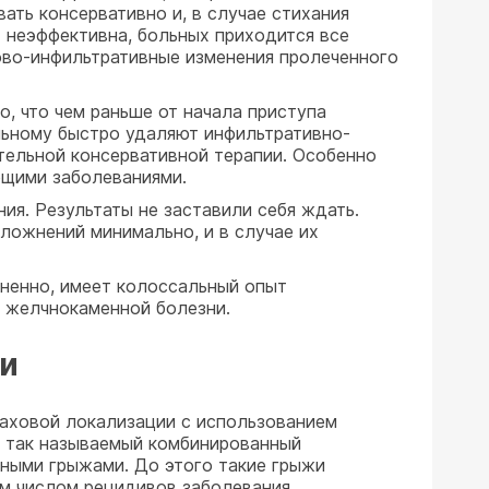
ать консервативно и, в случае стихания
 неэффективна, больных приходится все
цово-инфильтративные изменения пролеченного
о, что чем раньше от начала приступа
ольному быстро удаляют инфильтративно-
тельной консервативной терапии. Особенно
ющими заболеваниями.
ия. Результаты не заставили себя ждать.
ложнений минимально, и в случае их
мненно, имеет колоссальный опыт
и желчнокаменной болезни.
ки
паховой локализации с использованием
н так называемый комбинированный
чными грыжами. До этого такие грыжи
м числом рецидивов заболевания,