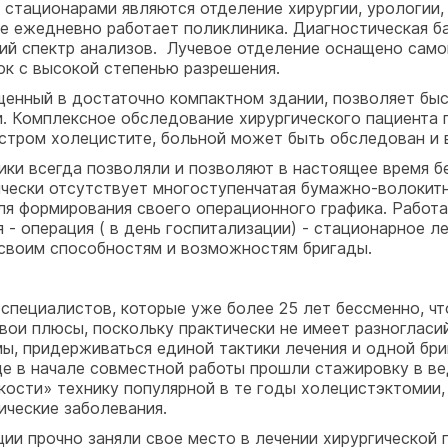
стационарами являются отделение хирургии, урологии, 
ре ежедневно работает поликлиника. Диагностическая 
ий спектр анализов. Лучевое отделение оснащено само
ок с высокой степенью разрешения.
ещенный в достаточно компактном здании, позволяет бы
 Комплексное обследование хирургического пациента п
 остром холецистите, больной может быть обследован и 
ки всегда позволяли и позволяют в настоящее время б
чески отсутствует многоступенчатая бумажно-волокитн
я формирования своего операционного графика. Работа 
- операция ( в день госпитализации) - стационарное ле
 своим способностям и возможностям бригады.
 специалистов, которые уже более 25 лет бессменно, чт
вои плюсы, поскольку практически не имеет разногласи
ы, придерживаться единой тактики лечения и одной бри
ще в начале совместной работы прошли стажировку в ве
кости» технику популярной в те годы холецистэктомии,
ические заболевания.
и прочно заняли свое место в лечении хирургической п