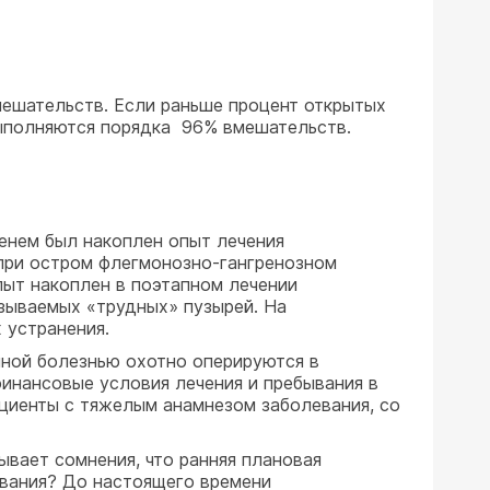
мешательств. Если раньше процент открытых
выполняются порядка 96% вмешательств.
енем был накоплен опыт лечения
при остром флегмонозно-гангренозном
ыт накоплен в поэтапном лечении
азываемых «трудных» пузырей. На
 устранения.
нной болезнью охотно оперируются в
инансовые условия лечения и пребывания в
ациенты с тяжелым анамнезом заболевания, со
вает сомнения, что ранняя плановая
евания? До настоящего времени