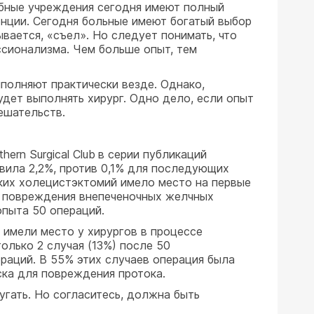
ебные учреждения сегодня имеют полный
енции. Сегодня больные имеют богатый выбор
вается, «съел». Но следует понимать, что
ессионализма. Чем больше опыт, тем
полняют практически везде. Однако,
удет выполнять хирург. Одно дело, если опыт
ешательств.
ern Surgical Club
в серии публикаций
вила 2,2%, против 0,1% для последующих
ских холецистэктомий имело место на первые
ск повреждения внепеченочных желчных
опыта 50 операций.
 имели место у хирургов в процессе
олько 2 случая (13%) после 50
раций. В 55% этих случаев операция была
ка для повреждения протока.
угать. Но согласитесь, должна быть