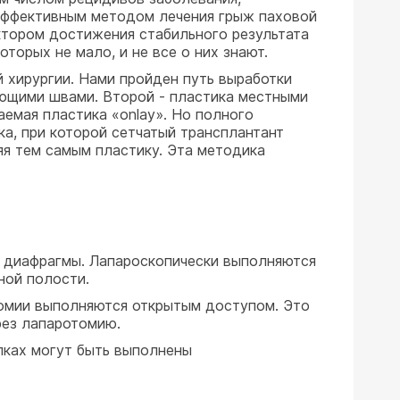
 эффективным методом лечения грыж паховой
ктором достижения стабильного результата
торых не мало, и не все о них знают.
хирургии. Нами пройден путь выработки
яющими швами. Второй - пластика местными
аемая пластика «onlay». Но полного
а, при которой сетчатый трансплантант
яя тем самым пластику. Эта методика
я диафрагмы. Лапароскопически выполняются
ной полости.
томии выполняются открытым доступом. Это
ез лапаротомию.
лках могут быть выполнены