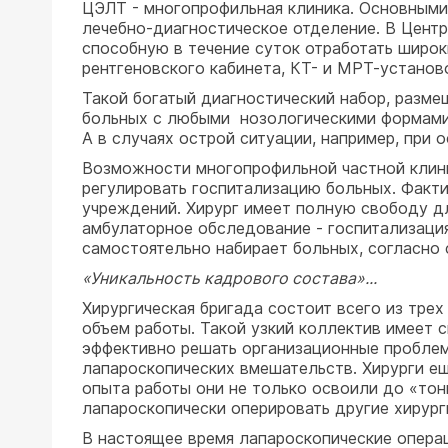
ЦЭЛТ - многопрофильная клиника. Основными 
лечебно-диагностическое отделение. В Цент
способную в течение суток отработать широк
рентгеновского кабинета, КТ- и МРТ-установ
Такой богатый диагностический набор, разм
больных с любыми нозологическими формами.
А в случаях острой ситуации, например, при
Возможности многопрофильной частной клини
регулировать госпитализацию больных. Факти
учреждений. Хирург имеет полную свободу дл
амбулаторное обследование - госпитализация 
самостоятельно набирает больных, согласно
«Уникальность кадрового состава»...
Хирургическая бригада состоит всего из трех
объем работы. Такой узкий коллектив имеет с
эффективно решать организационные проблем
лапароскопических вмешательств. Хирурги е
опыта работы они не только освоили до «тон
лапароскопически оперировать другие хирург
В настоящее время лапароскопические операци