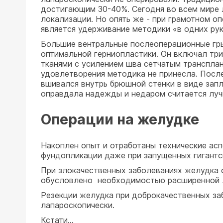
достигающим 30-40%. Сегодня во всем мире 
локализации. Но опять же - при грамотном о
является удерживание методики «в одних рука
Большие вентральные послеоперационные гры
оптимальной герниопластики. Он включал три
тканями с усилением шва сетчатым трансплан
удовлетворения методика не принесла. После
вшивался внутрь брюшной стенки в виде запл
оправдала надежды и недаром считается луч
Операции на желудке
Накоплен опыт и отработаны технические ас
фундопликации даже при запущенных гигантск
При злокачественных заболеваниях желудка 
обусловлено необходимостью расширенной л
Резекции желудка при доброкачественных за
лапароскопически.
Кстати...