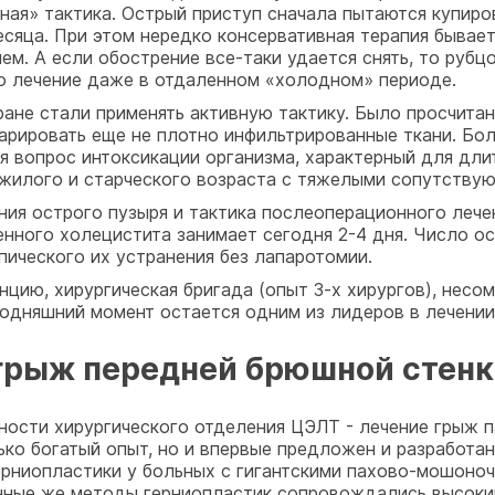
ая» тактика. Острый приступ сначала пытаются купиров
сяца. При этом нередко консервативная терапия бывает
ием. А если обострение все-таки удается снять, то руб
о лечение даже в отдаленном «холодном» периоде.
ане стали применять активную тактику. Было просчитан
парировать еще не плотно инфильтрированные ткани. Б
я вопрос интоксикации организма, характерный для дли
ожилого и старческого возраста с тяжелыми сопутству
ия острого пузыря и тактика послеоперационного лечен
нного холецистита занимает сегодня 2-4 дня. Число ос
ического их устранения без лапаротомии.
нцию, хирургическая бригада (опыт 3-х хирургов), несо
годняшний момент остается одним из лидеров в лечени
грыж передней брюшной стен
ности хирургического отделения ЦЭЛТ - лечение грыж 
ько богатый опыт, но и впервые предложен и разработа
ерниопластики у больных с гигантскими пахово-мошоно
нные же методы герниопластик сопровождались высоки