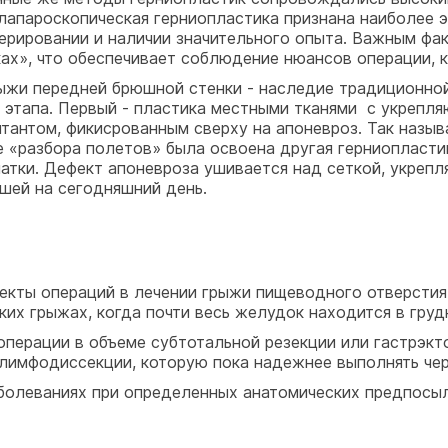
лапароскопическая герниопластика признана наиболее
перировании и наличии значительного опыта. Важным фа
х», что обеспечивает соблюдение нюансов операции, ко
жи передней брюшной стенки - наследие традиционной 
 этапа. Первый - пластика местными тканями с укрепл
тантом, фикисрованным сверху на апоневроз. Так назыв
 «разбора полетов» была освоена другая герниопластик
атки. Дефект апоневроза ушивается над сеткой, укрепл
шей на сегодняшний день.
пекты операций в лечении грыжи пищеводного отверсти
их грыжах, когда почти весь желудок находится в груд
операции в объеме субтотальной резекции или гастрэк
имфодиссекции, которую пока надежнее выполнять чер
болеваниях при определенных анатомических предпосы