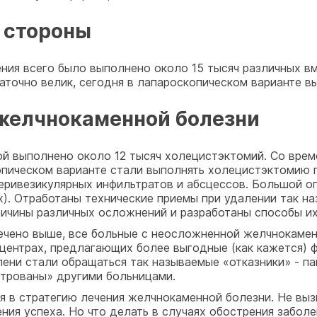
й стороны
ния всего было выполнено около 15 тысяч различных в
аточно велик, сегодня в лапароскопическом варианте 
 желчнокаменной болезни
ой выполнено около 12 тысяч холецистэктомий. Со врем
пическом варианте стали выполнять холецистэктомию 
ривезикулярных инфильтратов и абсцессов. Большой оп
). Отработаны технические приемы при удалении так н
ичины различных осложнений и разработаны способы их
мечено выше, все больные с неосложненной желчнокаме
центрах, предлагающих более выгодные (как кажется) ф
епени стали обращаться так называемые «отказники» - п
трованы» другими больницами.
 в стратегию лечения желчнокаменной болезни. Не вызы
ния успеха. Но что делать в случаях обострения забол