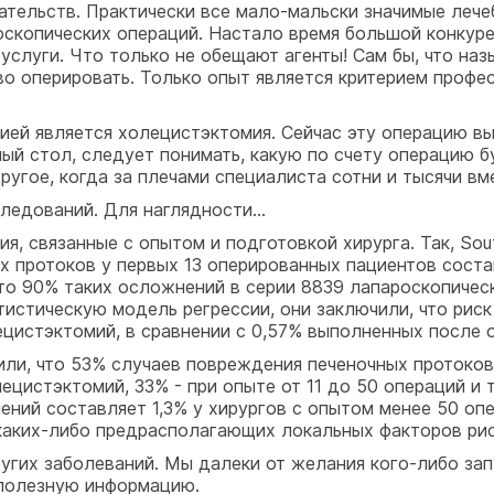
тельств. Практически все мало-мальски значимые леч
оскопических операций. Настало время большой конкур
слуги. Что только не обещают агенты! Сам бы, что назы
иво оперировать. Только опыт является критерием проф
ей является холецистэктомия. Сейчас эту операцию вы
ый стол, следует понимать, какую по счету операцию б
ругое, когда за плечами специалиста сотни и тысячи вм
ледований. Для наглядности...
 связанные с опытом и подготовкой хирурга. Так, South
х протоков у первых 13 оперированных пациентов соста
что 90% таких осложнений в серии 8839 лапароскопиче
атистическую модель регрессии, они заключили, что ри
ецистэктомий, в сравнении с 0,57% выполненных после 
ли, что 53% случаев повреждения печеночных протоков
цистэктомий, 33% - при опыте от 11 до 50 операций и т
ний составляет 1,3% у хирургов с опытом менее 50 опе
 каких-либо предрасполагающих локальных факторов рис
угих заболеваний. Мы далеки от желания кого-либо зап
 полезную информацию.