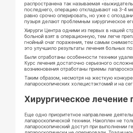
распространена так называемая «выжидательн
последнего, операцию откладывают на 3-4 ме
равно срочно оперировать, но уже с опоздан
пузыря делают проблемным хирургическое ег
Хирурги Центра одними из первых в нашей стр
больной взят в операционную, тем легче пре
гнойный очаг поражения, тем самым снимаетс
это улучшило результаты лечения больных п
Были отработаны особенности техники удален
Курс лечения достаточно серьезного осложне
возникновения отработаны приемы лапароскоп
Таким образом, несмотря на жесткую конкуре
лапароскопических холецистэктомий и на се
Хирургическое лечение 
Еще одно приоритетное направление деятель
лапароскопической техники. Накоплен не тол
лапароскопический доступ при выполнении г
лапароскопически не оперировали. Традицио