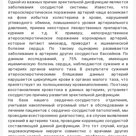
Одной из важных причин эректильной дисфункции являются
заболевания сосудистой системы. Известно, что
атеросклеротическое поражение артерий чаще возникает
на фоне избытка холестерина в крови, нарушений
углеводного обмена, повышенного уровня артериального
давления, приема некоторых лекарственных препаратов,
курения и т.д. К примеру, непосредственное
атеросклеротическое поражение коронарных артерий,
которые питают миокард, приводит к ишемической
болезни сердца. По такому сценарию развивается
заболевание в артериях других сосудистых бассейнов. По
данным исследований, у 75% пациентов, имеющих
ишемическую болезнь сердца, наблюдаются сужения и в
артериях органов малого таза. В результате сужения
атеросклеротическими бляшками данных артерий
нарушается циркуляция крови в органах малого таза, что
препятствует их полноценному кровенаполнению. Поэтому
восстановление кровотока в данных артериях, устраняет
сосудистую причину развития эректильной дисфункции.
На базе нашего сердечно-сосудистого отделения,
учитывая накопленный огромный опыт в обследовании и
лечении пациентов с сердечно-сосудистой патологией, мы
проводим всестороннюю диагностику, а в случае выявления
сужений в артериях таза, проводим коррекцию сосудистой
составляющей данной дисфункции. Это тот случай, когда
эндоваскулярные хирурги совместно с врачами других