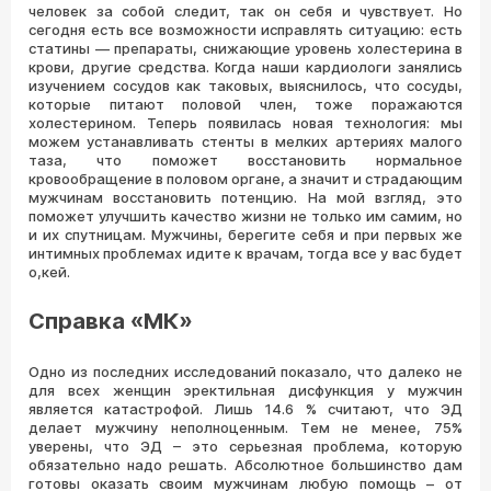
человек за собой следит, так он себя и чувствует. Но
сегодня есть все возможности исправлять ситуацию: есть
статины — препараты, снижающие уровень холестерина в
крови, другие средства. Когда наши кардиологи занялись
изучением сосудов как таковых, выяснилось, что сосуды,
которые питают половой член, тоже поражаются
холестерином. Теперь появилась новая технология: мы
можем устанавливать стенты в мелких артериях малого
таза, что поможет восстановить нормальное
кровообращение в половом органе, а значит и страдающим
мужчинам восстановить потенцию. На мой взгляд, это
поможет улучшить качество жизни не только им самим, но
и их спутницам. Мужчины, берегите себя и при первых же
интимных проблемах идите к врачам, тогда все у вас будет
о,кей.
Справка «МК»
Одно из последних исследований показало, что далеко не
для всех женщин эректильная дисфункция у мужчин
является катастрофой. Лишь 14.6 % считают, что ЭД
делает мужчину неполноценным. Тем не менее, 75%
уверены, что ЭД – это серьезная проблема, которую
обязательно надо решать. Абсолютное большинство дам
готовы оказать своим мужчинам любую помощь – от