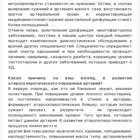
нитропрепараты становятся не нужными. Затем, в случае
выявления сужений в артериях малого таза, восстановить
приток артериальной крови и корректирующая
медикаментозная терапия эректильной дисфункции станет
более полноценной.
Отмечу снова, эректильная дисфункция -многофакторное
заболевание, поэтому в нашем центре каждый пациент
проходит комплексное диагностическое обследование у
врачей других специальностей. Специалисты определяют
свой спектр нарушений и при необходимости проводят
лечение, например, сахарного диабета, коррекцию уровня
тестостерона и других заболеваний, которые приводят к
ЭД.
Какая причина, на ваш взгляд, в развитии
атеросклеротического поражения артерий?
В первую очередь, как это ни банально звучит, виновен
холестерин. При повышении уровня плохого холестерина,
он постепенно накапливается в стенке в артерии,
формирует атеросклеротическую бляшку, которая затем
сужает просвет, в результате - не происходит
полноценного наполнения кровью того органа, который
питает данная артерия. В развитии атеросклеротического
процесса «помогают» и
другие факторы риска: мужской пол, курение, гиподинамия,
наследственность, повышенная масса тела, артериальная