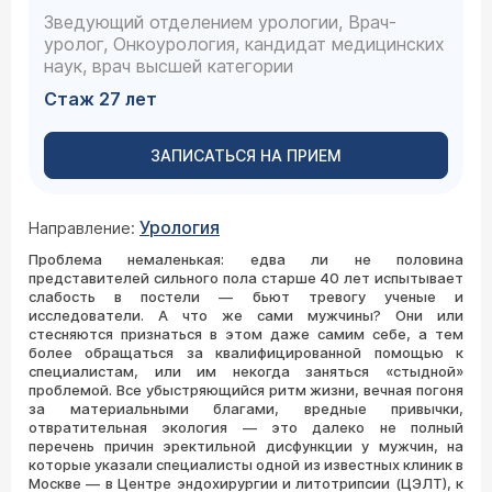
Зведующий отделением урологии, Врач-
уролог, Онкоурология, кандидат медицинских
наук, врач высшей категории
Стаж 27 лет
ЗАПИСАТЬСЯ НА ПРИЕМ
Урология
Направление:
Проблема немаленькая: едва ли не половина
представителей сильного пола старше 40 лет испытывает
слабость в постели — бьют тревогу ученые и
исследователи. А что же сами мужчины? Они или
стесняются признаться в этом даже самим себе, а тем
более обращаться за квалифицированной помощью к
специалистам, или им некогда заняться «стыдной»
проблемой. Все убыстряющийся ритм жизни, вечная погоня
за материальными благами, вредные привычки,
отвратительная экология — это далеко не полный
перечень причин эректильной дисфункции у мужчин, на
которые указали специалисты одной из известных клиник в
Москве — в Центре эндохирургии и литотрипсии (ЦЭЛТ), к