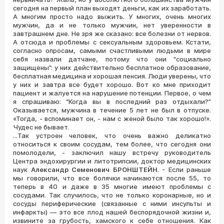
сегодня на первый план выходят деньги, как их заработать.
А многим просто надо выжить. У многих, очень многих
мужчин, да и не только мужчин, нет уверенности в
завтрашнем дне. Не зря же сказано: все болезни от нервов.
А отсюда и проблемы с сексуальным здоровьем. Кстати,
согласно опросам, самыми счастливыми людьми в мире
себя назвали датчане, потому что они “социально
защищены”: у них действительно бесплатное образование,
бесплатная медицина и хорошая пенсия. Люди уверены, что
у них и завтра все будет хорошо. Вот ко мне приходит
пациент и жалуется на нарушение потенции. Первое, о чем
я спрашиваю: “Когда вы в последний раз отдыхали?”
Оказывается, мужчина в течение 5 лет не был в отпуске.
«Тогда, - вспоминает он, - нам с женой было так хорошо!».
Чудес не бывает.
...Так устроен человек, что очень важно деликатно
относиться к своим сосудам,
тем более, что сегодня они
помолодели, - заключил нашу встречу руководитель
Центра эндохирургии и литотрипсии, доктор медицинских
наук
Александр Семенович БРОНШТЕЙН
. - Если раньше
мы говорили, что все болячки начинаются после 55, то
теперь в 40 и даже в 35 многие имеют проблемы с
сосудами. Так случилось, что не только коронарные, но и
сосуды периферические (связанные с ними инсульты и
инфаркты) — это все плод нашей беспорядочной жизни и,
извините за грубость, хамского к себе отношения. Как