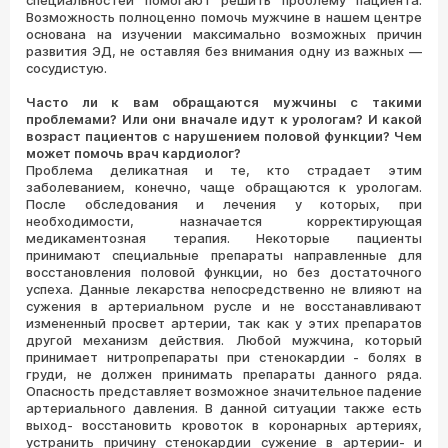
специальностей помогают решить проблему пациента.
Возможность полноценно помочь мужчине в нашем центре
основана на изучении максимально возможных причин
развития ЭД, не оставляя без внимания одну из важных —
сосудистую.
Часто ли к вам обращаются мужчины с такими
проблемами? Или они вначале идут к урологам? И какой
возраст пациентов с нарушением половой функции? Чем
может помочь врач кардиолог?
Проблема деликатная и те, кто страдает этим
заболеванием, конечно, чаще обращаются к урологам.
После обследования и лечения у которых, при
необходимости, назначается корректирующая
медикаментозная терапия. Некоторые пациенты
принимают специальные препараты направленные для
восстановления половой функции, но без достаточного
успеха. Данные лекарства непосредственно не влияют на
сужения в артериальном русле и не восстанавливают
измененный просвет артерии, так как у этих препаратов
другой механизм действия. Любой мужчина, который
принимает нитропрепараты при стенокардии - болях в
груди, не должен принимать препараты данного ряда.
Опасность представляет возможное значительное падение
артериального давления. В данной ситуации также есть
выход- восстановить кровоток в коронарных артериях,
устранить причину стенокардии сужение в артерии- и