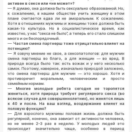
активен в сексе или «не может»?
—
Я думаю, она должна быть сексуально образованной. Но,
к сожалению, в нашем обществе учить женщину в этом
плане считается едва ли не аморальным. К сожалению.
Хотя в отношениях мужчины и женщины тоже должна быть
какая-то культура. Но в социалистическое время, как
известно, у нас “секса не было”, а теперь его стало слишком
много и он беспорядочный.
—
Частая смена партнерш тоже отрицательно влияет на
потенцию?
—
Я озвучу мнение не свое, а сексопатологов: для мужчин
смена партнерш во благо, а для женщин — во вред. В
природе всегда было так: есть вожак и у него несколько
самок. Поэтому, наверное, изначально природой заложено,
что смена партнерш для мужчин — это хорошо. Хотя и
противоречит моральным, человеческим и просто
семейным нормам.
—
Многие молодые ребята сегодня не торопятся
жениться, хотя природа требует регулярного секса (во
всяком случае для совершеннолетних), но женятся лишь
к 40 и после. На ваш взгляд, воздержание влияет на
половую функцию?
—
Для взрослого мужчины половая жизнь должна быть
регулярной, конечно, она зависит от активности человека,
но не менее 2-3 раз в неделю. У молодых людей это
происходит значительно чаще, особенно в период