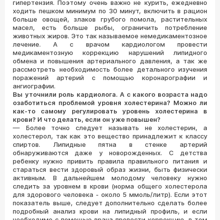
гипертензия. Поэтому очень важно не курить, ежедневно
ходить пешком минимум по 30 минут, включить в рацион
больше овощей, злаков грубого помола, растительных
масел, есть больше рыбы, ограничить потребление
животных жиров. Это так называемое немедикаментозное
лечение. А с врачом кардиологом провести
медикаментозную коррекцию нарушений липидного
обмена и повышения артериального давления, а так же
рассмотреть необходимость более детального изучения
поражений артерий с помощью коронарографии и
ангиографии.
Вы уточнили роль кардиолога. А с
какого возраста надо
озаботиться проблемой уровня холестерина? Можно ли
как-то самому регулировать уровень холестерина в
крови? И что делать, если он уже повышен?
—
Более точно следует называть не холестерин, а
холестерол, так как это вещество принадлежит к классу
спиртов. Липидные пятна в стенке артерий
обнаруживаются даже у новорожденных. С детства
ребенку нужно привить правила правильного питания и
стараться вести здоровый образ жизни, быть физически
активным. В дальнейшем молодому человеку нужно
следить за уровнем в крови (норма общего холестерола
для здорового человека - около 5 ммоль/литр). Если этот
показатель выше, следует дополнительно сделать более
подробный анализ крови на липидный профиль, и если
необходимо с помощью врача провести коррекцию, в том