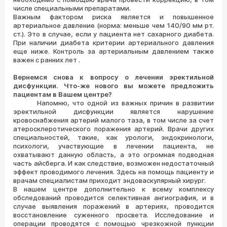
числе специальными препаратами.
Важным фактором риска является и повышенное
артериальное давление (норма: меньше чем 140/90 мм рт.
ст.). Это в случае, если у пациента нет сахарного диабета.
При наличии диабета критерии артериального давления
еще ниже. Контроль за артериальным давлением также
важен с ранних лет .
Вернемся снова к вопросу о лечении эректильной
дисфункции. Что-же нового вы можете предложить
пациентам в Вашем центре?
Напомню, что одной из важных причин в развитии
эректильной дисфункции является нарушение
кровоснабжения артерий малого таза, в том числе за счет
атеросклеротического поражения артерий. Врачи других
специальностей, такие, как урологи, эндокринологи,
психологи, участвующие в лечении пациента, не
охватывают данную область, а это огромная подводная
часть айсберга. И как следствие, возможен недостаточный
эффект проводимого лечения. Здесь на помощь пациенту и
врачам специалистам приходит эндоваскулярный хирург.
В нашем центре дополнительно к всему комплексу
обследований проводится селективная ангиография, и в
случае выявления поражений в артериях, проводится
восстановление суженного просвета. Исследование и
операции проводятся с помощью чрезкожной пункции