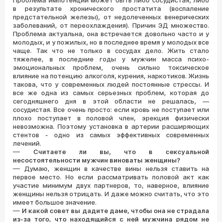
Проблема импотенции может быть либо сосудистая, либо
в результате хронического простатита (воспаление
предстательной железы), от недолеченных венерических
заболеваний, от переохлаждения). Причин ЭД множество.
Проблема актуальна, она встречается довольно часто и у
молодых, и у пожилых, но в последнее время у молодых все
чаще. Так что не только в сосудах дело. Жить стало
тяжелее, в последние годы у мужчин масса психо-
эмоциональных проблем, очень сильно токсическое
влияние на потенцию алкоголя, курения, наркотиков. Жизнь
такова, что у современных людей постоянные стрессы. И
все же одна из самых серьезных проблем, которая до
сегодняшнего дня в этой области не решалась, —
сосудистая. Все очень просто: если кровь не поступает или
плохо поступает в половой член, эрекция физически
невозможна. Поэтому установка в артерии расширяющих
стентов - одно из самых эффективных современных
лечений.
—
Считаете ли вы, что в сексуальной
несостоятельности мужчин виноваты женщины?
—
Думаю, женщин в качестве вины нельзя ставить на
первое место. Но если рассматривать половой акт как
участие минимум двух партнеров, то, наверное, влияние
женщины нельзя отрицать. И даже можно считать, что это
имеет большое значение.
—
И какой совет вы дадите даме, чтобы она не страдала
из-за того, что находящийся с ней мужчина рядом не