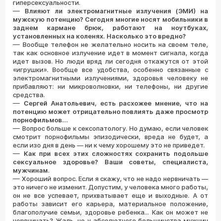
гиперсексуальности.
—
Влияют ли электромагнитные излучения (ЭМИ) на
мужскую потенцию? Сегодня многие носят мобильники в
заднем кармане брюк, работают на ноутбуках,
установленных на коленях. Насколько это вредно?
—
Вообще телефон не желательно носить на своем теле,
так как основное излучение идет в момент сигнала, когда
идет вызов. Но люди вряд ли сегодня откажутся от этой
«игрушки». Вообще все удобства, особенно связанные с
электромагнитными излучениями, здоровья человеку не
прибавляют: ни микроволновки, ни телефоны, ни другие
средства.
—
Сергей Анатольевич, есть расхожее мнение, что на
потенцию может отрицательно повлиять даже просмотр
порнофильмов...
—
Вопрос больше к сексопатологу. Но думаю, если человек
смотрит порнофильмы эпизодически, вреда не будет, а
если изо дня в день — ни к чему хорошему это не приведет.
—
Как при всех этих сложностях сохранить подольше
сексуальное здоровье? Ваши советы, специалиста,
мужчинам.
—
Хороший вопрос. Если я скажу, что не надо нервничать —
это ничего не изменит. Допустим, у человека много работы,
он не все успевает, прихватывает еще и выходные. А от
работы зависит его карьера, материальное положение,
благополучие семьи, здоровье ребенка... Как он может не
нервничать? Жаль, но у абсолютного большинства мужчин