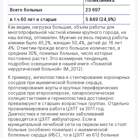
Поликлиника
Всего больных
23 697
в т.ч.60 лет и старше
5 849 (24,9%)
Как видим, нагрузка большая, объём работы для
многопрофильной частной клинки крупного города, на
наш взгляд, оптимален. Мужчин за весь период работы
клиники было 45,2%, женщин 50,4%, детей до 16 лет
4%. Отметим прежде всего большое количество, в
среднем 30%, пожилых больных, число которых
постоянно растет. Это всемирная тенденция,
подробно освещенная в нашей книге «Пожилой
хирургический больной» (М.,2012).
К примеру, ангиопластика и стентирование коронарных
сосудов при ишемической болезни сердца,
протезирование аорты и крупных периферических
сосудов при атеросклерозе, лапароскопическая
холецистэктомия и герниопластика достоверно
превалируют в старших возрастных группах. Отдельно
проанализирована работа ЦЭЛТ за 2011 год.
Диагностика и лечение многих заболеваний
проводятся в ЦЭЛТ амбулаторно. Если в
муниципальной лечебной сети на первом месте стоят
больные (особенно пожилые) с ишемической
болезнью сердца (ИБС), то в ЦЭЛТ из 612 больных