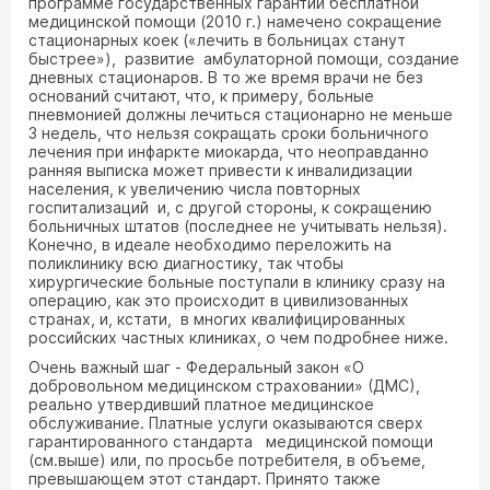
программе государственных гарантий бесплатной
медицинской помощи (2010 г.) намечено сокращение
стационарных коек («лечить в больницах станут
быстрее»), развитие амбулаторной помощи, создание
дневных стационаров. В то же время врачи не без
оснований считают, что, к примеру, больные
пневмонией должны лечиться стационарно не меньше
3 недель, что нельзя сокращать сроки больничного
лечения при инфаркте миокарда, что неоправданно
ранняя выписка может привести к инвалидизации
населения, к увеличению числа повторных
госпитализаций и, с другой стороны, к сокращению
больничных штатов (последнее не учитывать нельзя).
Конечно, в идеале необходимо переложить на
поликлинику всю диагностику, так чтобы
хирургические больные поступали в клинику сразу на
операцию, как это происходит в цивилизованных
странах, и, кстати, в многих квалифицированных
российских частных клиниках, о чем подробнее ниже.
Очень важный шаг - Федеральный закон «О
добровольном медицинском страховании» (ДМС),
реально утвердивший платное медицинское
обслуживание. Платные услуги оказываются сверх
гарантированного стандарта медицинской помощи
(см.выше) или, по просьбе потребителя, в объеме,
превышающем этот стандарт. Принято также