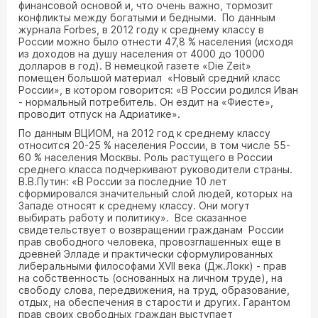
финансовой основой и, что очень важно, тормозит
конфликты между богатыми и бедными. По данным
журнала Forbes, в 2012 году к среднему классу в
России можно было отнести 47,8 % населения (исходя
из доходов на душу населения от 4000 до 10000
долларов в год). В немецкой газете «Die Zeit»
помещен большой материал «Новый средний класс
России», в котором говорится: «В России родился Иван
- нормальный потребитель. Он ездит на «Фиесте»,
проводит отпуск на Адриатике».
По данным ВЦИОМ, на 2012 год к среднему классу
относится 20-25 % населения России, в том числе 55-
60 % населения Москвы. Роль растущего в России
среднего класса подчеркивают руководители страны.
В.В.Путин: «В России за последние 10 лет
сформировался значительный слой людей, которых на
Западе относят к среднему классу. Они могут
выбирать работу и политику». Все сказанное
свидетельствует о возвращении гражданам России
прав свободного человека, провозглашенных еще в
древней Элладе и практически сформулированных
либеральными философами XVII века (Дж.Локк) - прав
на собственность (основанных на личном труде), на
свободу слова, передвижения, на труд, образование,
отдых, на обеспечения в старости и других. Гарантом
прав своих свободных граждан выступает