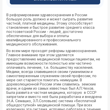
В реформировании здравоохранения в России
большую роль должно и может сыграть развитие
частной, платной медицины. Этому способствует
становление и быстрое развитие среднего класса
постсоветской России - людей, достаточно
обеспеченных для выбора и оплаты
квалифицированного и профессионального
медицинского обслуживания.
Во всем мире проходят реформы здравоохранения.
Главное внимание при этом уделяется
предоставлению медицинской помощи пациентам, не
имеющим возможности полностью или частично
оплачивать лечение, т.е. большинству населения.
Медики, всегда славившиеся своим гуманизмом и
самоотверженным служением своей профессии, по
мере сил стараются помогать неимущим. В
дореволюционной России этим славились земские
врачи, и одним из самых известных был А.П.Чехов.
Была развита и частная медицина, которую в СССР
запретили и вместо неё была разработана и внедрена
(Н.А. Семашко, З.П.Соловьев) система «бесплатной
общедоступной» медицинской помощи. При всех
издержках эта система исправно работала в течение