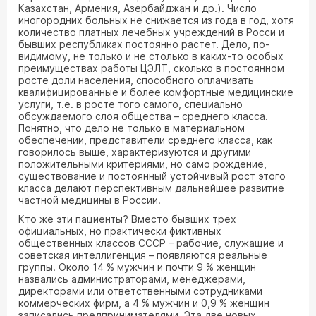
Казахстан, Армения, Азербайджан и др.). Число
иногородних больных не снижается из года в год, хотя
количество платных лечебных учреждений в Росси и
бывших республиках постоянно растет. Дело, по-
видимому, не только и не столько в каких-то особых
преимуществах работы ЦЭЛТ, сколько в постоянном
росте доли населения, способного оплачивать
квалифицированные и более комфортные медицинские
услуги, т.е. в росте того самого, специально
обсуждаемого слоя общества – среднего класса.
Понятно, что дело не только в материальном
обеспечении, представители среднего класса, как
говорилось выше, характеризуются и другими
положительными критериями, но само рождение,
существование и постоянный устойчивый рост этого
класса делают перспективным дальнейшее развитие
частной медицины в России.
Кто же эти пациенты? Вместо бывших трех
официальных, но практически фиктивных
общественных классов СССР – рабочие, служащие и
советская интеллигенция – появляются реальные
группы. Около 14 % мужчин и почти 9 % женщин
назвались администраторами, менеджерами,
директорами или ответственными сотрудниками
коммерческих фирм, а 4 % мужчин и 0,9 % женщин
записались предпринимателями. Эта две новых