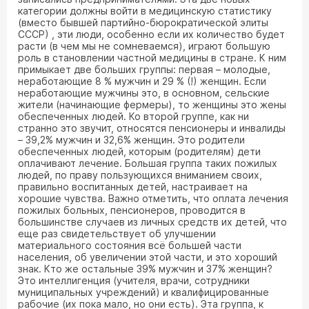
категории должны войти в медицинскую статистику
(вместо бывшей партийно-бюрократической элиты
СССР) , эти люди, особенно если их количество будет
расти (в чем мы не сомневаемся), играют большую
роль в становлении частной медицины в стране. К ним
примыкает две больших группы: первая – молодые,
неработающие 8 % мужчин и 29 % (!) женщин. Если
неработающие мужчины это, в основном, сельские
жители (начинающие фермеры), то женщины это жены
обеспеченных людей. Ко второй группе, как ни
странно это звучит, относятся пенсионеры и инвалиды
– 39,2% мужчин и 32,6% женщин. Это родители
обеспеченных людей, которым (родителям) дети
оплачивают лечение. Большая группа таких пожилых
людей, по праву пользующихся вниманием своих,
правильно воспитанных детей, настраивает на
хорошие чувства. Важно отметить, что оплата лечения
пожилых больных, пенсионеров, проводится в
большинстве случаев из личных средств их детей, что
еще раз свидетельствует об улучшении
материального состояния всё большей части
населения, об увеличении этой части, и это хороший
знак. Кто же остальные 39% мужчин и 37% женщин?
Это интеллигенция (учителя, врачи, сотрудники
муниципальных учреждений) и квалифицированные
рабочие (их пока мало, но они есть). Эта группа, к