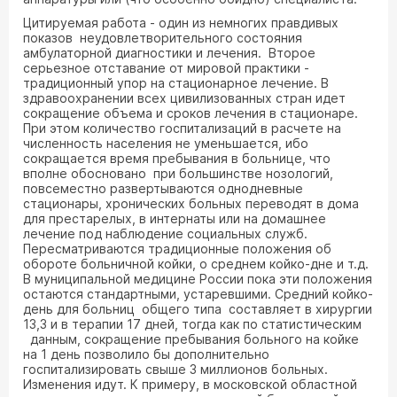
Цитируемая работа - один из немногих правдивых
показов неудовлетворительного состояния
амбулаторной диагностики и лечения. Второе
серьезное отставание от мировой практики -
традиционный упор на стационарное лечение. В
здравоохранении всех цивилизованных стран идет
сокращение объема и сроков лечения в стационаре.
При этом количество госпитализаций в расчете на
численность населения не уменьшается, ибо
сокращается время пребывания в больнице, что
вполне обосновано при большинстве нозологий,
повсеместно развертываются однодневные
стационары, хронических больных переводят в дома
для престарелых, в интернаты или на домашнее
лечение под наблюдение социальных служб.
Пересматриваются традиционные положения об
обороте больничной койки, о среднем койко-дне и т.д.
В муниципальной медицине России пока эти положения
остаются стандартными, устаревшими. Средний койко-
день для больниц общего типа составляет в хирургии
13,3 и в терапии 17 дней, тогда как по статистическим
данным, сокращение пребывания больного на койке
на 1 день позволило бы дополнительно
госпитализировать свыше 3 миллионов больных.
Изменения идут. К примеру, в московской областной