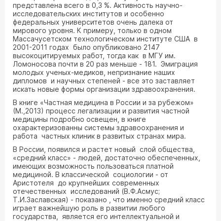
представлена всего в 0,3 %. Активность научно-
исследовательских институтов и особенно
федеральных университетов очень далека от
мирового уровня. К примеру, только в одном
Массачусетском технологическом институте США в
2001-2011 годах было опубликовано 2147
высокоцитируемых работ, тогда как в МГУ им.
Ломоносова почти в 20 раз меньше - 181. Эмиграция
молодых ученых-медиков, непризнание наших
дипломов и научных степеней - все это заставляет
искать новые формы организации здравоохранения.
В книге «Частная медицина в России и за рубежом»
(М.,2013) процесс легализации и развития частной
медицины подробно освещен, в книге
охарактеризованны системы здравоохранения и
работа частных клиник в развитых странах мира.
В России, появился и растет новый слой общества,
«средний класс» - людей, достаточно обеспеченных,
имеющих возможность пользоваться платной
медициной. В классической социологии - от
Аристотеля до крупнейших современных
отечественных исследований (В.Ф.Асмус;
Т.И.Заславская) - показано , что именно средний класс
играет важнейшую роль в развитии любого
государства, является его интеллектуальной и