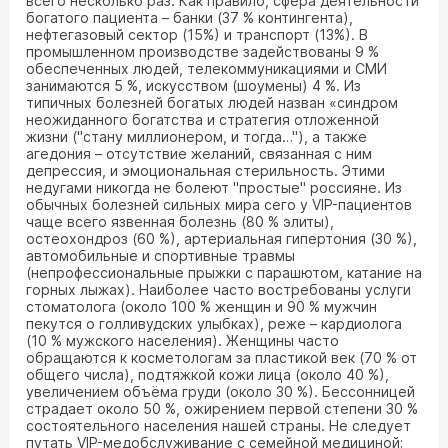
всего несколько раз. Как правило, сфера деятельности
богатого пациента – банки (37 % контингента),
нефтегазовый сектор (15%) и транспорт (13%). В
промышленном производстве задействованы 9 %
обеспеченных людей, телекоммуникациями и СМИ
занимаются 5 %, искусством (шоумены) 4 %. Из
типичных болезней богатых людей назван «синдром
неожиданного богатства и стратегия отложенной
жизни ("стану миллионером, и тогда…"), а также
агедония – отсутствие желаний, связанная с ним
депрессия, и эмоциональная стерильность. Этими
недугами никогда не болеют "простые" россияне. Из
обычных болезней сильных мира сего у VIP-пациентов
чаще всего язвенная болезнь (80 % элиты),
остеохондроз (60 %), артериальная гипертония (30 %),
автомобильные и спортивные травмы
(непрофессиональные прыжки с парашютом, катание на
горных лыжах). Наиболее часто востребованы услуги
стоматолога (около 100 % женщин и 90 % мужчин
пекутся о голливудских улыбках), реже – кардиолога
(10 % мужского населения). Женщины часто
обращаются к косметологам за пластикой век (70 % от
общего числа), подтяжкой кожи лица (около 40 %),
увеличением объёма груди (около 30 %). Бессонницей
страдает около 50 %, ожирением первой степени 30 %
состоятельного населения нашей страны. Не следует
путать VIP-медобслуживание с семейной медициной;