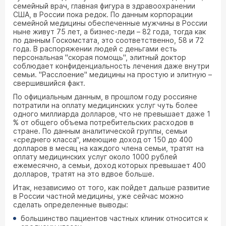
семейный врач, главная фигура в здравоохранении
США, в России пока редок. По данным корпорации
семейной медицины обеспеченные мужчины в России
ныне живут 75 лет, а бизнес-леди – 82 года, тогда как
по данным Госкомстата, это соответственно, 58 и 72
года. В распоряжении людей с деньгами есть
персональная "скорая помощь", элитный доктор
соблюдает конфиденциальность лечения даже внутри
семьи. "Расслоение" медицины на простую и элитную –
свершившийся факт.
По официальным данным, в прошлом году россияне
потратили на оплату медицинских услуг чуть более
одного миллиарда долларов, что не превышает даже 1
% от общего объема потребительских расходов в
стране. По данным аналитической группы, семьи
«среднего класса“, имеющие доход от 150 до 400
долларов в месяц на каждого члена семьи, тратят на
оплату медицинских услуг около 1000 рублей
ежемесячно, а семьи, доход которых превышает 400
долларов, тратят на это вдвое больше.
Итак, независимо от того, как пойдет дальше развитие
в России частной медицины, уже сейчас можно
сделать определенные выводы:
большинство пациентов частных клиник относится к