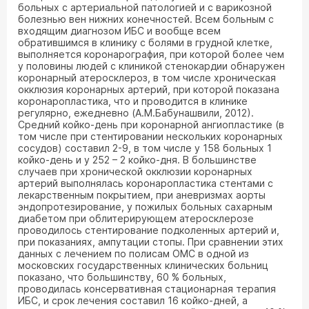
больных с артериальной патологией и с варикозной
болезнью вен нижних конечностей. Всем больным с
входящим диагнозом ИБС и вообще всем
обратившимся в клинику с болями в грудной клетке,
выполняется коронарография, при которой более чем
у половины людей с клиникой стенокардии обнаружен
коронарный атеросклероз, в том числе хроническая
окклюзия коронарных артерий, при которой показана
коронаропластика, что и проводится в клинике
регулярно, ежедневно (А.М.Бабунашвили, 2012).
Средний койко-день при коронарной ангиопластике (в
том числе при стентировании нескольких коронарных
сосудов) составил 2-9, в том числе у 158 больных 1
койко-день и у 252 – 2 койко-дня. В большинстве
случаев при хронической окклюзии коронарных
артерий выполнялась коронаропластика стентами с
лекарственным покрытием, при аневризмах аорты
эндопротезирование, у пожилых больных сахарным
диабетом при облитерирующем атеросклерозе
проводилось стентирование подколенных артерий и,
при показаниях, ампутации стопы. При сравнении этих
данных с лечением по полисам ОМС в одной из
московских государственных клинических больниц
показано, что большинству, 60 % больных,
проводилась консервативная стационарная терапия
ИБС, и срок лечения составил 16 койко-дней, а