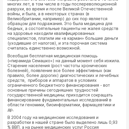
многих лет, в том числе в годы послереволюционной
разрухи, во время и после Великой Отечественной
войны, и была, а в некоторых странах (в
Великобритании, например) до сих пор является
образцом для подражания. Это была медицина для
бедных, а состоятельные пациенты не жалея средств
на здоровье находили квалифицированных
специалистов, платили им «в карман» большие деньги
(уходившие от налогов), и эта порочная система
считалась единственно возможной.
Всеобщая бесплатная медицинская помощь
(«пирамида Семашко») на данный момент себя изжила.
Старение населения (рост частоты хронических
болезней), появление все более эффективных (как
правило, более дорогих) диагностических и лечебных
средств, приборов и аппаратов в условиях
ограниченного бюджетного финансирования - вот
основные причины сегодняшних трудностей
государственной медицины; приходится сокращать
финансирование фундаментальных исследований в
области геномики, биоинформатики, фармацевтики и
др.
В 2004 году на медицинские исследования и
разработки в нашей стране было выделено лишь 0,93
% ВВП, а на рынке медицинских услуг Россия