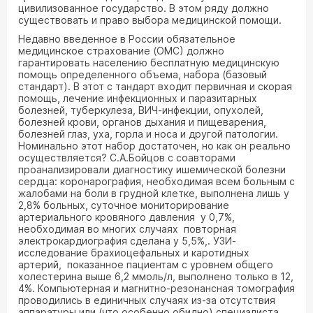
цивилизованное государство. В этом ряду должно
существовать и право выбора медицинской помощи.
Недавно введенное в России обязательное
медицинское страхование (ОМС) должно
гарантировать населению бесплатную медицинскую
помощь определенного объема, набора (базовый
стандарт). В этот с тандарт входит первичная и скорая
помощь, лечение инфекционных и паразитарных
болезней, туберкулеза, ВИЧ-инфекции, опухолей,
болезней крови, органов дыхания и пищеварения,
болезней глаз, уха, горла и носа и другой патологии.
Номинально этот набор достаточен, но как он реально
осуществляется? С.А.Бойцов с соавторами
проанализировали диагностику ишемической болезни
сердца: коронарография, необходимая всем больным с
жалобами на боли в грудной клетке, выполнена лишь у
2,8% больных, суточное мониторирование
артериального кровяного давления у 0,7%,
необходимая во многих случаях повторная
электрокардиография сделана у 5,5%,. УЗИ-
исследование брахиоцефальных и каротидных
артерий, показанное пациентам с уровнем общего
холестерина выше 6,2 ммоль/л, выполнено только в 12,
4%. Компьютерная и магнитно-резонансная томография
проводились в единичных случаях из-за отсутствия
аппаратуры или (что особенно обидно) специалиста.