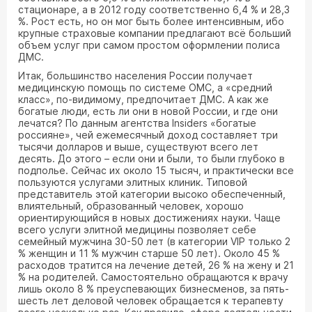
стационаре, а в 2012 году соответственно 6,4 % и 28,3
%. Рост есть, но он мог быть более интенсивным, ибо
крупные страховые компании предлагают всё больший
объем услуг при самом простом оформлении полиса
ДМС.
Итак, большинство населения России получает
медицинскую помощь по системе ОМС, а «средний
класс», по-видимому, предпочитает ДМС. А как же
богатые люди, есть ли они в новой России, и где они
лечатся? По данным агентства Insiders «богатые
россияне», чей ежемесячный доход составляет три
тысячи долларов и выше, существуют всего лет
десять. До этого – если они и были, то были глубоко в
подполье. Сейчас их около 15 тысяч, и практически все
пользуются услугами элитных клиник. Типовой
представитель этой категории высоко обеспеченный,
влиятельный, образованный человек, хорошо
ориентирующийся в новых достижениях науки. Чаще
всего услуги элитной медицины позволяет себе
семейный мужчина 30-50 лет (в категории VIP только 2
% женщин и 11 % мужчин старше 50 лет). Около 45 %
расходов тратится на лечение детей, 26 % на жену и 21
% на родителей. Самостоятельно обращаются к врачу
лишь около 8 % преуспевающих бизнесменов, за пять-
шесть лет деловой человек обращается к терапевту