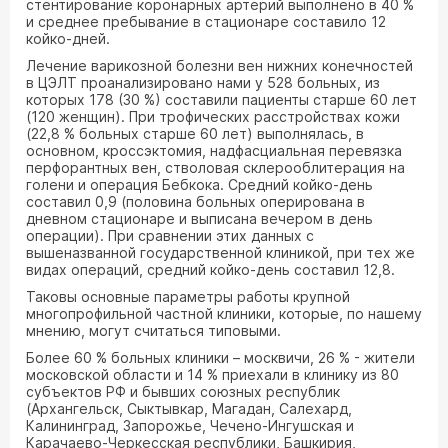
стентирование коронарных артерий выполнено в 40 %
и среднее пребывание в стационаре составило 12
койко-дней.
Лечение варикозной болезни вен нижних конечностей
в ЦЭЛТ проанализировано нами у 528 больных, из
которых 178 (30 %) составили пациенты старше 60 лет
(120 женщин). При трофических расстройствах кожи
(22,8 % больных старше 60 лет) выполнялась, в
основном, кроссэктомия, надфасциальная перевязка
перфорантных вен, стволовая склерооблитерация на
голени и операция Бебкока. Средний койко-день
составил 0,9 (половина больных оперирована в
дневном стационаре и выписана вечером в день
операции). При сравнении этих данных с
вышеназванной государственной клиникой, при тех же
видах операций, средний койко-день составил 12,8.
Таковы основные параметры работы крупной
многопрофильной частной клиники, которые, по нашему
мнению, могут считаться типовыми.
Более 60 % больных клиники – москвичи, 26 % - жители
московской области и 14 % приехали в клинику из 80
субъектов РФ и бывших союзных республик
(Архангельск, Сыктывкар, Магадан, Салехард,
Калининград, Запорожье, Чечено-Ингушская и
Карачаево-Черкесская республики, Башкирия,