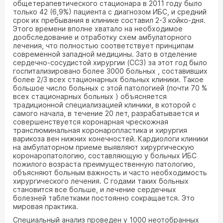
общетерапевтического стационара в 2011 году было
только 42 (6,9%) пациента с диагнозом ИБС, и средний
срок их пребывания в клинике составил 2-3 койко-дня.
Этого времени вполне хватало на необходимое
дообследование и отработку схем амбулаторного
лечения, что полностью соответствует принципам
современной западной медицины. Зато в отделение
сердечно-сосудистой хирургии (ССЗ) за этот год было
госпитализировано более 3000 больных , составивших
более 2/3 всех стационарных больных клиники. Такое
большое число больных с этой патологией (почти 70 %
всех стационарных больных ) объясняется
традиционной специализацией клиники, в которой с
самого начала, в течение 20 лет, разрабатывается и
совершенствуется коронарная чрескожная
транслюминальная коронаропластика и хирургия
варикоза вен нижних конечностей. Кардиологи клиники
на амбулаторном приеме выявляют хирургическую
коронаропатологию, составляющую у больных ИБС
пожилого возраста преимущественную патологию,
объясняют больным важность и часто необходимость
хирургического лечения. С годами таких больных
становится все больше, и лечение сердечных
болезней таблетками постоянно сокращается. Это
мировая практика.
Специальный анализ проведен у 1000 неотобранных