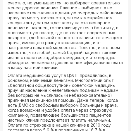
счастью, не уменьшается, но выбирает сравнительно
менее дорогое лечение. Главное – выбирает, а не
направляется сначала в длинную очередь к районному
врачу по месту жительства, затем к межрайонном
консультанту, затем ждет квоту на стационарное
лечение и, наконец, госпитализируется в больницу, в
многоместную палату, где не хватает современных
лекарств, где больной полностью зависит от лечащего
врача, имеющего разную квалификацию, и от
настроения палатной медсестры. Понятно, и это всем
известно, что любой, самый бедный пациент так или
иначе старается задобрить медиков, и это нередко
обходится не намного дешевле чем официальная плата
в кассу частной клиники.
Оплата медицинских услуг в ЦЭЛТ проводилась, в
основном, наличными деньгами. Многолетний опыт
«бесплатной общедоступной» советской медицины
приучил население к нелегальным подачкам медикам,
без которых не мыслилась (и небезосновательно)
приличная медицинская помощь. Даже теперь, когда
есть ДМС со свободным выбором больницы и врача,
когда возможна и удобна оплата через страховую
компанию, подавляющее большинство пациентов
частных клиник предпочитает платить наличными.
Оплата по страховке в нашей клинике в 2010 году
составила всего 5,9 % в поликлинике и 16,7 % в