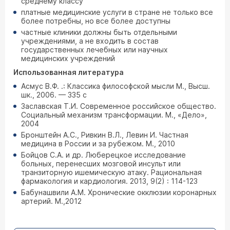
среднему классу
платные медицинские услуги в стране не только все
более потребны, но все более доступны
частные клиники должны быть отдельными
учреждениями, а не входить в состав
государственных лечебных или научных
медицинских учреждений
Использованная литература
Асмус В.Ф. .: Классика философской мысли М., Высш.
шк., 2006. — 335 с
Заславская Т.И. Современное российское общество.
Социальный механизм трансформации. М., «Дело»,
2004
Бронштейн А.С., Ривкин В.Л., Левин И. Частная
медицина в России и за рубежом. М., 2010
Бойцов С.А. и др. Люберецкое исследование
больных, перенесших мозговой инсульт или
транзиторную ишемическую атаку. Рациональная
фармакология и кардиология. 2013, 9(2) : 114-123
Бабунашвили А.М. Хронические окклюзии коронарных
артерий. М.,2012