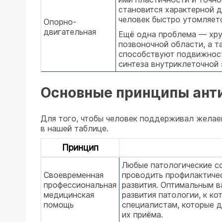
становится характерной д
человек быстро утомляетс
Опорно-
двигательная
Ещё одна проблема — хру
позвоночной области, а т
способствуют подвижност
синтеза внутриклеточной 
Основные принципы ант
Для того, чтобы человек поддерживал желае
в нашей таблице.
Принцип
Любые патологические с
Своевременная
проводить профилактиче
профессиональная
развития. Оптимальным в
медицинская
развития патологии, к к
помощь
специалистам, которые 
их приёма.