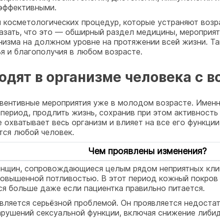
эффективными.
 косметологических процедур, которые устраняют возр
казать, что это — обширный раздел медицины, мероприя
низма на должном уровне на протяжении всей жизни. Т
я и благополучия в любом возрасте.
одят в организме человека с в
вентивные мероприятия уже в молодом возрасте. Именн
период, продлить жизнь, сохранив при этом активность 
 охватывает весь организм и влияет на все его функци
тся любой человек.
Чем проявлены изменения?
енщин, сопровождающиеся целым рядом неприятных клин
повышенной потливостью. В этот период кожный покров 
я больше даже если пациентка правильно питается.
вляется серьёзной проблемой. Он проявляется недоста
рушений сексуальной функции, включая снижение либид