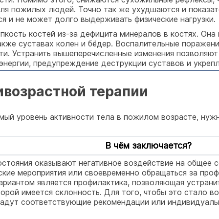
ля пожилых людей. Точно так же ухудшаются и показате
я и не может долго выдерживать физические нагрузки.
пкость костей из-за дефицита минералов в костях. Она
акже суставах колен и бёдер. Воспалительные поражени
и. Устранить вышеперечисленные изменения позволяют
энергии, предупреждение деструкции суставов и укрепл
ивозрастной терапии
мый уровень активности тела в пожилом возрасте, нуж
В чём заключается?
остояния оказывают негативное воздействие на общее 
ские мероприятия или своевременно обращаться за про
ариантом является профилактика, позволяющая устранить
оторой имеется склонность. Для того, чтобы это стало 
дадут соответствующие рекомендации или индивидуальн