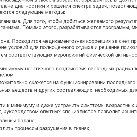
лане диагностики и решения спектра задач, позволяющ
меются следующие методы:
анизма. Для того, чтобы добиться желаемого результат
рганизма. Помимо этого, разрабатываются программы, м
она. Проводится медикаментозная коррекция за счёт пр
ние условий для полноценного отдыха и решение психо
ём соответствующих мероприятий физической активност
 минимуму негативного воздействия свободных радикало
целом;
ложительно скажется на функционировании последнего;
ьных веществ и других составляющих, необходимых дл
и к минимуму и даже устранить симптомы возрастных 
д руководством опытных специалистов позволит решить 
альный баланс;
длить процессы разрушения в тканях;