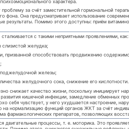
 психоэмоционального характера.
 проблему за счёт заместительной гормональной терапи
го фона. Она предусматривает использование современ
е результаты. Помимо этого доступны: приём витаминов
сталкивается с такими неприятными проявлениями, как:
 слизистой желудка;
и, призванной способствовать продвижению содержимо
;
и поджелудочной железы;
личества желудочного сока, снижение его кислотности.
зно снижает качество жизни, поскольку инициирует на
развития кишечной инфекции, замедление обменных про
лохо себя чувствует, у него ухудшается настроение, на
о на нормализацию функций органов ЖКТ за счёт инди
ёма фармакологических препаратов, позволяющих восст
я двигательные процессы, т. е. моторика. Это проявля
сти. Помимо этого, снижаются сухожильные рефлексы, ч