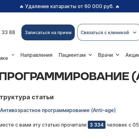
Удаление катаракты от 60 000 руб.
🔥
🔥
 33 88
Записаться на прием
Связаться с клиникой
вание (Anti–age)
Направления
Пациентам
Врачи
Акци
ике
ПРОГРАММИРОВАНИЕ (
труктура статьи
Антивозрастное программирование (Anti–age)
месте с вами эту статью прочитали
3 334
человек с 05