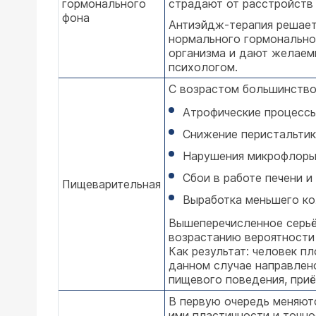
гормонального
страдают от расстройств
фона
Антиэйдж-терапия решает
нормального гормонально
организма и дают желаемы
психологом.
С возрастом большинство 
Атрофические процессы
Снижение перистальтик
Нарушения микрофлоры
Сбои в работе печени 
Пищеварительная
Выработка меньшего ко
Вышеперечисленное серьё
возрастанию вероятности 
Как результат: человек п
данном случае направлен
пищевого поведения, при
В первую очередь меняютс
ими пластичности и точно