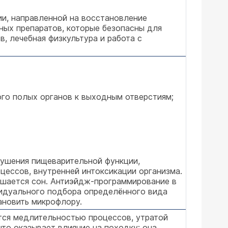
и, направленной на восстановление
ных препаратов, которые безопасны для
, лечебная физкультура и работа с
го полых органов к выходным отверстиям;
рушения пищеварительной функции,
цессов, внутренней интоксикации организма.
рушается сон. Антиэйдж-программирование в
видуального подбора определённого вида
ановить микрофлору.
ется медлительностью процессов, утратой
то оказывает влияние на походку: она