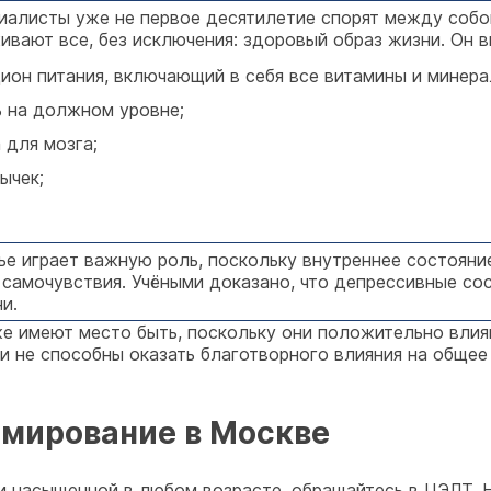
циалисты уже не первое десятилетие спорят между собо
ивают все, без исключения: здоровый образ жизни. Он 
ион питания, включающий в себя все витамины и минера
ь на должном уровне;
 для мозга;
ычек;
е играет важную роль, поскольку внутреннее состояни
самочувствия. Учёными доказано, что депрессивные со
и.
имеют место быть, поскольку они положительно влияю
они не способны оказать благотворного влияния на общее
ммирование в Москве
и насыщенной в любом возрасте, обращайтесь в ЦЭЛТ. 