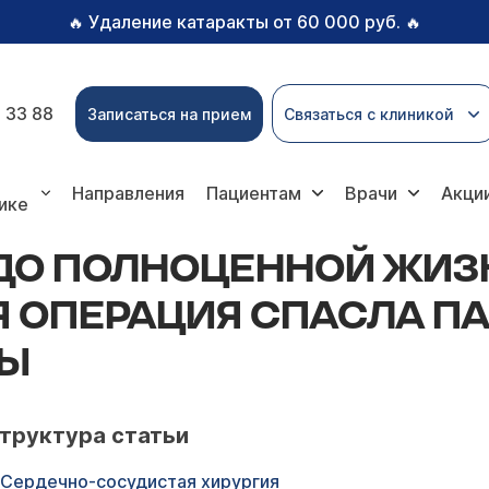
Удаление катаракты от 60 000 руб.
🔥
🔥
 33 88
Записаться на прием
Связаться с клиникой
нной жизни: как миниинвазивная операция спасла пацие
Направления
Пациентам
Врачи
Акци
ике
 ДО ПОЛНОЦЕННОЙ ЖИЗН
ОПЕРАЦИЯ СПАСЛА ПА
ТЫ
труктура статьи
Сердечно-сосудистая хирургия