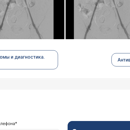
омы и диагностика.
Анти
елефона*