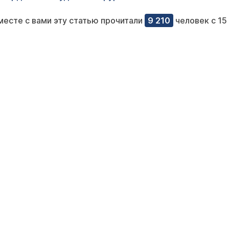
месте с вами эту статью прочитали
9 210
человек с 15