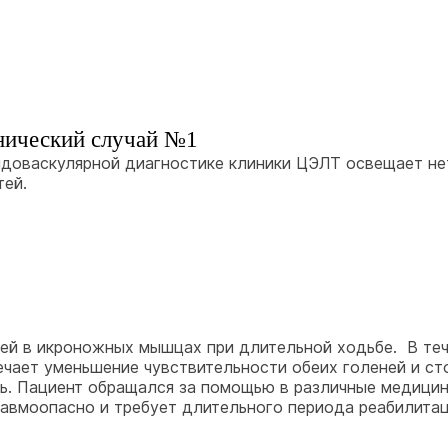
нический случай №1
ндоваскулярной диагностике клиники ЦЭЛТ освещает нет
тей.
лей в икроножных мышцах при длительной ходьбе. В те
чает уменьшение чувствительности обеих голеней и сто
ать. Пациент обращался за помощью в различные медици
равмоопасно и требует длительного периода реабилита