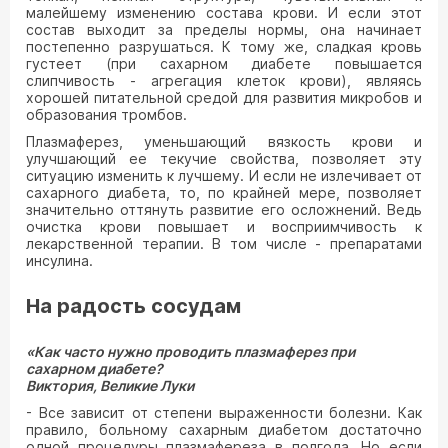
малейшему изменению состава крови. И если этот
состав выходит за пределы нормы, она начинает
постепенно разрушаться. К тому же, сладкая кровь
густеет (при сахарном диабете повышается
слипчивость - агрегация клеток крови), являясь
хорошей питательной средой для развития микробов и
образования тромбов.
Плазмаферез, уменьшающий вязкость крови и
улучшающий ее текучие свойства, позволяет эту
ситуацию изменить к лучшему. И если не излечивает от
сахарного диабета, то, по крайней мере, позволяет
значительно оттянуть развитие его осложнений. Ведь
очистка крови повышает и восприимчивость к
лекарственной терапии. В том числе - препаратами
инсулина.
На радость сосудам
«Как часто нужно проводить плазм
а
ферез при
сахарном диабете?
Виктория, Великие Луки
- Все зависит от степени выраженности болезни. Как
правило, больному сахарным диабетом достаточно
одной процедуры плазмафереза в полгода. Но если