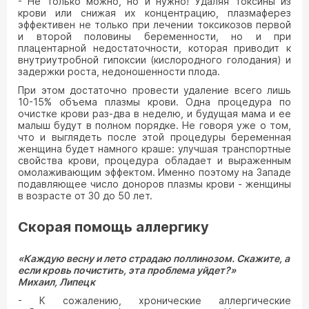
- Не только можно, но и нужно! Удаляя токсины из
крови или снижая их концентрацию, плазмаферез
эффективен не только при лечении токсикозов первой
и второй половины беременности, но и при
плацентарной недостаточности, которая приводит к
внутриутробной гипоксии (кислородного голодания) и
задержки роста, недоношенности плода.
При этом достаточно провести удаление всего лишь
10-15% объема плазмы крови. Одна процедура по
очистке крови раз-два в неделю, и будущая мама и ее
малыш будут в полном порядке. Не говоря уже о том,
что и выглядеть после этой процедуры беременная
женщина будет намного краше: улучшая транспортные
свойства крови, процедура обладает и выраженным
омолаживающим эффектом. Именно поэтому на Западе
подавляющее число доноров плазмы крови - женщины
в возрасте от 30 до 50 лет.
Скорая помощь аллергику
«Каждую весну и лето страдаю поллинозом. Скажите, а
если кровь почистить, эта проблема уйдет?»
Михаил, Липецк
- К сожалению, хронические аллергические