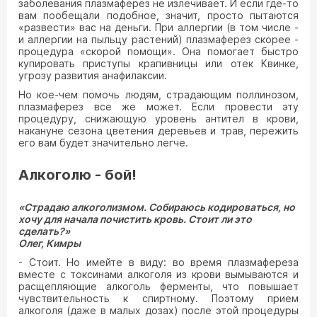
заболевания плазмаферез не излечивает. И если где-то
вам пообещали подобное, значит, просто пытаются
«развести» вас на деньги. При аллергии (в том числе -
и аллергии на пыльцу растений) плазмаферез скорее -
процедура «скорой помощи». Она помогает быстро
купировать приступы крапивницы или отек Квинке,
угрозу развития анафилаксии.
Но кое-чем помочь людям, страдающим поллинозом,
плазмаферез все же может. Если провести эту
процедуру, снижающую уровень антител в крови,
накануне сезона цветения деревьев и трав, пережить
его вам будет значительно легче.
Алкоголю - бой!
«Страдаю алкоголизмом. Собираюсь кодироваться, но
хочу для начала почистить кровь. Стоит ли это
сделать?»
Олег, Кимры
- Стоит. Но имейте в виду: во время плазмафереза
вместе с токсинами алкоголя из крови вымываются и
расщепляющие алкоголь ферменты, что повышает
чувствительность к спиртному. Поэтому прием
алкоголя (даже в малых дозах) после этой процедуры