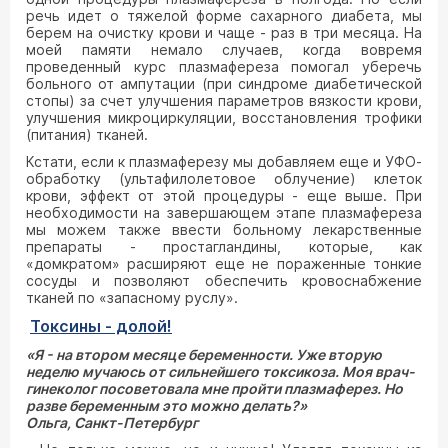
речь идет о тяжелой форме сахарного диабета, мы
берем на очистку крови и чаще - раз в три месяца. На
моей памяти немало случаев, когда вовремя
проведенный курс плазмафереза помогал уберечь
больного от ампутации (при синдроме диабетической
стопы) за счет улучшения параметров вязкости крови,
улучшения микроциркуляции, восстановления трофики
(питания) тканей.
Кстати, если к плазмаферезу мы добавляем еще и УФО-
обработку (ультафилолетовое облучение) клеток
крови, эффект от этой процедуры - еще выше. При
необходимости на завершающем этапе плазмафереза
мы можем также ввести больному лекарственные
препараты - простагландины, которые, как
«домкратом» расширяют еще не пораженные тонкие
сосуды и позволяют обеспечить кровоснабжение
тканей по «запасному руслу».
Токсины - долой!
«Я - на втором месяце беременности. Уже вторую
неделю мучаюсь от сильнейшего токсикоза. Моя врач-
гинеколог посоветовала мне пройти плазм
а
ферез. Но
разве беременным это можно делать?»
Ольга, Санкт-Петербург