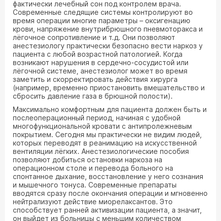
фактически лечебный сон под контролем врача.
Современные следящие системы контролируют во
время операции многие параметры – оксигенацию
крови, напряжение внутрибрюшного пневмоторакса и
лёгочное сопротивление и т.д. Они позволяют
анестезиологу практически безопасно вести наркоз у
пациента с любой возрастной патологией. Когда
возникают нарушения в сердечно-сосудистой или
лёгочной системе, анестезиолог может во время
заметить и скорректировать действия хирурга
(например, временно приостановить вмешательство и
сбросить давление газа в брюшной полости).
Максимально комфортным для пациента должен быть и
послеоперационный период, начиная с удобной
многофункциональной кровати с антипролежневым
покрытием. Сегодня мы практически не видим людей,
которых переводят в реанимацию на искусственной
вентиляции лёгких. Анестезиологические пособия
позволяют добиться остановки наркоза на
операционном столе и перевода больного на
спонтанное дыхание, восстановление у него сознания
и мышечного тонуса. Современные препараты
вводятся сразу после окончания операции и мгновенно
нейтрализуют действие миорелаксантов. Это
способствует ранней активизации пациента, а значит,
он выйдет из больницы с меньшим количеством