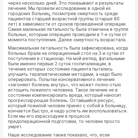
через несколько дней. Это показывают и результаты
лечения. Мы провели исследование в одной из
городских больниц, посмотрев смертность среди
пациентов старшей возрастной группы (старше 80
лет) в зависимости от сроков проведённой операции.
Самая маленькая летальность была отмечена в группе
больных, которым операцию проводили в 1-е сутки от
момента поступления. Далее смертность возрастала.
Максимальная летальность была зафиксирована, когда
больных брали на операционный стол на 3-и сутки от
поступления в стационар. На мой взгляд, фатальными
были именно первые 2 суток госпитализации, в
течение которых состояние пациента пытались
улучшить терапевтическими методами, а надо было
оперировать. Попытки консервативного лечения
«загоняют болезнь внутрь», что может полно-стью
истощить пожилого человека. Такое лечение не в
состоянии компенсировать вреда, который наносит
прогрессирующая болезнь. Оставшийся ресурс,
который пожилой человек принёс с собой в больницу,
кончается быстро, и надо успеть им воспользоваться.
Если мы его израсходуем в процессе
предоперационной подготовки, то человек просто
умрёт.
Наше исследование также показало, что, если