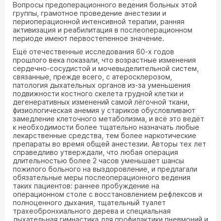
Вопросы предоперационного ведения больных этой
группы, грамотное проведение анестезии и
периоперационной интенсивной терапии, ранняя
активизация и реабилитация в послеоперационном
периоде имеют первостепенное значение.
Ещё отечественные исследования 60-х годов
прошлого века показали, что возрастные изменения
сердечно-сосудистой и мочевыделительной систем,
связанные, прежде всего, с атеросклерозом,
патология дыхательных органов из-за уменьшения
подвижности костного скелета грудной клетки и
дегенеративных изменений самой лёгочной ткани,
физиологическая анемия у стариков обусловливают
замедление клеточного метаболизма, и всё это ведёт
к необходимости более тщательно назначать любые
лекарственные средства, тем более наркотические
препараты во время общей анестезии. Авторы тех лет
справедливо утверждали, что любая операция
длительностью более 2 часов уменьшает шансы
пожилого больного на выздоровление, и предлагали
обязательные меры послеоперационного ведения
таких пациентов: раннее пробуждение на
операционном столе с восстановлением рефлексов и
полноценного дыхания, тщательный туалет
трахеобронхиального дерева и специальная
дыхательная гимнастика для профилактики пневмоний и