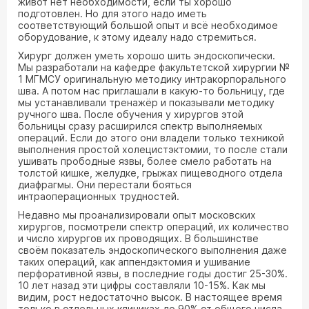
живот нет необходимости, если ты хорошо
подготовлен. Но для этого надо иметь
соответствующий большой опыт и всё необходимое
оборудование, к этому идеалу надо стремиться.
Хирург должен уметь хорошо шить эндоскопически.
Мы разработали на кафедре факультетской хирургии №
1 МГМСУ оригинальную методику интракорпорального
шва. А потом нас приглашали в какую-то больницу, где
мы устанавливали тренажёр и показывали методику
ручного шва. После обучения у хирургов этой
больницы сразу расширился спектр выполняемых
операций. Если до этого они владели только техникой
выполнения простой холецистэктомии, то после стали
ушивать прободные язвы, более смело работать на
толстой кишке, желудке, грыжах пищеводного отдела
диафрагмы. Они перестали бояться
интраоперационных трудностей.
Недавно мы проанализировали опыт московских
хирургов, посмотрели спектр операций, их количество
и число хирургов их проводящих. В большинстве
своём показатель эндоскопического выполнения даже
таких операций, как аппендэктомия и ушивание
перфоративной язвы, в последние годы достиг 25-30%.
10 лет назад эти цифры составляли 10-15%. Как мы
видим, рост недостаточно высок. В настоящее время
только в отдельных клиниках до 90% от общего числа