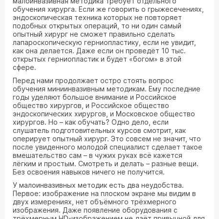
малоинвазивная методика требует отдельного
обучения хирурга. Если же говорить о грыжесечениях,
эндоскопическая техника которых не повторяет
подобных открытых операций, то ни один самый
опытный хирург не сможет правильно сделать
лапароскопическую герниопластику, если не увидит,
как она делается. Даже если он проведёт 10 тыс.
открытых герниопластик и будет «богом» в этой
сфере.
Перед нами продолжает остро стоять вопрос
обучения миниинвазивным методикам. Ему последние
годы уделяют большое внимание и Российское
общество хирургов, и Российское общество
эндоскопических хирургов, и Московское общество
хирургов. Но – как обучать? Одно дело, если
слушатель подготовительных курсов смотрит, как
оперирует опытный хирург. Это совсем не значит, что
после увиденного молодой специалист сделает такое
вмешательство сам – в чужих руках всё кажется
лёгким и простым. Смотреть и делать – разные вещи.
Без освоения навыков ничего не получится.
У малоинвазивных методик есть два неудобства.
Первое: изображение на плоском экране мы видим в
двух измерениях, нет объёмного трёхмерного
изображения. Даже появление оборудования с
трёхмерным HD-изображением не даёт привычной для