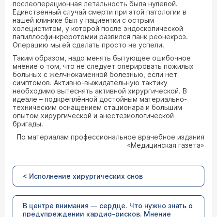
послеоперационная летальность была нулевой.
Единственный случай смерти при этой патологии в
нашей клинике был у пациентки с острым
холециститом, у которой после эндоскопической
папиллосфинкреротомии развился панк реонекроз.
Операцию мы ей сделать просто не успели.
Таким образом, надо менять бытующее ошибочное
мнение о том, что не следует оперировать пожилых
больных с желчнокаменной болезнью, если нет
симптомов. Активно-выжидательную тактику
необходимо вытеснять активной хирургической. В
идеале – подкреплённой достойным материально-
техническим оснащением стационара и большим
опытом хирургической и анестезиологической
бригады.
По материалам профессиональное врачебное издания
«Медицинская газета»
< Исполнение хирургических снов
В центре внимания — сердце. Что нужно знать о
предупреждении кардио-рисков. Мнение