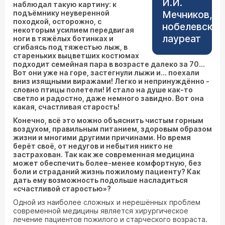
И.И.
наблюдал такую картину: к
подъёмнику неуверенной
Мечников,
походкой, осторожно, с
нобелевский
некоторым усилием передвигая
лауреат
ноги в тяжёлых ботинках и
сгибаясь под тяжестью лыж, в
стареньких выцветших костюмах
подходит семейная пара в возрасте далеко за 70…
Вот они уже на горе, застегнули лыжи и… поехали
вниз изящными виражами! Легко и непринуждённо -
словно птицы полетели! И стало на душе как-то
светло и радостно, даже немного завидно. Вот она
какая, счастливая старость!
Конечно, всё это можно объяснить чистым горным
воздухом, правильным питанием, здоровым образом
жизни и многими другими причинами. Но время
берёт своё, от недугов и небытия никто не
застрахован. Так как же современная медицина
может обеспечить более-менее комфортную, без
боли и страданий жизнь пожилому пациенту? Как
дать ему возможность подольше насладиться
«счастливой старостью»?
Одной из наиболее сложных и нерешённых проблем
современной медицины является хирургическое
лечение пациентов пожилого и старческого возраста.