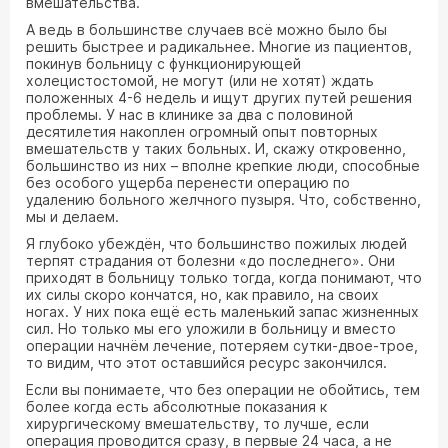
вмешательства.
А ведь в большинстве случаев всё можно было бы
решить быстрее и радикальнее. Многие из пациентов,
покинув больницу с функционирующей
холецистостомой, не могут (или не хотят) ждать
положенных 4-6 недель и ищут других путей решения
проблемы. У нас в клинике за два с половиной
десятилетия накоплен огромный опыт повторных
вмешательств у таких больных. И, скажу откровенно,
большинство из них – вполне крепкие люди, способные
без особого ущерба перенести операцию по
удалению больного желчного пузыря. Что, собственно,
мы и делаем.
Я глубоко убеждён, что большинство пожилых людей
терпят страдания от болезни «до последнего». Они
приходят в больницу только тогда, когда понимают, что
их силы скоро кончатся, но, как правило, на своих
ногах. У них пока ещё есть маленький запас жизненных
сил. Но только мы его уложили в больницу и вместо
операции начнём лечение, потеряем сутки-двое-трое,
то видим, что этот оставшийся ресурс закончился.
Если вы понимаете, что без операции не обойтись, тем
более когда есть абсолютные показания к
хирургическому вмешательству, то лучше, если
операция проводится сразу, в первые 24 часа, а не