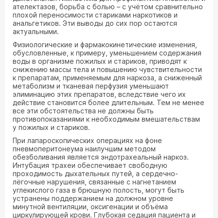
ателектазов, борьба с болью – с учётом сравнительно
плохой переносимости стариками наркотиков и
анальгетиков. Эти выводы до сих пор остаются
актуальными.
Физиологические и фармакокинетические изменения,
обусловленные, к примеру, уменьшением содержания
воды в организме пожилых и стариков, приводят к
снижению массы тела и повышению чувствительности
к препаратам, применяемым для наркоза, а сниженный
метаболизм и тканевая перфузия уменьшают
элиминацию этих препаратов, вследствие чего их
действие становится более длительным. Тем не менее
все эти обстоятельства не должны быть
противопоказаниями к необходимым вмешательствам
у пожилых и стариков.
При лапароскопических операциях на фоне
пневмоперитонеума наилучшим методом
обезболивания является эндотрахеальный наркоз.
Интубация трахеи обеспечивает свободную
проходимость дыхательных путей, а сердечно-
лёгочные нарушения, связанные с нагнетанием
углекислого газа в брюшную полость, могут быть
устранены поддержанием на должном уровне
минутной вентиляции, оксигенации и объёма
циркулирующей крови. Глубокая седация пациента и