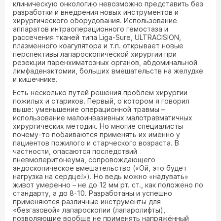
клиническую онкологию невозможно представить без
разработки и внедрения новых инструментов и
хирургического оборудования. Использование
аппаратов интраоперационного гемостаза и
рассечения тканей типа Liga-Sure, ULTRACISION,
плазменного коагулятора и т.п. открывает новые
перспективы лапароскопической хирургии при
резекции паренхиматозных органов, абдоминальной
лимфаденэктомии, больших вмешательств на желудке
и кишечнике.
Есть несколько путей решения проблем хирургии
пожилых и стариков. Первый, о котором я говорил
выше: уменьшение операционной травмы –
использование малоинвазивных малотравматичных
хирургических методик. Но многие специалисты
почему-то побаиваются применять их именно у
пациентов пожилого и старческого возраста. В
частности, опасаются последствий
пневмоперитонеума, сопровождающего
эндоскопическое вмешательство («Ой, это будет
нагрузка на сердце!»). Но ведь можно «надувать»
живот умеренно – не до 12 мм рт. ст., как положено по
стандарту, а до 8-10. Разработаны и успешно
применяются различные инструменты для
«безгазовой» лапароскопии (лапаролифты),
позволяющие вообще не применять напряжённый