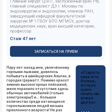
Главный хирург ЦЭЛТ, заслуженный врач РФ,
главный специалист ДЗ г. Москвы по
эндохирургии и эндоскопии, членкор РАН,
заведующий кафедрой факультетской
хирургии № 1 ГБОУ БПО МГМСУ, доктор
медицинских наук, врач высшей категории,
профессор
Стаж 47 лет
ЗАПИСАТЬСЯ НА ПРИЕМ
Пару лет назад мне, увлечённому
горными лыжами, довелось
«Старость
побывать в швейцарских Альпах, в
наша есть
городке Церматт. Помимо красот
болезнь,
зимних высокогорных пейзажей,
которую
меня поразило отсутствие здесь
нужно
обычных автомобилей (только
лечить как
электрокары!) и… большое
всякую
количество среди катающихся
другую»
горнолыжников людей весьма
преклонного возраста! Не раз