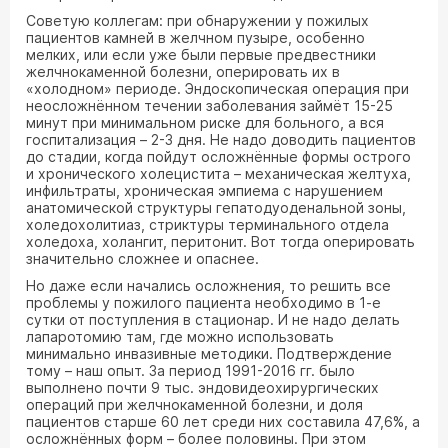
Советую коллегам: при обнаружении у пожилых
пациентов камней в желчном пузыре, особенно
мелких, или если уже были первые предвестники
желчнокаменной болезни, оперировать их в
«холодном» периоде. Эндоскопическая операция при
неосложнённом течении заболевания займёт 15-25
минут при минимальном риске для больного, а вся
госпитализация – 2-3 дня. Не надо доводить пациентов
до стадии, когда пойдут осложнённые формы острого
и хронического холецистита – механическая желтуха,
инфильтраты, хроническая эмпиема с нарушением
анатомической структуры гепатодуоденальной зоны,
холедохолитиаз, стриктуры терминального отдела
холедоха, холангит, перитонит. Вот тогда оперировать
значительно сложнее и опаснее.
Но даже если начались осложнения, то решить все
проблемы у пожилого пациента необходимо в 1-е
сутки от поступления в стационар. И не надо делать
лапаротомию там, где можно использовать
минимально инвазивные методики. Подтверждение
тому – наш опыт. За период 1991-2016 гг. было
выполнено почти 9 тыс. эндовидеохирургических
операций при желчнокаменной болезни, и доля
пациентов старше 60 лет среди них составила 47,6%, а
осложнённых форм – более половины. При этом