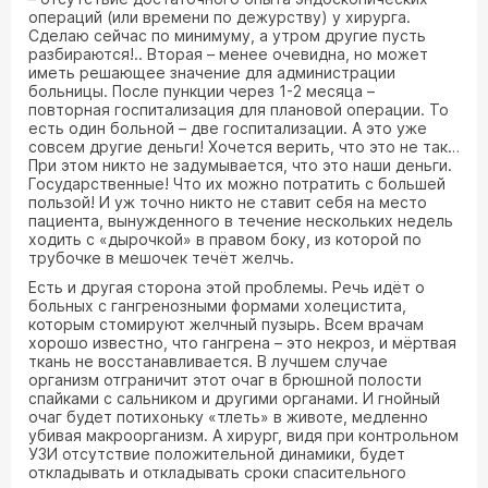
операций (или времени по дежурству) у хирурга.
Сделаю сейчас по минимуму, а утром другие пусть
разбираются!.. Вторая – менее очевидна, но может
иметь решающее значение для администрации
больницы. После пункции через 1-2 месяца –
повторная госпитализация для плановой операции. То
есть один больной – две госпитализации. А это уже
совсем другие деньги! Хочется верить, что это не так…
При этом никто не задумывается, что это наши деньги.
Государственные! Что их можно потратить с большей
пользой! И уж точно никто не ставит себя на место
пациента, вынужденного в течение нескольких недель
ходить с «дырочкой» в правом боку, из которой по
трубочке в мешочек течёт желчь.
Есть и другая сторона этой проблемы. Речь идёт о
больных с гангренозными формами холецистита,
которым стомируют желчный пузырь. Всем врачам
хорошо известно, что гангрена – это некроз, и мёртвая
ткань не восстанавливается. В лучшем случае
организм отграничит этот очаг в брюшной полости
спайками с сальником и другими органами. И гнойный
очаг будет потихоньку «тлеть» в животе, медленно
убивая макроорганизм. А хирург, видя при контрольном
УЗИ отсутствие положительной динамики, будет
откладывать и откладывать сроки спасительного