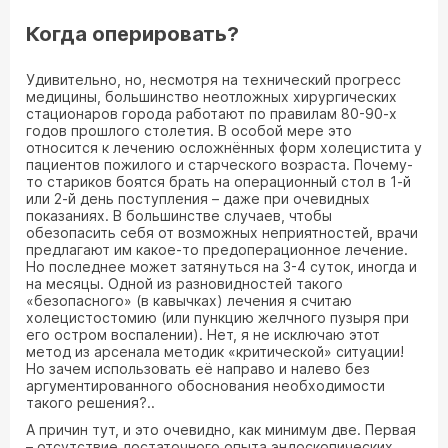
Когда оперировать?
Удивительно, но, несмотря на технический прогресс
медицины, большинство неотложных хирургических
стационаров города работают по правилам 80-90-х
годов прошлого столетия. В особой мере это
относится к лечению осложнённых форм холецистита у
пациентов пожилого и старческого возраста. Почему-
то стариков боятся брать на операционный стол в 1-й
или 2-й день поступления – даже при очевидных
показаниях. В большинстве случаев, чтобы
обезопасить себя от возможных неприятностей, врачи
предлагают им какое-то предоперационное лечение.
Но последнее может затянуться на 3-4 суток, иногда и
на месяцы. Одной из разновидностей такого
«безопасного» (в кавычках) лечения я считаю
холецистостомию (или пункцию желчного пузыря при
его остром воспалении). Нет, я не исключаю этот
метод из арсенала методик «критической» ситуации!
Но зачем использовать её направо и налево без
аргументированного обоснования необходимости
такого решения?..
А причин тут, и это очевидно, как минимум две. Первая
– отсутствие достаточного опыта эндоскопических