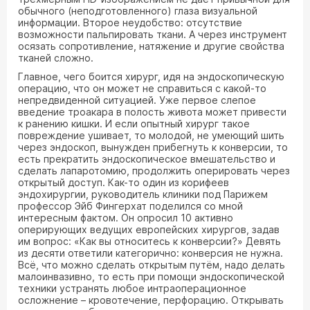
обычного (неподготовленного) глаза визуальной
информации. Второе неудобство: отсутствие
возможности пальпировать ткани. А через инструмент
осязать сопротивление, натяжение и другие свойства
тканей сложно.
Главное, чего боится хирург, идя на эндоскопическую
операцию, что он может не справиться с какой-то
непредвиденной ситуацией. Уже первое слепое
введение троакара в полость живота может привести
к ранению кишки. И если опытный хирург такое
повреждение ушивает, то молодой, не умеющий шить
через эндоскоп, вынужден прибегнуть к конверсии, то
есть прекратить эндоскопическое вмешательство и
сделать лапаротомию, продолжить оперировать через
открытый доступ. Как-то один из корифеев
эндохирургии, руководитель клиники под Парижем
профессор Эйб Фингерхат поделился со мной
интересным фактом. Он опросил 10 активно
оперирующих ведущих европейских хирургов, задав
им вопрос: «Как вы относитесь к конверсии?» Девять
из десяти ответили категорично: конверсия не нужна.
Всё, что можно сделать открытым путём, надо делать
малоинвазивно, то есть при помощи эндоскопической
техники устранять любое интраоперационное
осложнение – кровотечение, перфорацию. Открывать