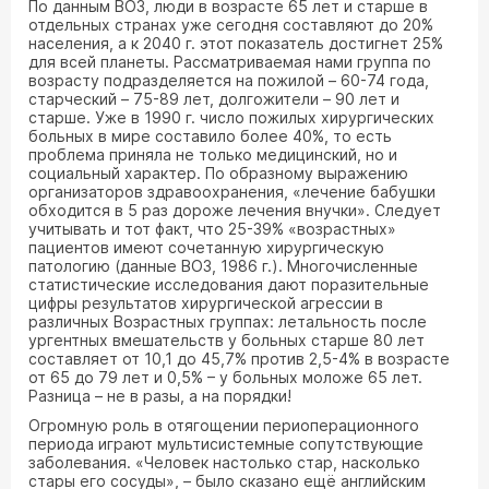
По данным ВОЗ, люди в возрасте 65 лет и старше в
отдельных странах уже сегодня составляют до 20%
населения, а к 2040 г. этот показатель достигнет 25%
для всей планеты. Рассматриваемая нами группа по
возрасту подразделяется на пожилой – 60-74 года,
старческий – 75-89 лет, долгожители – 90 лет и
старше. Уже в 1990 г. число пожилых хирургических
больных в мире составило более 40%, то есть
проблема приняла не только медицинский, но и
социальный характер. По образному выражению
организаторов здравоохранения, «лечение бабушки
обходится в 5 раз дороже лечения внучки». Следует
учитывать и тот факт, что 25-39% «возрастных»
пациентов имеют сочетанную хирургическую
патологию (данные ВОЗ, 1986 г.). Многочисленные
статистические исследования дают поразительные
цифры результатов хирургической агрессии в
различных Возрастных группах: летальность после
ургентных вмешательств у больных старше 80 лет
составляет от 10,1 до 45,7% против 2,5-4% в возрасте
от 65 до 79 лет и 0,5% – у больных моложе 65 лет.
Разница – не в разы, а на порядки!
Огромную роль в отягощении периоперационного
периода играют мультисистемные сопутствующие
заболевания. «Человек настолько стар, насколько
стары его сосуды», – было сказано ещё английским