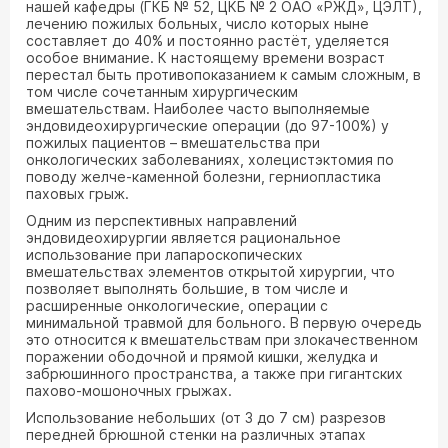
нашей кафедры (ГКБ № 52, ЦКБ № 2 ОАО «РЖД», ЦЭЛТ),
лечению пожилых больных, число которых ныне
составляет до 40% и постоянно растёт, уделяется
особое внимание. К настоящему времени возраст
перестал быть противопоказанием к самым сложным, в
том числе сочетанным хирургическим
вмешательствам. Наиболее часто выполняемые
эндовидеохирургические операции (до 97-100%) у
пожилых пациентов – вмешательства при
онкологических заболеваниях, холецистэктомия по
поводу желче-каменной болезни, герниопластика
паховых грыж.
Одним из перспективных направлений
эндовидеохирургии является рациональное
использование при лапароскопических
вмешательствах элементов открытой хирургии, что
позволяет выполнять большие, в том числе и
расширенные онкологические, операции с
минимальной травмой для больного. В первую очередь
это относится к вмешательствам при злокачественном
поражении ободочной и прямой кишки, желудка и
забрюшинного пространства, а также при гигантских
пахово-мошоночных грыжах.
Использование небольших (от 3 до 7 см) разрезов
передней брюшной стенки на различных этапах