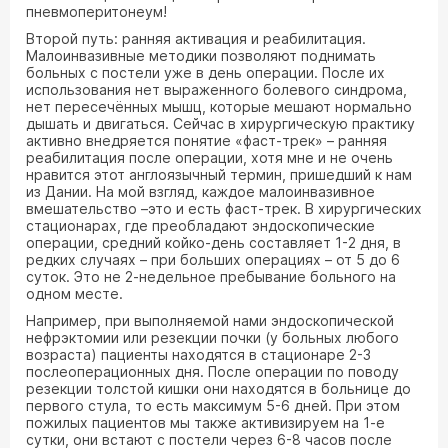
пневмоперитонеум!
Второй путь: ранняя активация и реабилитация.
Малоинвазивные методики позволяют поднимать
больных с постели уже в день операции. После их
использования нет выраженного болевого синдрома,
нет пересечённых мышц, которые мешают нормально
дышать и двигаться. Сейчас в хирургическую практику
активно внедряется понятие «фаст-трек» – ранняя
реабилитация после операции, хотя мне и не очень
нравится этот англоязычный термин, пришедший к нам
из Дании. На мой взгляд, каждое малоинвазивное
вмешательство –это и есть фаст-трек. В хирургических
стационарах, где преобладают эндоскопические
операции, средний койко-день составляет 1-2 дня, в
редких случаях – при больших операциях – от 5 до 6
суток. Это не 2-недельное пребывание больного на
одном месте.
Например, при выполняемой нами эндоскопической
нефрэктомии или резекции почки (у больных любого
возраста) пациенты находятся в стационаре 2-3
послеоперационных дня. После операции по поводу
резекции толстой кишки они находятся в больнице до
первого стула, то есть максимум 5-6 дней. При этом
пожилых пациентов мы также активизируем на 1-е
сутки, они встают с постели через 6-8 часов после