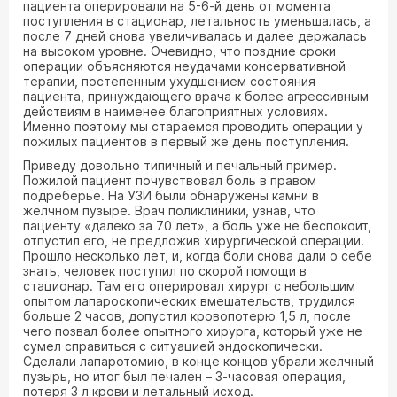
пациента оперировали на 5-6-й день от момента
поступления в стационар, летальность уменьшалась, а
после 7 дней снова увеличивалась и далее держалась
на высоком уровне. Очевидно, что поздние сроки
операции объясняются неудачами консервативной
терапии, постепенным ухудшением состояния
пациента, принуждающего врача к более агрессивным
действиям в наименее благоприятных условиях.
Именно поэтому мы стараемся проводить операции у
пожилых пациентов в первый же день поступления.
Приведу довольно типичный и печальный пример.
Пожилой пациент почувствовал боль в правом
подреберье. На УЗИ были обнаружены камни в
желчном пузыре. Врач поликлиники, узнав, что
пациенту «далеко за 70 лет», а боль уже не беспокоит,
отпустил его, не предложив хирургической операции.
Прошло несколько лет, и, когда боли снова дали о себе
знать, человек поступил по скорой помощи в
стационар. Там его оперировал хирург с небольшим
опытом лапароскопических вмешательств, трудился
больше 2 часов, допустил кровопотерю 1,5 л, после
чего позвал более опытного хирурга, который уже не
сумел справиться с ситуацией эндоскопически.
Сделали лапаротомию, в конце концов убрали желчный
пузырь, но итог был печален – 3-часовая операция,
потеря 3 л крови и летальный исход.