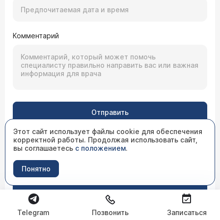
Комментарий
Отправить
Этот сайт использует файлы cookie для обеспечения
Нажимая на кнопку “Отправить”, вы выражаете свое
согласие с
корректной работы. Продолжая использовать сайт,
условиями обработки персональных данных
вы соглашаетесь
с положением
.
Запишитесь к интересующему вас
Понятно
специалисту
Выбрать специалиста
Telegram
Позвонить
Записаться