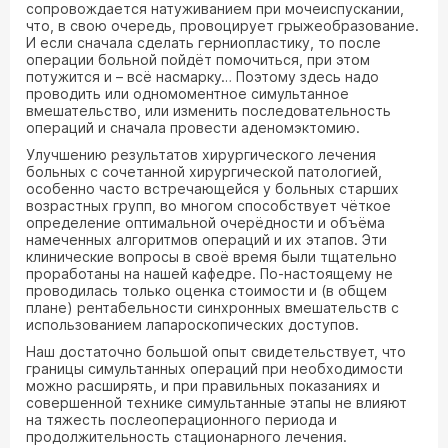
сопровождается натуживанием при мочеиспускании,
что, в свою очередь, провоцирует грыжеобразование.
И если сначала сделать герниопластику, то после
операции больной пойдёт помочиться, при этом
потужится и – всё насмарку… Поэтому здесь надо
проводить или одномоментное симультанное
вмешательство, или изменить последовательность
операций и сначала провести аденомэктомию.
Улучшению результатов хирургического лечения
больных с сочетанной хирургической патологией,
особенно часто встречающейся у больных старших
возрастных групп, во многом способствует чёткое
определение оптимальной очерёдности и объёма
намеченных алгоритмов операций и их этапов. Эти
клинические вопросы в своё время были тщательно
проработаны на нашей кафедре. По-настоящему не
проводилась только оценка стоимости и (в общем
плане) рентабельности синхронных вмешательств с
использованием лапароскопических доступов.
Наш достаточно большой опыт свидетельствует, что
границы симультанных операций при необходимости
можно расширять, и при правильных показаниях и
совершенной технике симультанные этапы не влияют
на тяжесть послеоперационного периода и
продолжительность стационарного лечения.