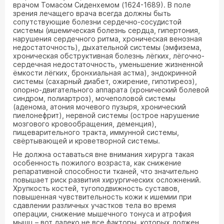
врачом Томасом Сиденхемом (1624-1689). В поле
зрения лечащего врача всегда должны быть
сопутствующие болезни сердечно-сосудистой
системы (ишемическая болезнь сердца, гипертония,
нарушения сердечного ритма, хроническая венозная
недостаточность), дыхательной системы (эмфизема,
хроническая обструктивная болезнь лёгких, лёгочно-
сердечная недостаточность, уменьшение жизненной
ёмкости лёгких, бронхиальная астма), эндокринной
системы (сахарный диабет, ожирение, гипотиреоз),
опорно-двигательного аппарата (хронический болевой
синдром, полиартроз), мочеполовой системы
(аденома, атония мочевого пузыря, хронический
пиелонефрит), нервной системы (острое нарушение
мозгового кровообращения, деменция),
пищеварительного тракта, иммунной системы,
свёртывающей и кроветворной системы.
Не должна оставаться вне внимания хирурга такая
особенность пожилого возраста, как снижение
репаративной способности тканей, что значительно
повышает риск развития хирургических осложнений.
Хрупкость костей, тугоподвижность суставов,
повышенная чувствительность кожи к ишемии при
сдавлении различных участков тела во время
операции, снижение мышечного тонуса и атрофия
мышц – вот далеко не все факторы, которых должен