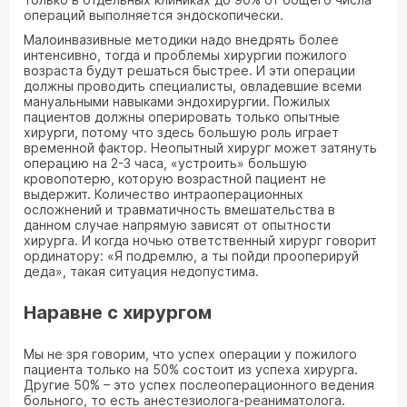
операций выполняется эндоскопически.
Малоинвазивные методики надо внедрять более
интенсивно, тогда и проблемы хирургии пожилого
возраста будут решаться быстрее. И эти операции
должны проводить специалисты, овладевшие всеми
мануальными навыками эндохирургии. Пожилых
пациентов должны оперировать только опытные
хирурги, потому что здесь большую роль играет
временной фактор. Неопытный хирург может затянуть
операцию на 2-3 часа, «устроить» большую
кровопотерю, которую возрастной пациент не
выдержит. Количество интраоперационных
осложнений и травматичность вмешательства в
данном случае напрямую зависят от опытности
хирурга. И когда ночью ответственный хирург говорит
ординатору: «Я подремлю, а ты пойди прооперируй
деда», такая ситуация недопустима.
Наравне с хирургом
Мы не зря говорим, что успех операции у пожилого
пациента только на 50% состоит из успеха хирурга.
Другие 50% – это успех послеоперационного ведения
больного, то есть анестезиолога-реаниматолога.