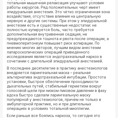
тотальная мышечная релаксация улучшают условия
работы хирургов. Ряд положительных черт имеет
эпидуральная анестезия. Это чётко ограниченная зона
воздействия, отсутствие влияния на центральную
нервную и другие системы. При этом у эпидуральной
анестезии есть и существенные недостатки: не
полностью купируется боль, часто требуется
дополнительная внутривенная седация, не
предупреждаются тошнота и рвота после операции, а
пневмоперитонеум повышает риск аспирации. По
мнению многих авторов, лучшим видом анестезии
лапароскопических операций приведённого
исследования является эндотрахеальный наркоз в
сочетании с длительной эпидуральной анестезией.
В последнее десятилетие в практику анестезиологов
внедряется ларингеальная маска – реальная
альтернатива эндотрахеальной интубации. Простота
установки, быстрое обеспечение проходимости
дыхательных путей, стабильный герметизм вокруг
голосовой щели при низком пиковом давлении в фазу
вдоха быстро сделали ларингеальную маску
популярной у анестезиологов, причём не только в
амбулаторной практике, но и при длительных
операциях в условиях тотальной миоплегии.
Если раньше все боялись наркоза, то сегодня это