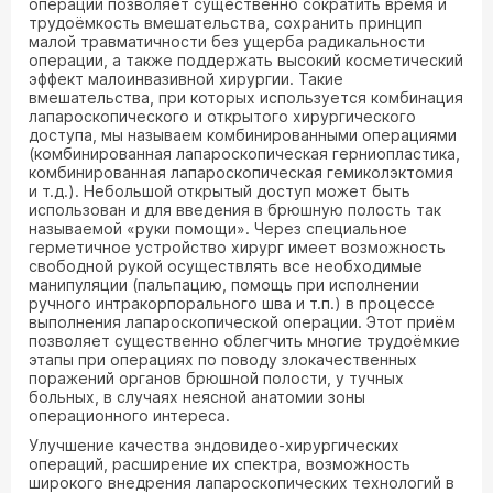
операции позволяет существенно сократить время и
трудоёмкость вмешательства, сохранить принцип
малой травматичности без ущерба радикальности
операции, а также поддержать высокий косметический
эффект малоинвазивной хирургии. Такие
вмешательства, при которых используется комбинация
лапароскопического и открытого хирургического
доступа, мы называем комбинированными операциями
(комбинированная лапароскопическая герниопластика,
комбинированная лапароскопическая гемиколэктомия
и т.д.). Небольшой открытый доступ может быть
использован и для введения в брюшную полость так
называемой «руки помощи». Через специальное
герметичное устройство хирург имеет возможность
свободной рукой осуществлять все необходимые
манипуляции (пальпацию, помощь при исполнении
ручного интракорпорального шва и т.п.) в процессе
выполнения лапароскопической операции. Этот приём
позволяет существенно облегчить многие трудоёмкие
этапы при операциях по поводу злокачественных
поражений органов брюшной полости, у тучных
больных, в случаях неясной анатомии зоны
операционного интереса.
Улучшение качества эндовидео-хирургических
операций, расширение их спектра, возможность
широкого внедрения лапароскопических технологий в