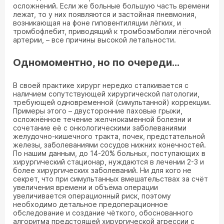
осложнений. Если же больные большую часть времени
лежат, то у них появляются и застойная пневмония,
возникающая на фоне гиповентиляции лёгких, и
тромбофлебит, приводящий к тромбоэмболии лёгочной
артерии, – все причины высокой летальности.
Одномоментно, но по очереди…
В своей практике хирург нередко сталкивается с
наличием сопутствующей хирургической патологии,
требующей одновременной (симультанной) коррекции.
Примеры этого – двусторонние паховые грыжи,
осложнённое течение желчнокаменной болезни и
сочетание её с онкологическими заболеваниями
желудочно-кишечного тракта, почек, предстательной
железы, заболеваниями сосудов нижних конечностей.
По нашим данным, до 14-20% больных, поступающих в
хирургический стационар, нуждаются в лечении 2-3 и
более хирургических заболеваний. Ни для кого не
секрет, что при симультанных вмешательствах за счёт
увеличения времени и объёма операции
увеличивается операционный риск, поэтому
необходимо детальное предоперационное
обследование и создание чёткого, обоснованного
алгоритма предстоящей хирургической агрессии с