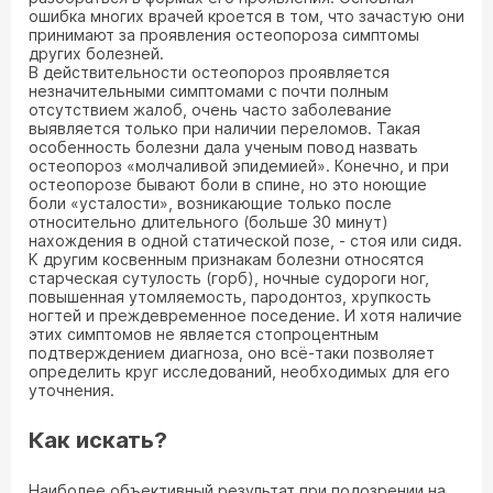
ошибка многих врачей кроется в том, что зачастую они
принимают за проявления остеопороза симптомы
других болезней.
В действительности остеопороз проявляется
незначительными симптомами с почти полным
отсутствием жалоб, очень часто заболевание
выявляется только при наличии переломов. Такая
особенность болезни дала ученым повод назвать
остеопороз «молчаливой эпидемией». Конечно, и при
остеопорозе бывают боли в спине, но это ноющие
боли «усталости», возникающие только после
относительно длительного (больше 30 минут)
нахождения в одной статической позе, - стоя или сидя.
К другим косвенным признакам болезни относятся
старческая сутулость (горб), ночные судороги ног,
повышенная утомляемость, пародонтоз, хрупкость
ногтей и преждевременное поседение. И хотя наличие
этих симптомов не является стопроцентным
подтверждением диагноза, оно всё-таки позволяет
определить круг исследований, необходимых для его
уточнения.
Как искать?
Наиболее объективный результат при подозрении на