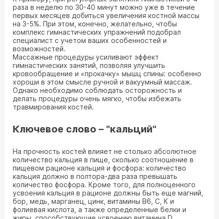
раза в неделю по 30-40 минут можно уже в течение
первых месяцев добиться увеличения костной массы
на 3-5%. При этом, конечно, желательно, чтобы
комплекс гимнастических упражнений подобрал
специалист с учетом ваших особенностей и
возможностей.
Массажные процедуры усиливают эффект
гимнастических занятий, позволяя улучшить
кровообращение и «прокачку» мышц спины: особенно
хороши в этом смысле ручной и вакуумный массаж.
Однако необходимо соблюдать осторожность и
делать процедуры очень мягко, чтобы избежать
травмирования костей.
Ключевое слово – "кальций"
На прочность костей влияет не столько абсолютное
количество кальция в пище, сколько соотношение в
пищевом рационе кальция и фосфора: количество
кальция должно в полтора-два раза превышать
количество фосфора. Кроме того, для полноценного
усвоения кальция в рационе должны быть еще магний,
бор, медь, марганец, цинк, витамины В6, С, К и
фолиевая кислота, а также определенные белки и
жиры, способствующие усвоению витамина D.