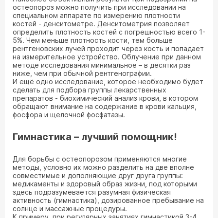
остеопороз можно получить при исследовании на
специальном аппарате по измерению плотности
костей - денситометре. Денситометрия позволяет
определить плотность костей с погрешностью всего 1-
5%. Чем меньше плотность кости, тем больше
рентгеновских лучей проходит через кость и попадает
на измерительное устройство. Облучение при данном
методе исследования минимальное – в десятки раз
ниже, чем при обычной рентгенографии.
И ещё одно исследование, которое необходимо будет
сделать для подбора группы лекарственных
препаратов - биохимический анализ крови, в котором
обращают внимание на содержание в крови кальция,
фосфора и щелочной фосфатазы.
Гимнастика – лучший помощник!
Для борьбы с остеопорозом применяются многие
методы, условно их можно разделить на две вполне
совместимые и дополняющие друг друга группы:
медикаменты и здоровый образ жизни, под которыми
здесь подразумевается разумная физическая
активность (гимнастика), дозированное пребывание на
солнце и массажные процедуры.
К примеру, при регулярных занятиях гимнастикой 3-4