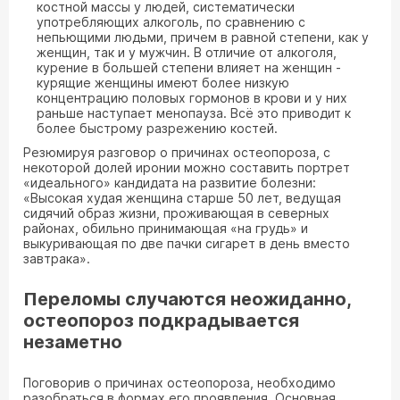
костной массы у людей, систематически
употребляющих алкоголь, по сравнению с
непьющими людьми, причем в равной степени, как у
женщин, так и у мужчин. В отличие от алкоголя,
курение в большей степени влияет на женщин -
курящие женщины имеют более низкую
концентрацию половых гормонов в крови и у них
раньше наступает менопауза. Всё это приводит к
более быстрому разрежению костей.
Резюмируя разговор о причинах остеопороза, с
некоторой долей иронии можно составить портрет
«идеального» кандидата на развитие болезни:
«Высокая худая женщина старше 50 лет, ведущая
сидячий образ жизни, проживающая в северных
районах, обильно принимающая «на грудь» и
выкуривающая по две пачки сигарет в день вместо
завтрака».
Переломы случаются неожиданно,
остеопороз подкрадывается
незаметно
Поговорив о причинах остеопороза, необходимо
разобраться в формах его проявления. Основная