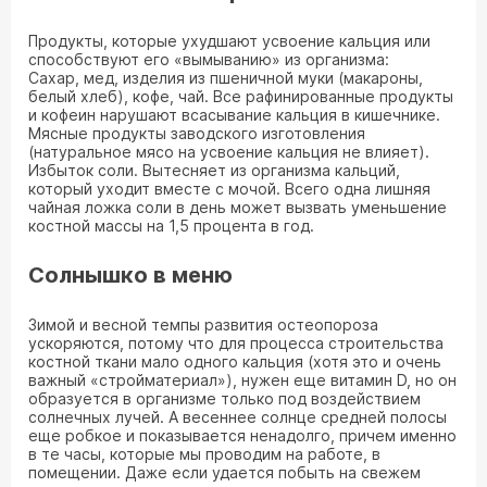
Продукты, которые ухудшают усвоение кальция или
способствуют его «вымыванию» из организма:
Сахар, мед, изделия из пшеничной муки (макароны,
белый хлеб), кофе, чай. Все рафинированные продукты
и кофеин нарушают всасывание кальция в кишечнике.
Мясные продукты заводского изготовления
(натуральное мясо на усвоение кальция не влияет).
Избыток соли. Вытесняет из организма кальций,
который уходит вместе с мочой. Всего одна лишняя
чайная ложка соли в день может вызвать уменьшение
костной массы на 1,5 процента в год.
Солнышко в меню
Зимой и весной темпы развития остеопороза
ускоряются, потому что для процесса строительства
костной ткани мало одного кальция (хотя это и очень
важный «стройматериал»), нужен еще витамин D, но он
образуется в организме только под воздействием
солнечных лучей. А весеннее солнце средней полосы
еще робкое и показывается ненадолго, причем именно
в те часы, которые мы проводим на работе, в
помещении. Даже если удается побыть на свежем