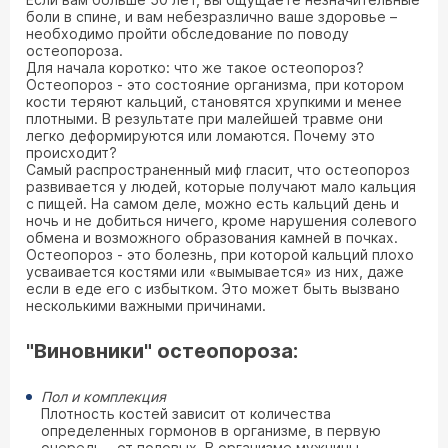
боли в спине, и вам небезразлично ваше здоровье –
необходимо пройти обследование по поводу
остеопороза.
Для начала коротко: что же такое остеопороз?
Остеопороз - это состояние организма, при котором
кости теряют кальций, становятся хрупкими и менее
плотными. В результате при малейшей травме они
легко деформируются или ломаются. Почему это
происходит?
Самый распространенный миф гласит, что остеопороз
развивается у людей, которые получают мало кальция
с пищей. На самом деле, можно есть кальций день и
ночь и не добиться ничего, кроме нарушения солевого
обмена и возможного образования камней в почках.
Остеопороз - это болезнь, при которой кальций плохо
усваивается костями или «вымывается» из них, даже
если в еде его с избытком. Это может быть вызвано
несколькими важными причинами.
"Виновники" остеопороза:
Пол и комплекция
Плотность костей зависит от количества
определенных гормонов в организме, в первую
очередь – от половых. В организме мужчины