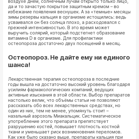
воздухе днем, солнечным лучам открыто только лицо,
да и то зачастую покрытое защитным кремом – во
избежание появления веснушек. А за «темные» месяцы
зимы резервы кальция в организме истощились: ведь
усваивался он без солнца плохо, а расходовался с
прежней интенсивностью. В это время может
выручить солярий, который подстегнет образование
витамина D в организме. Для профилактики
остеопороза достаточно двух посещений в месяц.
Остеопороз. Не дайте ему ни единого
шанса!
Лекарственная терапия остеопороза в последние
годы вышла на достаточно высокий уровень благодаря
усилиям фармакологических компаний, ведущих
активные изыскания в этой области. Выбор препаратов
настолько велик, что объёмы статьи не позволяют
рассказать обо всех лекарственных средствах, но
один из них, тем не менее, упомянуть стоит –
назальный аэрозоль Миакальцик. Систематическое
употребление этого препарата препятствует
разрушению костей, повышает плотность костной
ткани и уменьшает риск возникновения переломов.
Как уже было сказано выше, препараты кальция при