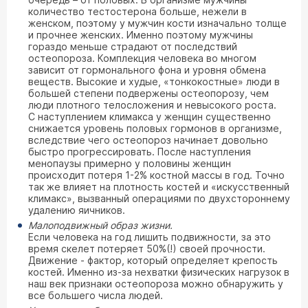
количество тестостерона больше, нежели в
женском, поэтому у мужчин кости изначально толще
и прочнее женских. Именно поэтому мужчины
гораздо меньше страдают от последствий
остеопороза. Комплекция человека во многом
зависит от гормонального фона и уровня обмена
веществ. Высокие и худые, «тонкокостные» люди в
большей степени подвержены остеопорозу, чем
люди плотного телосложения и невысокого роста.
С наступлением климакса у женщин существенно
снижается уровень половых гормонов в организме,
вследствие чего остеопороз начинает довольно
быстро прогрессировать. После наступления
менопаузы примерно у половины женщин
происходит потеря 1-2% костной массы в год. Точно
так же влияет на плотность костей и «искусственный
климакс», вызванный операциями по двухстороннему
удалению яичников.
Малоподвижный образ жизни.
Если человека на год лишить подвижности, за это
время скелет потеряет 50%(!) своей прочности.
Движение - фактор, который определяет крепость
костей. Именно из-за нехватки физических нагрузок в
наш век признаки остеопороза можно обнаружить у
все большего числа людей.