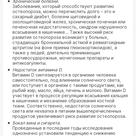
Хронические болезни.
Заболевания, который способствуют развитию
остеопороза, можно перечислять долго – это и
сахарный диабет, болезни щитовидной и
околощитовидной желез, хроническая почечная или
печёночная недостаточность, синдром нарушенного
всасывания в кишечнике... Также высокий риск
развития остеопороза возникает у больных,
страдающих бронхиальной астмой и ревматоидным
артритом (на фоне приема глюкокортикоидов), а
также у людей, длительно принимающих
противосудорожные, мочегонные препараты и
антикоагулянты.
Недостаток витамина D.
Витамин D синтезируется в организме человека
самостоятельно, под влиянием солнечного света,
или поступает в организм с такими продуктами, как
рыбий жир, масло, яйца, печень и молоко. Витамин D
участвует в процессе регуляции всасывания кальция
в кишечнике и механизме образования костной
ткани. Соответственно, недостаток солнечного
света или нехватка в питании вышеперечисленных
продуктов увеличивают риск развития остеопороза.
Бокал вина и сигарета.
Проведенные в последние годы исследования
однозначно установили тенденцию к снижению