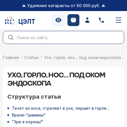
🔥
🔥
Удаление катаракты от 60 000 руб.
ЦЭЛТ
Главная
Статьи
Ухо, горло, нос… под оком эндоскопа
УХО, ГОРЛО, НОС… ПОД ОКОМ
ЭНДОСКОПА
Структура статьи
Течет из носа, стреляет в ухе, першит в горле…
Врачи-"шаманы"
"Зри в корень!"