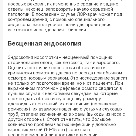
носовых раковин, их измененные средние и задние
отделы, наконец, заподозрить начало серьезной
патологии. В последнем случае ЛОР-врач может под
контролем зрения, с помощью специального
эндоскопа, взять кусочек ткани для проведения
клеточного исследования – биопсии.
Бесценная эндоскопия
Эндоскопия носоглотки – неоценимый помощник
оториноларинголога, как детского, так и взрослого.
Оценить состояние носоглотки объективно и
критически возможно далеко не всегда при обычном
осмотре носовым зеркалом. Это исследование зависит
не только от подготовки врача, но и от пациента. При
выраженном глоточном рефлексе осмотр сводится в
лучшем случае к нескольким секундам, за которые
сложно дать объективную оценку размеру
аденоидных вегетаций, их состоянию (воспаление,
ремиссия), их взаимоотношению с устьями слуховых
труб, степени вклинения их в хоаны (выходы из носа с
другой стороны). Стоит отметить, что большое
количество проблем частых инфекций у довольно
взрослых детей (10-15 лет) кроется в
несвоевременной диагностике и лечении