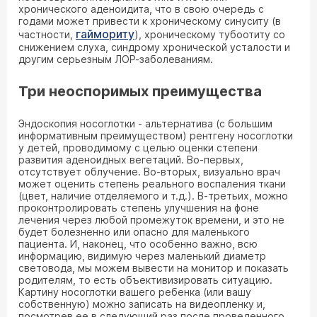
хронического аденоидита, что в свою очередь с
годами может привести к хроническому синуситу (в
гаймориту
частности,
), хроническому тубоотиту со
снижением слуха, синдрому хронической усталости и
другим серьезным ЛОР-заболеваниям.
Три неоспоримых преимущества
Эндоскопия носоглотки - альтернатива (с большим
информативным преимуществом) рентгену носоглотки
у детей, проводимому с целью оценки степени
развития аденоидных вегетаций. Во-первых,
отсутствует облучение. Во-вторых, визуально врач
может оценить степень реального воспаления ткани
(цвет, наличие отделяемого и т.д.). В-третьих, можно
проконтролировать степень улучшения на фоне
лечения через любой промежуток времени, и это не
будет болезненно или опасно для маленького
пациента. И, наконец, что особенно важно, всю
информацию, видимую через маленький диаметр
световода, мы можем вывести на монитор и показать
родителям, то есть объективизировать ситуацию.
Картину носоглотки вашего ребенка (или вашу
собственную) можно записать на видеопленку и,
посмотрев ее в следующий раз после проведенного