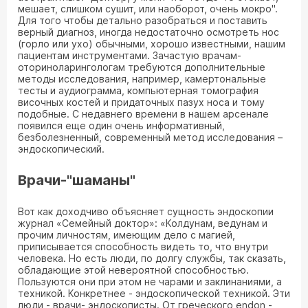
мешает, слишком сушит, или наоборот, очень мокро".
Для того чтобы детально разобраться и поставить
верный диагноз, иногда недостаточно осмотреть нос
(горло или ухо) обычными, хорошо известными, нашим
пациентам инструментами. Зачастую врачам-
оториноларингологам требуются дополнительные
методы исследования, например, камертональные
тесты и аудиограмма, компьютерная томография
височных костей и придаточных пазух носа и тому
подобные. С недавнего времени в нашем арсенале
появился еще один очень информативный,
безболезненный, современный метод исследования –
эндоскопический.
Врачи-"шаманы"
Вот как доходчиво объясняет сущность эндоскопии
журнал «Семейный доктор»: «Колдунам, ведунам и
прочим личностям, имеющим дело с магией,
приписывается способность видеть то, что внутри
человека. Но есть люди, по долгу службы, так сказать,
обладающие этой невероятной способностью.
Пользуются они при этом не чарами и заклинаниями, а
техникой. Конкретнее - эндоскопической техникой. Эти
люди - врачи- эндоскописты. От греческого endon -