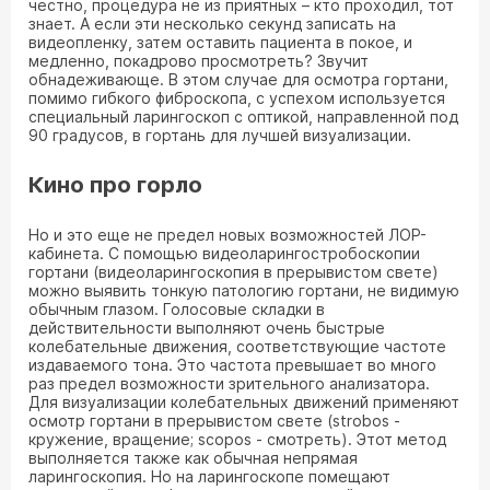
честно, процедура не из приятных – кто проходил, тот
знает. А если эти несколько секунд записать на
видеопленку, затем оставить пациента в покое, и
медленно, покадрово просмотреть? Звучит
обнадеживающе. В этом случае для осмотра гортани,
помимо гибкого фиброскопа, с успехом используется
специальный ларингоскоп с оптикой, направленной под
90 градусов, в гортань для лучшей визуализации.
Кино про горло
Но и это еще не предел новых возможностей ЛОР-
кабинета. С помощью видеоларингостробоскопии
гортани (видеоларингоскопия в прерывистом свете)
можно выявить тонкую патологию гортани, не видимую
обычным глазом. Голосовые складки в
действительности выполняют очень быстрые
колебательные движения, соответствующие частоте
издаваемого тона. Это частота превышает во много
раз предел возможности зрительного анализатора.
Для визуализации колебательных движений применяют
осмотр гортани в прерывистом свете (strobos -
кружение, вращение; scopos - смотреть). Этот метод
выполняется также как обычная непрямая
ларингоскопия. Но на ларингоскопе помещают