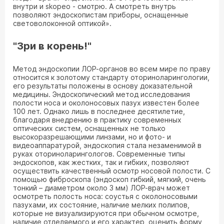
внутри и skopeo - смотрю. А смотреть внутрь
позволяют эндоскопистам приборы, оснащенные
световолоконной оптикой».
"Зри в корень!"
Метод эндоскопии ЛОР-органов во всем мире по праву
относится к золотому стандарту оториноларингологии,
его результаты положены в основу доказательной
медицины. Эндоскопический метод исследования
полости носа и околоносовых пазух известен более
100 лет. Однако лишь в последнее десятилетие,
благодаря внедрению в практику современных
оптических систем, оснащенных не только
высокоразрешающими линзами, но и фото- и
видеоаппаратурой, эндоскопия стала незаменимой в
руках оториноларингологов. Современные типы
эндоскопов, как жестких, так и гибких, позволяют
осуществить качественный осмотр носовой полости. С
помощью фиброскопа (эндоскоп гибкий, мягкий, очень
тонкий – диаметром около 3 мм) ЛОР-врач может
осмотреть полость носа: соустья с околоносовыми
пазухами, их состояние, наличие мелких полипов,
которые не визуализируются при обычном осмотре,
наличие отделяемого и его характер, оценить форму