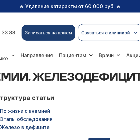
Удаление катаракты от 60 000 руб.
🔥
🔥
 33 88
Записаться на прием
Связаться с клиникой
одефицитная анемия
Направления
Пациентам
Врачи
Акци
ике
ЕМИИ. ЖЕЛЕЗОДЕФИЦИ
труктура статьи
По жизни с анемией
Этапы обследования
Железо в дефиците