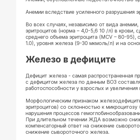
Анемии вследствие усиленного разрушения э
Во всех случаях, независимо от вида анемии,
эритроцитов (норма – 4,0-5,6 10 /л) в крови
среднего объема эритроцита (МСV – 80-95), с
1.0), уровня железа (9-30 мкмоль/л) и на ос
Железо в дефиците
Дефицит железа - самая распространенная п
с дефицитом железа по данным ВОЗ составля
работоспособности у взрослых и увеличения 
Морфологическим признаком железодефицитной
эритроцитов) со склонностью к микроцитозу 
нарушения процессов гемоглобинообразовани
При длительном течении ЖДА возможно сниж
компенсаторный ответ на снижение сывороточ
снижение сывороточного железа.