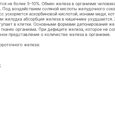
тся не более 5–10%. Обмен железа в организме челове
к. Под воздействием соляной кислоты желудочного сок
сс ускоряется аскорбиновой кислотой, ионами меди, к
ии желудка абсорбция железа в кишечнике ухудшается. 
тупает в клетки. Основными формами депонирования жел
 тканях организма. При дефиците железа, которое не с
ное представление о количестве железа в организме.
ороточного железа:
;