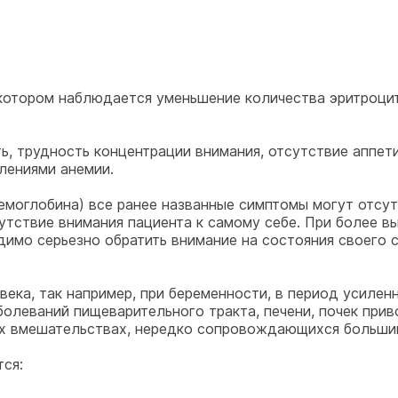
 котором наблюдается уменьшение количества эритроци
, трудность концентрации внимания, отсутствие аппети
лениями анемии.
емоглобина) все ранее названные симптомы могут отсутс
сутствие внимания пациента к самому себе. При более 
одимо серьезно обратить внимание на состояния своего 
ека, так например, при беременности, в период усиленн
олеваний пищеварительного тракта, печени, почек прив
ых вмешательствах, нередко сопровождающихся большим
ся: