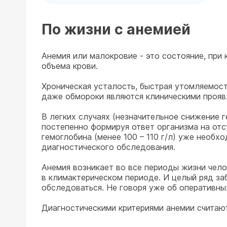
По жизни с анемией
Анемия или малокровие - это состояние, при
объема крови.
Хроническая усталость, быстрая утомляемость
даже обмороки являются клиническими прояв
В легких случаях (незначительное снижение г
постепенно формируя ответ организма на от
гемоглобина (менее 100 – 110 г/л) уже необх
диагностического обследования.
Анемия возникает во все периоды жизни челов
в климактерическом периоде. И целый ряд заб
обследоваться. Не говоря уже об оперативн
Диагностическими критериями анемии считают