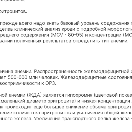
ритроцитов.
 прежде всего надо знать базовый уровень содержания г
, сделав клинический анализ крови с подробной морфоло
реднего содержания (МСV - 80-95) и концентрации (МСН
новании полученных результатов определить тип анемии.
ричина анемии. Распространенность железодефицитной 
ет 500-600 млн человек. Железодефицитные состояния
восприимчивости к ОРЗ.
 анемии (ЖДА) является гипохромия (цветовой показат
(маленький диаметр эритроцита) и низкая концентрация
я происходит еще большее снижение объема эритроцито
ение количества эритроцитов и увеличения общей желе
ного железа. Увеличение транспортного белка железа 