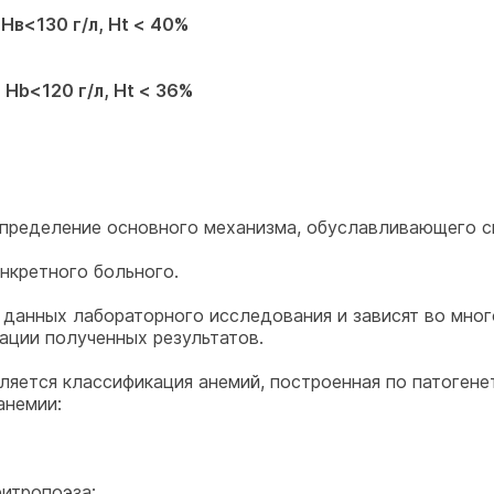
Нв<130 г/л, Нt < 40%
 Hb<120 г/л, Нt < 36%
определение основного механизма, обуславливающего с
онкретного больного.
 данных лабораторного исследования и зависят во мног
тации полученных результатов.
ляется классификация анемий, построенная по патогене
анемии:
итропоэза;