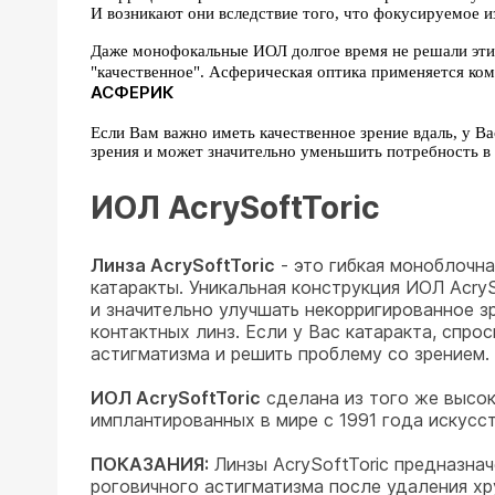
И возникают они вследствие того, что фокусируемое из
Даже монофокальные ИОЛ долгое время не решали этих 
"качественное". Асферическая оптика применяется ко
АСФЕРИК
Если Вам важно иметь качественное зрение вдаль, у В
зрения и может значительно уменьшить потребность в
ИОЛ AcrySoftToric
Линза AcrySoftToric
- это гибкая моноблочна
катаракты. Уникальная конструкция ИОЛ Acry
и значительно улучшать некорригированное зр
контактных линз. Если у Вас катаракта, спрос
астигматизма и решить проблему со зрением.
ИОЛ AcrySoftToric
сделана из того же высок
имплантированных в мире с 1991 года искусс
ПОКАЗАНИЯ:
Линзы AcrySoftToric предназна
роговичного астигматизма после удаления хр