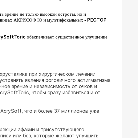
ь зрение не только высокой остроты, но и
РЕСТОР
х линзах АКРИСОФ IQ и мультифокальных -
rySoftToric
обеспечивает существенное улучшение
хрусталика при хирургическом лечении
устранять явления роговичного астигматизма
нное зрение и независимость от очков и
rySoftToric, чтобы сразу избавиться и от
AcrySoft, что и более 37 миллионов уже
ррекции афакии и присутствующего
опией или без, которые желают улучшить