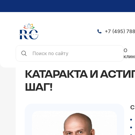
+7 (495) 788
Главная
Статьи
Катаракта и астигматизм? Хо
О
клин
КАТАРАКТА И АСТИ
ШАГ!
С