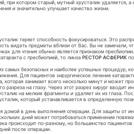
й, при котором старый, мутный хрусталик удаляется, а 
ения и значительно улучшает качество жизни.
усталик теряет способность фокусироваться. Это расп
сть видеть предметы вблизи от Вас. Вы не замечали, ч
чках для чтения обычно является признаком пресбиопии. 
катаракта с пресбиопией, то линза
РЕСТОР АСФЕРИК
по
 из самых безопасных и наиболее успешных процедур, к
жения. Для пациентов хирургическое лечение катаракт
, которая занимает всего несколько минут и может про
о разреза на глазу. Через этот разрез хирург вводит 
сталик на мелкие фрагменты и удаляет их из глаза. Пос
усталик, который устанавливается в определенную поз
 домой в день выполнения операции. Для защиты от ин
ескольких дней может потребоваться применение повязки
ека происходит по-разному, но большинство пациентов 
дней после операции.