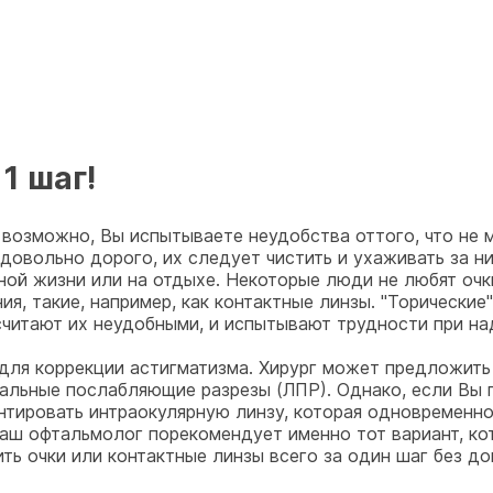
1 шаг!
 возможно, Вы испытываете неудобства оттого, что не 
 довольно дорого, их следует чистить и ухаживать за н
ой жизни или на отдыхе. Некоторые люди не любят очки
я, такие, например, как контактные линзы. "Торически
считают их неудобными, и испытывают трудности при на
для коррекции астигматизма. Хирург может предложить
бальные послабляющие разрезы (ЛПР). Однако, если Вы 
антировать интраокулярную линзу, которая одновременн
Ваш офтальмолог порекомендует именно тот вариант, к
ь очки или контактные линзы всего за один шаг без д