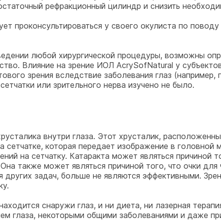
остаточный рефракционный цилиндр и снизить необходим
ет проконсультироваться у своего окулиста по поводу 
ведении любой хирургической процедуры, возможны оп
ство. Влияние на зрение ИОЛ AcrySofNatural у субъект
ового зрения вследствие заболевания глаз (например, 
сетчатки или зрительного нерва изучено не было.
русталика внутри глаза. Этот хрусталик, расположенны
на сетчатке, которая передает изображение в головной 
ний на сетчатку. Катаракта может являться причиной то
. Она также может являться причиной того, что очки для
я других задач, больше не являются эффективными. Зрен
ку.
находится снаружи глаз, и ни диета, ни лазерная терап
ем глаза, некоторыми общими заболеваниями и даже пр