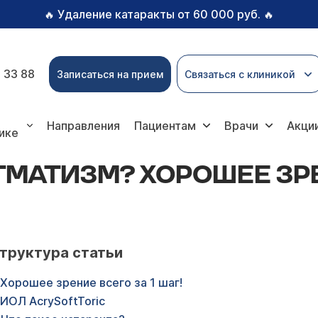
Удаление катаракты от 60 000 руб.
🔥
🔥
 33 88
Записаться на прием
Связаться с клиникой
рошее зрение всего за 1 шаг!
Направления
Пациентам
Врачи
Акци
ике
ГМАТИЗМ? ХОРОШЕЕ ЗРЕ
труктура статьи
Хорошее зрение всего за 1 шаг!
ИОЛ AcrySoftToric