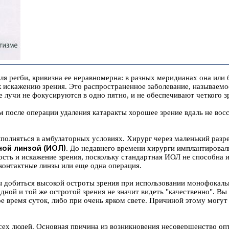
я регби, кривизна ее неравномерна: в разных меридианах она или б
к искажению зрения. Это распространенное заболевание, называем
е лучи не фокусируются в одно пятно, и не обеспечивают четкого з
 после операции удаления катаракты хорошее зрение вдаль не восс
олняться в амбулаторных условиях. Хирург через маленький разре
ой линзой (ИОЛ)
. До недавнего времени хирурги имплантировал
сть и искажение зрения, поскольку стандартная ИОЛ не способна и
контактные линзы или еще одна операция.
 добиться высокой остроты зрения при использовании монофокаль
одной и той же остротой зрения не значит видеть "качественно". В
е время суток, либо при очень ярком свете. Причиной этому могут
сех людей. Основная причина из возникновения несовершенство опт