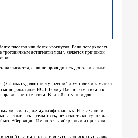
олее плоская или более изогнутая. Если поверхность
ое "роговичным астигматизмом", является причиной
рения.
танавливается, если не проводилась дополнительная
з (2-3 мм.) удаляет помутневший хрусталик и заменяет
и монофокальные ИОЛ. Если у Вас астигматизм, то
справить астигматизм. В такой ситуации для
ных линз или даже мультифокальных. И все чаще и
ы могли заметить размытость, нечеткость контуров или
 быть Аберрации. Именно эти аберрации и призвана
ической системы: глаза и искусственного хрусталика.