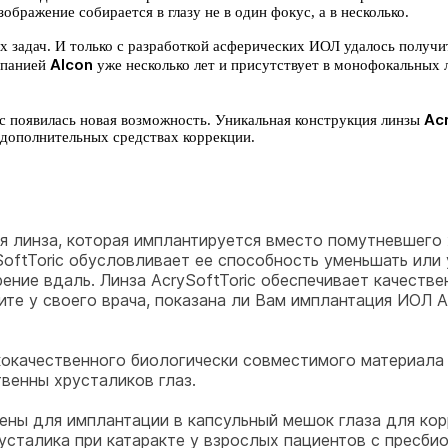
ображение собирается в глазу не в один фокус, а в несколько.
задач. И только с разработкой асферических ИОЛ удалось получит
Alcon
мпанией
уже несколько лет и присутствует в монофокальны
Ac
ас появилась новая возможность. Уникальная конструкция линзы
 дополнительных средствах коррекции.
я линза, которая имплантируется вместо помутневшего 
SoftToric обусловливает ее способность уменьшать или 
ение вдаль. Линза AcrySoftToric обеспечивает качестве
ите у своего врача, показана ли Вам имплантация ИОЛ Ac
окачественного биологически совместимого материала 
твенны хрусталиков глаз.
чены для имплантации в капсульный мешок глаза для ко
усталика при катаракте у взрослых пациентов с пресби