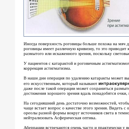
Иногда поверхность роговицы больше похожа на мяч дл
роговицы имеет различную кривизну, то это приводит 
размытого или искаженного зрения, поскольку световы
У пациентов с катарактой и роговичным астигматизмом
коррекция астигматизма.
В наши дни операция по удалению катаракты может вып
интраокулярн
его искусственным, который называют
даже после такой операции может сохраниться размыто
достижения хорошего зрения вдаль понадобятся очки, 
На сегодняшний день достаточно возможностей, чтобы
чаще встает вопрос о качестве этого зрения. Видеть с 
ореолы разной формы вокруг источников света в темно
нейтрализовать Асферическая оптика.
Аберрации встречаются очень часто и практически у в