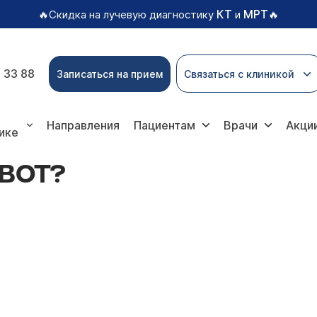
КТ
МРТ
🔥Скидка на лучевую диагностику
и
🔥
 33 88
Записаться на прием
Связаться с клиникой
Направления
Пациентам
Врачи
Акци
ике
ВОТ?