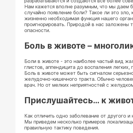
разрабатываются и создаются все более сове
Нам кажется вполне разумным, что мы даем б
случайно появление боли? Такое ли это зло, 
жизненно необходимая функция нашего органи
проигнорировать. Природой в нас заложены т
опасности.
Боль в животе – многоли
Боли в животе - это наиболее частый вид жа
глистов, аппендицита до воспаления легких, п
Боль в животе может быть сигналом серьезно
желудочно-кишечного тракта. Обычно человек
врач. Но от мелких неприятностей с желудком
Прислушайтесь… к живот
Как отличить одно заболевание от другого и
Мы приведем несколько примеров локализации
правильную тактику поведения.