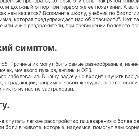
ршенные препараты, которые эту боль "как рукой снимаю
оли должный отпор при первом же ее появлении. А вы з
как нам кажется? Вспомните школу, учебник по биологии,
зма, которая предупреждает нас об опасности". Нет та
е или иные раздражители, при превышении болевого пор
кий симптом.
лоб. Причины их могут быть самые разнообразные, начин
очек, мочевого пузыря, ангины и ОРЗ.
го заболевания. В нашу задачу не входит научить вас 
, страдающий, например, язвой желудка, знает о своей
 никто из нас не застрахован.
у.
 не спутать легкое расстройство пищеварения с более 
 боли в животе, которые, надеемся, помогут вам сорие