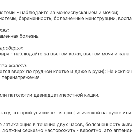
стемы - наблюдайте за мочеиспусканием и мочой;
стемы, беременность, болезненные менструации, воспа
пах:
аменная болезнь.
дреберья:
ыря - наблюдайте за цветом кожи, цветом мочи и кала,
сти живота:
ется вверх по грудной клетке и даже в руки); Не исклю
 перенапряжения.
или патологии двенадцатиперстной кишки.
аху, который усиливается при физической нагрузке или
не затихающие в течение двух часов, болезненность жив
 должны серьезно насторожить - вероятно, это аппенди