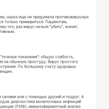
ию, наука еще не придумала противовирусных
ся только примириться. Пациентам,
что, раз вирус нельзя "убить", значит,
ктивным.
 "ложные показания": общую слабость,
ия на обычную простуду. Вирус простого
бострения. По большому счету здоровью
женщин.
и силами или с помощью друзей и подруг. А
методов диагностики мочеполовых инфекций
есценции (РИФ), иммуноферментный анализ