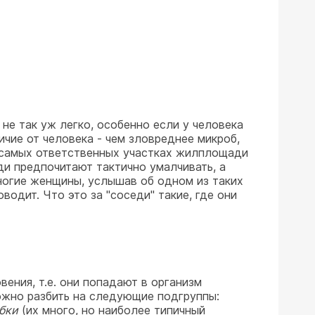
е так уж легко, особенно если у человека
ичие от человека - чем зловреднее микроб,
а самых ответственных участках жилплощади
ди предпочитают тактично умалчивать, а
ногие женщины, услышав об одном из таких
водит. Что это за "соседи" такие, где они
ения, т.е. они попадают в организм
ожно разбить на следующие подгруппы:
бки
(их много, но наиболее типичный