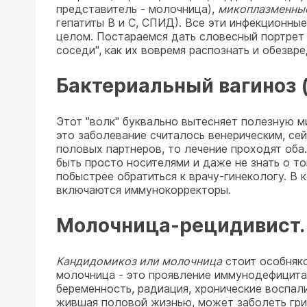
представитель - молочница),
микоплазменны
гепатиты В и С, СПИД). Все эти инфекционны
целом. Постараемся дать словесный портрет 
соседи", как их вовремя распознать и обезвре
Бактериальный вагиноз (
Этот "волк" буквально вытесняет полезную м
это заболевание считалось венерическим, се
половых партнеров, то лечение проходят оба
быть просто носителями и даже не знать о то
побыстрее обратиться к врачу-гинекологу. В
включаются иммунокорректоры.
Молочница-рецидивист.
Кандидомикоз или молочница
стоит особняко
молочница - это проявление иммунодефицита,
беременность, радиация, хронические воспал
жившая половой жизнью, может заболеть гриб