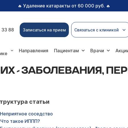
Удаление катаракты от 60 000 руб.
🔥
🔥
 33 88
Записаться на прием
Связаться с клиникой
вания, передающиеся половым путем
Направления
Пациентам
Врачи
Акци
ике
ИХ - ЗАБОЛЕВАНИЯ, П
труктура статьи
Неприятное соседство
Что такое ИППП?