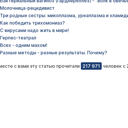
Бактериальный вагиноз (гарднереллез) - "волк в овечь
Молочница-рецидивист
Три родные сестры: микоплазма, уреаплазма и хламид
Как победить трихомониаз?
С вирусами надо жить в мире!
Герпес-театрал
Всех - одним махом!
Разные методы - разные результаты. Почему?
месте с вами эту статью прочитали
217 971
человек с 