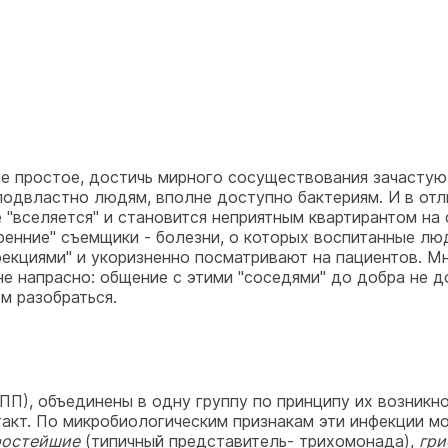
 простое, достичь мирного сосуществования зачастую н
подвластно людям, вполне доступно бактериям. И в отл
е "вселяется" и становится неприятным квартирантом н
ренние" съемщики - болезни, о которых воспитанные лю
екциями" и укоризненно посматривают на пациентов. М
е напрасно: общение с этими "соседями" до добра не до
ем разобраться.
), объединены в одну группу по принципу их возникнов
такт. По микробиологическим признакам эти инфекции м
ростейшие
(типичный представитель- трихомонада),
гри