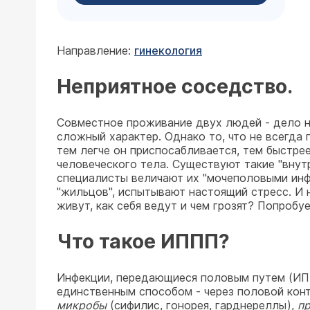
Направление:
гинекология
Неприятное соседство.
Совместное проживание двух людей - дело не
сложный характер. Однако то, что не всегда 
тем легче он приспосабливается, тем быстре
человеческого тела. Существуют такие "внут
специалисты величают их "мочеполовыми инф
"жильцов", испытывают настоящий стресс. И н
живут, как себя ведут и чем грозят? Попробу
Что такое ИППП?
Инфекции, передающиеся половым путем (ИППП
единственным способом - через половой кон
микробы
(сифилис, гонорея, гарднереллы),
п