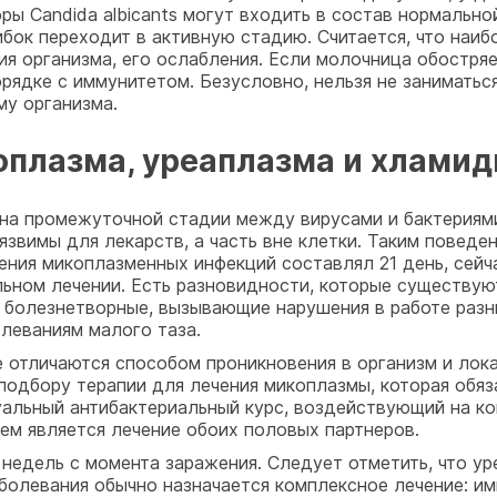
оры Candida albicants могут входить в состав нормальн
рибок переходит в активную стадию. Считается, что на
 организма, его ослабления. Если молочница обостряетс
порядке с иммунитетом. Безусловно, нельзя не занимать
му организма.
оплазма, уреаплазма и хламид
на промежуточной стадии между вирусами и бактериям
уязвимы для лекарств, а часть вне клетки. Таким повед
ния микоплазменных инфекций составлял 21 день, сейча
ьном лечении. Есть разновидности, которые существуют
ть болезнетворные, вызывающие нарушения в работе разн
олеваниям малого таза.
 отличаются способом проникновения в организм и лок
одбору терапии для лечения микоплазмы, которая обяз
альный антибактериальный курс, воздействующий на ко
ем является лечение обоих половых партнеров.
 недель с момента заражения. Следует отметить, что у
аболевания обычно назначается комплексное лечение: и