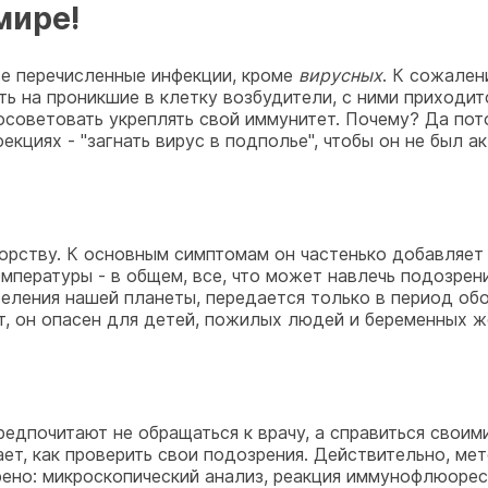
мире!
се перечисленные инфекции, кроме
вирусных
. К сожален
ть на проникшие в клетку возбудители, с ними приходит
ветовать укреплять свой иммунитет. Почему? Да потому 
екциях - "загнать вирус в подполье", чтобы он не был а
творству. К основным симптомам он частенько добавляет
мпературы - в общем, все, что может навлечь подозрен
селения нашей планеты, передается только в период о
т, он опасен для детей, пожилых людей и беременных 
редпочитают не обращаться к врачу, а справиться своим
 знает, как проверить свои подозрения. Действительно, 
дрено: микроскопический анализ, реакция иммунофлюор