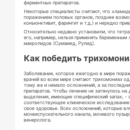
ферментных препаратов.
Некоторые специалисты считают, что
хламид
поражением половых органов, позднее возмож
конъюнктивит, фарингит и т.д.) и нередко п
Относительно недавно установили, что тетр
его, например, нельзя применять беременным
макролидов (Сумамед, Рулид).
Как победить трихомони
Заболевание, которое ежегодно в мире пораж
врачей во всем мире считают трихомониаз о
тому же и немало осложнений, а за последн
препаратов. Чтобы лечение не затянулось на
выделения, имеющие специфический запах, - э
соответствующее клиническое исследование. 
свое здоровье. Всех осложнений, которые вл
мочеиспускательного канала, мочевого пузыр
венеролога.