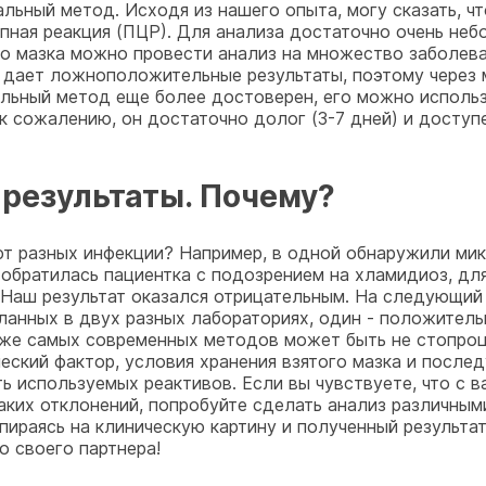
ральный метод. Исходя из нашего опыта, могу сказать, 
ная реакция (ПЦР). Для анализа достаточно очень неб
ого мазка можно провести анализ на множество заболе
да дает ложноположительные результаты, поэтому через
альный метод еще более достоверен, его можно исполь
 к сожалению, он достаточно долог (3-7 дней) и досту
 результаты. Почему?
т разных инфекции? Например, в одной обнаружили мико
 обратилась пациентка с подозрением на хламидиоз, д
Наш результат оказался отрицательным. На следующий 
ланных в двух разных лабораториях, один - положительн
же самых современных методов может быть не стопроц
ческий фактор, условия хранения взятого мазка и после
 используемых реактивов. Если вы чувствуете, что с в
ких отклонений, попробуйте сделать анализ различными
пираясь на клиническую картину и полученный результа
о своего партнера!