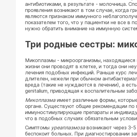
антибиотиками, в результате - молочница. Сп
проявления возникают в том случае, когда г
являются признаком иммунного неблагополучия
показателем того, что у пациентки не все в 
нужно обратить внимание на иммунную систе
Три родные сестры: мик
Микоплазмы - микроорганизмы, находящиеся 
жизни они проводят в клетке, и тогда они не
лечения подобных инфекций. Раньше курс лече
длителен, нежели при обычном антибактериал
вреда (такие не нуждаются в лечении), а ес
genitalium, приводящая к воспалительным заб
Микоплазма
имеет различные формы, которые
органе. Существуют общие рекомендации по п
иммуностимулирующие препараты и индивиду
что в подобных случаях обязательным услови
Симптомы
уреаплазмоза
возникают через 3-5
беспокоит больных. При диагностировании з