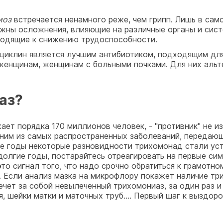
иоз
встречается ненамного реже, чем грипп. Лишь в сам
ны осложнения, влияющие на различные органы и систе
риводящие к снижению трудоспособности.
ациклин является лучшим антибиотиком, подходящим для
 женщинам, женщинам с больными почками. Для них альт
аз?
ает порядка 170 миллионов человек, - "противник" не и
дним из самых распространенных заболеваний, передаю
ие годы некоторые разновидности трихомонад стали ус
 долгие годы, постарайтесь отреагировать на первые си
то сигнал того, что надо срочно обратиться к грамотн
Если анализ мазка на микрофлору покажет наличие три
ечет за собой невылеченный трихомониаз, за один раз и
я, шейки матки и маточных труб.… Первый шаг к выздор