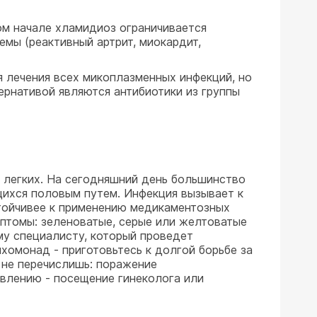
ом начале хламидиоз ограничивается
мы (реактивный артрит, миокардит,
 лечения всех микоплазменных инфекций, но
ернативой являются антибиотики из группы
з легких. На сегодняшний день большинство
щихся половым путем. Инфекция вызывает к
тойчивее к применению медикаментозных
мптомы: зеленоватые, серые или желтоватые
ому специалисту, который проведет
хомонад - приготовьтесь к долгой борьбе за
 не перечислишь: поражение
овлению - посещение гинеколога или