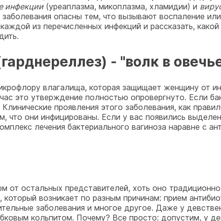
е инфекции
(уреаплазма, микоплазма, хламидии) и
виру
е заболевания опасны тем, что вызывают воспаление или
каждой из перечисленных инфекций и рассказать, какой
дить.
гарднереллез) - "волк в овечье
икрофлору влагалища, которая защищает женщину от ин
йчас это утверждение полностью опровергнуто. Если ба
. Клинические проявления этого заболевания, как прави
м, что они инфицированы. Если у вас появились выделе
 комплекс лечения бактериального вагиноза наравне с а
м от остальных представителей, хоть оно традиционно
 который возникает по разным причинам: прием антибио
ительные заболевания и многое другое. Даже у девстве
ковым кольпитом. Почему? Все просто: допустим, у де