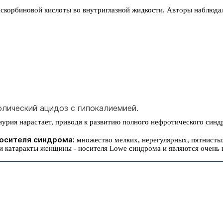
 аскорбиновой кислоты во внутриглазной жидкости. Авторы наблюд
лический ацидоз с гипокалиемией.
нурия нарастает, приводя к развитию полного нефротического синд
осителя синдрома:
множество мелких, нерегулярных, пятнистых
и катаракты женщины - носителя Lowe синдрома и являются очень