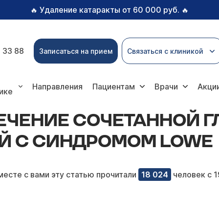
Удаление катаракты от 60 000 руб.
🔥
🔥
 33 88
Записаться на прием
Связаться с клиникой
танной глазной патологии у детей с синдромом Lowe
Направления
Пациентам
Врачи
Акци
ике
ЕЧЕНИЕ СОЧЕТАННОЙ 
ЕЙ С СИНДРОМОМ LOWE
месте с вами эту статью прочитали
18 024
человек с 1