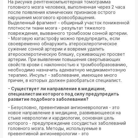
На рисунке рентгенкомпьютерная томограмма
головного мозга человека, выполненная через 2 часа
после появления клинических признаков острого
нарушения мозгового кровообращения.
Выделенный фрагмент - обширный участок пониженной
плотности ткани мозга - результат тяжелого
повреждения, вызванного тромбозом сонной артерии.
- Мозговую катастрофу можно предупредить, если
своевременно обнаружить атеросклеротическое
сужение сонной артерии и вовремя удалить
атеросклеротическую бляшку, суживающую просвет
артерии. При выявлении повышения свертывающих
свойств крови с наклонностью к тромбообразованию,
необходимо назначить адекватную медикаментозную
терапию. Инсульт - заболевание, имеющее много
причин, в которых должен разобраться специалист.
- Существует ли направление в медицине,
специалистам которого под силу предупредить
развитие подобного заболевания?
- Безусловно, превентивная ангионеврология - это
новое направление в медицине, развивающееся на
стыке неврологии и кардиологии, основная цель
которого - предупреждение сосудистых заболеваний
головного мозга. Методы, используемые в
превентивной ангионеврологии - это