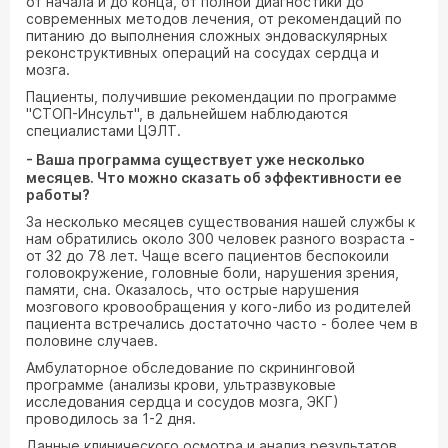
от начала и до конца, от полной диагностики до
современных методов лечения, от рекомендаций по
питанию до выполнения сложных эндоваскулярных
реконструктивных операций на сосудах сердца и
мозга.
Пациенты, получившие рекомендации по программе
"СТОП-Инсульт", в дальнейшем наблюдаются
специалистами ЦЭЛТ.
- Ваша программа существует уже несколько
месяцев. Что можно сказать об эффективности ее
работы?
За несколько месяцев существования нашей службы к
нам обратились около 300 человек разного возраста -
от 32 до 78 лет. Чаще всего пациентов беспокоили
головокружение, головные боли, нарушения зрения,
памяти, сна. Оказалось, что острые нарушения
мозгового кровообращения у кого-либо из родителей
пациента встречались достаточно часто - более чем в
половине случаев.
Амбулаторное обследование по скрининговой
программе (анализы крови, ультразвуковые
исследования сердца и сосудов мозга, ЭКГ)
проводилось за 1-2 дня.
Данные клинического осмотра и анализ результатов