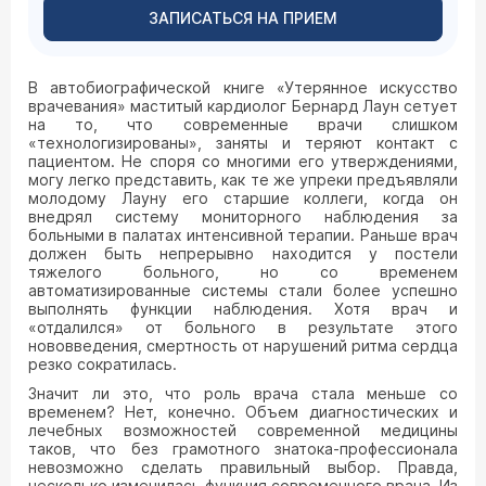
ЗАПИСАТЬСЯ НА ПРИЕМ
В автобиографической книге «Утерянное искусство
врачевания» маститый кардиолог Бернард Лаун сетует
на то, что современные врачи слишком
«технологизированы», заняты и теряют контакт с
пациентом. Не споря со многими его утверждениями,
могу легко представить, как те же упреки предъявляли
молодому Лауну его старшие коллеги, когда он
внедрял систему мониторного наблюдения за
больными в палатах интенсивной терапии. Раньше врач
должен быть непрерывно находится у постели
тяжелого больного, но со временем
автоматизированные системы стали более успешно
выполнять функции наблюдения. Хотя врач и
«отдалился» от больного в результате этого
нововведения, смертность от нарушений ритма сердца
резко сократилась.
Значит ли это, что роль врача стала меньше со
временем? Нет, конечно. Объем диагностических и
лечебных возможностей современной медицины
таков, что без грамотного знатока-профессионала
невозможно сделать правильный выбор. Правда,
несколько изменилась функция современного врача. Из