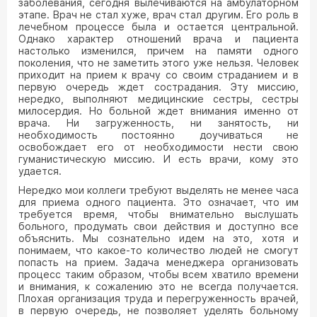
заболевания, сегодня вылечиваются на амбулаторном
этапе. Врач не стал хуже, врач стал другим. Его роль в
лечебном процессе была и остается центральной.
Однако характер отношений врача и пациента
настолько изменился, причем на памяти одного
поколения, что не заметить этого уже нельзя. Человек
приходит на прием к врачу со своим страданием и в
первую очередь ждет сострадания. Эту миссию,
нередко, выполняют медицинские сестры, сестры
милосердия. Но больной ждет внимания именно от
врача. Ни загруженность, ни занятость, ни
необходимость постоянно доучиваться не
освобождает его от необходимости нести свою
гуманистическую миссию. И есть врачи, кому это
удается.
Нередко мои коллеги требуют выделять не менее часа
для приема одного пациента. Это означает, что им
требуется время, чтобы внимательно выслушать
больного, продумать свои действия и доступно все
объяснить. Мы сознательно идем на это, хотя и
понимаем, что какое-то количество людей не смогут
попасть на прием. Задача менеджера организовать
процесс таким образом, чтобы всем хватило времени
и внимания, к сожалению это не всегда получается.
Плохая организация труда и перегруженность врачей,
в первую очередь, не позволяет уделять больному