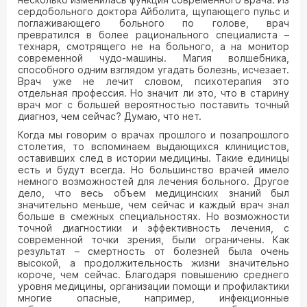
сердобольного доктора Айболита, щупающего пульс и
поглаживающего больного по голове, врач
превратился в более рационального специалиста –
технаря, смотрящего не на больного, а на монитор
современной чудо-машины. Магия волшебника,
способного одним взглядом угадать болезнь, исчезает.
Врач уже не лечит словом, психотерапия это
отдельная профессия. Но значит ли это, что в старину
врач мог с большей вероятностью поставить точный
диагноз, чем сейчас? Думаю, что нет.
Когда мы говорим о врачах прошлого и позапрошлого
столетия, то вспоминаем выдающихся клиницистов,
оставивших след в истории медицины. Такие единицы
есть и будут всегда. Но большинство врачей имело
немного возможностей для лечения больного. Другое
дело, что весь объем медицинских знаний был
значительно меньше, чем сейчас и каждый врач знал
больше в смежных специальностях. Но возможности
точной диагностики и эффективность лечения, с
современной точки зрения, были ограничены. Как
результат – смертность от болезней была очень
высокой, а продолжительность жизни значительно
короче, чем сейчас. Благодаря повышению среднего
уровня медицины, организации помощи и профилактики
многие опасные, например, инфекционные