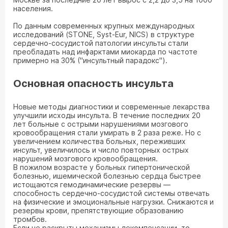
населения.
По данным современных крупных международных
исследований (STONE, Syst-Eur, NICS) в структуре
сердечно-сосудистой патологии инсульты стали
преобладать над инфарктами миокарда по частоте
примерно на 30% ("инсультный парадокс").
Основная опасность инсульта
Новые методы диагностики и современные лекарства
улучшили исходы инсульта. В течение последних 20
лет больные с острыми нарушениями мозгового
кровообращения стали умирать в 2 раза реже. Но с
увеличением количества больных, переживших
инсульт, увеличилось и число повторных острых
нарушений мозгового кровообращения.
В пожилом возрасте у больных гипертонической
болезнью, ишемической болезнью сердца быстрее
истощаются гемодинамические резервы —
способность сердечно-сосудистой системы отвечать
на физические и эмоциональные нагрузки. Снижаются и
резервы крови, препятствующие образованию
тромбов.
Если не раскрыты механизмы декомпенсации, то