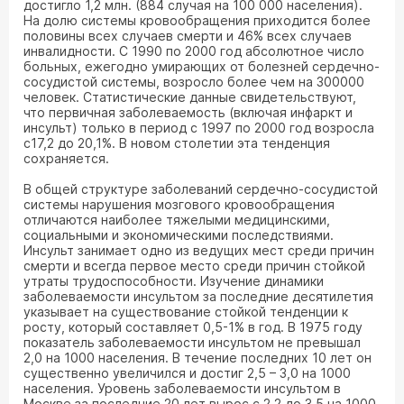
достигло 1,2 млн. (884 случая на 100 000 населения).
На долю системы кровообращения приходится более
половины всех случаев смерти и 46% всех случаев
инвалидности. С 1990 по 2000 год абсолютное число
больных, ежегодно умирающих от болезней сердечно-
сосудистой системы, возросло более чем на 300000
человек. Статистические данные свидетельствуют,
что первичная заболеваемость (включая инфаркт и
инсульт) только в период с 1997 по 2000 год возросла
с17,2 до 20,1%. В новом столетии эта тенденция
сохраняется.
В общей структуре заболеваний сердечно-сосудистой
системы нарушения мозгового кровообращения
отличаются наиболее тяжелыми медицинскими,
социальными и экономическими последствиями.
Инсульт занимает одно из ведущих мест среди причин
смерти и всегда первое место среди причин стойкой
утраты трудоспособности. Изучение динамики
заболеваемости инсультом за последние десятилетия
указывает на существование стойкой тенденции к
росту, который составляет 0,5-1% в год. В 1975 году
показатель заболеваемости инсультом не превышал
2,0 на 1000 населения. В течение последних 10 лет он
существенно увеличился и достиг 2,5 – 3,0 на 1000
населения. Уровень заболеваемости инсультом в
Москве за последние 20 лет вырос с 2,2 до 3,5 на 1000