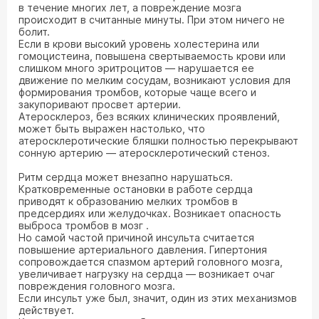
в течение многих лет, а повреждение мозга
происходит в считанные минуты. При этом ничего не
болит.
Если в крови высокий уровень холестерина или
гомоцистеина, повышена свертываемость крови или
слишком много эритроцитов — нарушается ее
движение по мелким сосудам, возникают условия для
формирования тромбов, которые чаще всего и
закупоривают просвет артерии.
Атеросклероз, без всяких клинических проявлений,
может быть выражен настолько, что
атеросклеротические бляшки полностью перекрывают
сонную артерию — атеросклеротический стеноз.
Ритм сердца может внезапно нарушаться.
Кратковременные остановки в работе сердца
приводят к образованию мелких тромбов в
предсердиях или желудочках. Возникает опасность
выброса тромбов в мозг .
Но самой частой причиной инсульта считается
повышение артериального давления. Гипертония
сопровождается спазмом артерий головного мозга,
увеличивает нагрузку на сердца — возникает очаг
повреждения головного мозга.
Если инсульт уже был, значит, один из этих механизмов
действует.