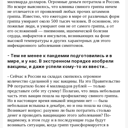
миллиарда долларов. Огромные деньги потратила и Россия.
Но вскоре выяснилось, что клиника свиного гриппа ничем
не отличается от проявлений любых прочих штаммов
гриппа. Известно, что ежегодно в мире от различных форм
гриппа умирают около 500 тысяч человек. В основном, это
пожилые люди, и умирают они не от самого гриппа, а от
его осложнений — пневмонии, ишемической болезни
сердца, инфарктов и инсультов, возникающих на фоне
высокой температуры и других характерных для этого
инфекционного заболевания симптомов.
- Тем не менее к пандемии подготовились и в
мире, и у нас. В экстренном порядке изобрели
вакцины, и даже успели кому-то их ввести...
- Сейчас в России на складах скопилось огромное
количество сделанной у нас вакцины. На это Правительство
РФ потратило более 4 миллиардов рублей — только
представьте себе эту сумму! Полагаю, что лишь небольшая
часть этих вакцин пошла на профилактику свиного гриппа.
Но в настоящее время никакой эпидемии нет — была
небольшая вспышка в декабре, но и она пошла на спад.
Возникает вопрос: разумно ли было потратить столько
денег и проводить вакцинацию этого заболевания? По-
видимому, в этом году и в последующие годы будут
возникать ситуации, когда грипп трансформируется в