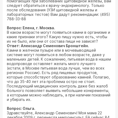
помогающих при заболеваних щитовидной железы, Вам
следует обратиться к врачу-эндокринологу. Только
после обследования (УЗИ щитовидной железы и
лабораторных тестов) Вам дадут рекомендации: (495)
788-33-88
Вопрос: Елена, г. Москва.
В каком возрасте могут появиться камни в организме и
какие признаки этого? Какую пищу нужно есть, чтобы
их не было, или они от состава пищи не зависят?
Ответ: Александр Семенович Бронштейн.
Камни в желчном пузыре или в мочевыводящей
системе могут появиться в любом возрасте, даже у
маленьких детей. К сожалению, питьевая вода в нашем
водопроводе оставляет желать много лучшего
(кстати, в Москве питьевая вода лучше, чем во всех
регионах России). Есть ряд пищевых продуктов,
которые способствуют образованию камней. Полагаю,
что до 35-40 лет эта проблема остро не стоит.
Последующий медицинских контроль даже без жалоб
больного позволяет выявить небольшие конкременты,
а которыми можно наблюдать, а при наличии показаний
и убирать их.
Вопрос: Ольга.
Здравствуйте, Александр Семенович! Моя мама 22
декабря 2009 г. перенесла микроинсульт. Ей сейчас 84