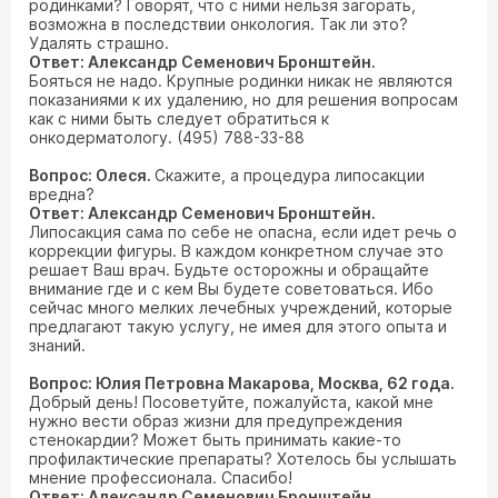
родинками? Говорят, что с ними нельзя загорать,
возможна в последствии онкология. Так ли это?
Удалять страшно.
Ответ: Александр Семенович Бронштейн.
Бояться не надо. Крупные родинки никак не являются
показаниями к их удалению, но для решения вопросам
как с ними быть следует обратиться к
онкодерматологу. (495) 788-33-88
Вопрос: Олеся.
Скажите, а процедура липосакции
вредна?
Ответ: Александр Семенович Бронштейн.
Липосакция сама по себе не опасна, если идет речь о
коррекции фигуры. В каждом конкретном случае это
решает Ваш врач. Будьте осторожны и обращайте
внимание где и с кем Вы будете советоваться. Ибо
сейчас много мелких лечебных учреждений, которые
предлагают такую услугу, не имея для этого опыта и
знаний.
Вопрос: Юлия Петровна Макарова, Москва, 62 года.
Добрый день! Посоветуйте, пожалуйста, какой мне
нужно вести образ жизни для предупреждения
стенокардии? Может быть принимать какие-то
профилактические препараты? Хотелось бы услышать
мнение профессионала. Спасибо!
Ответ: Александр Семенович Бронштейн.