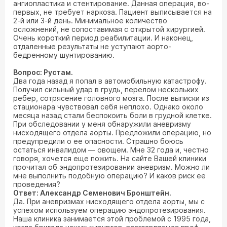
ангиопластика и стентирование. Данная операция, во-
первых, не требует наркоза. Пациент выписывается на
2-й или 3-й день. Минимальное количество
осложнений, не сопоставимая с открытой хирургией.
Очень короткий период реабилитации. И наконец,
отдаленные результаты не уступают аорто-
бедренному шунтированию.
Вопрос: Рустам.
Два года назад я попал в автомобильную катастрофу.
Получил сильный удар в грудь, перелом нескольких
ребер, сотрясение головного мозга. После выписки из
стационара чувствовал себя неплохо. Однако около
месяца назад стали беспокоить боли в грудной клетке.
При обследовании у меня обнаружили аневризму
нисходящего отдела аорты. Предложили операцию, но
предупредили о ее опасности. Страшно боюсь
остаться инвалидом — овощем. Мне 32 года и, честно
говоря, хочется еще пожить. На сайте Вашей клиники
прочитал об эндопротезировании аневризм. Можно ли
мне выполнить подобную операцию? И каков риск ее
проведения?
Ответ: Александр Семенович Бронштейн.
Да. При аневризмах нисходящего отдела аорты, мы с
успехом используем операцию эндопротезирования.
Наша клиника занимается этой проблемой с 1995 года,