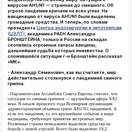
вирусом AH1/N1 — странная до смешного. Об
угрозе пандемии кричали на всех углах. На
вакцинацию от вируса AH1/N1 были выделены
громадные средства. И теперь, по словам
Центра эндохирургии и литотрипсии
президента
(ЦЭЛТ)
, академика РАЕН Александра
БРОНШТЕЙНА, только в России на складах
скопились огромные запасы вакцины,
дальнейшая судьба которых неизвестна. О
сложившейся ситуации г-н Бронштейн рассказал
«МК».
- Александр Семенович, как вы считаете, мир
действительно столкнулся с пандемией свиного
гриппа.
- Парламентская Ассамблея Совета Европы считает, что
ситуация со свиным гриппом — крупнейшая афера XXI
века. В начале прошлого года Всемирная организация
здравоохранения объявила грипп AH1/N1 пандемией. А
если это пандемия, то это крупнейшее событие в мире
медицины, требующее принятия экстренных мер.
Различные страны немедленно выделили средства на
борьбу с новой угрозой. Всего было выделено 19,2