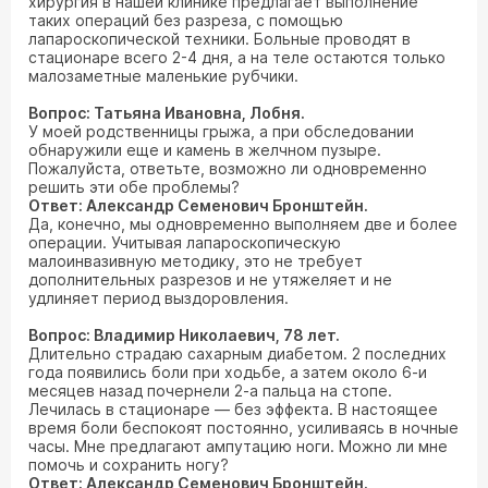
хирургия в нашей клинике предлагает выполнение
таких операций без разреза, с помощью
лапароскопической техники. Больные проводят в
стационаре всего 2-4 дня, а на теле остаются только
малозаметные маленькие рубчики.
Вопрос: Татьяна Ивановна, Лобня.
У моей родственницы грыжа, а при обследовании
обнаружили еще и камень в желчном пузыре.
Пожалуйста, ответьте, возможно ли одновременно
решить эти обе проблемы?
Ответ: Александр Семенович Бронштейн.
Да, конечно, мы одновременно выполняем две и более
операции. Учитывая лапароскопическую
малоинвазивную методику, это не требует
дополнительных разрезов и не утяжеляет и не
удлиняет период выздоровления.
Вопрос: Владимир Николаевич, 78 лет.
Длительно страдаю сахарным диабетом. 2 последних
года появились боли при ходьбе, а затем около 6-и
месяцев назад почернели 2-а пальца на стопе.
Лечилась в стационаре — без эффекта. В настоящее
время боли беспокоят постоянно, усиливаясь в ночные
часы. Мне предлагают ампутацию ноги. Можно ли мне
помочь и сохранить ногу?
Ответ: Александр Семенович Бронштейн.