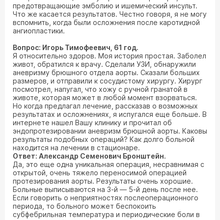
предотвращающие эмболию и ишемический инсульт.
Что же касается результатов. Честно говоря, я не могу
вспомнить, когда были осложнения после каротидной
ангиопластики.
Вопрос: Игорь Тимофеевич, 61 год.
Я относительно здоров. Моя история простая. Заболел
живот, обратился к врачу. Сделали УЗИ, обнаружили
аневризму брюшного отдела аорты. Сказали больших
размеров, и отправили к сосудистому хирургу. Хирург
посмотрел, напугал, что хожу с ручной гранатой в
животе, которая может в любой момент взорваться.
Но когда предлагал лечение, рассказав о возможных
результатах и осложнениях, я испугался еще больше. В
интернете нашел Вашу клинику и прочитал об
эндопротезировании аневризм брюшной аорты. Каковы
результаты подобных операций? Как долго больной
находится на лечении в стационаре.
Ответ: Александр Семенович Бронштейн.
Да, это еще одна уникальная операция, несравнимая с
открытой, очень тяжело переносимой операцией
протезирования аорты. Результаты очень хорошие.
Больные выписываются на 3-й — 5-й день после нее.
Если говорить о неприятностях послеоперационного
периода, то больного может беспокоить
субфебрильная температура и периодические боли в