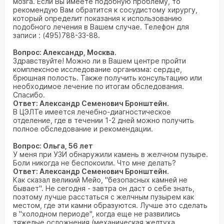
мозга. Если Вы имеете подобную проблему, то
рекомендую Вам обратится к сосудистому хирургу,
который определит показания к использованию
подобного лечения в Вашем случае. Телефон для
записи : (495)788-33-88.
Вопрос: Александр, Москва.
Здравствуйте! Можно ли в Вашем центре пройти
комплексное исследование организма: сердце,
брюшная полость. Также получить консультацию или
необходимое лечение по итогам обследования.
Спасибо.
Ответ: Александр Семенович Бронштейн.
В ЦЭЛТе имеется лечебно-диагностическое
отделение, где в течении 1-2 дней можно получить
полное обследование и рекомендации.
Вопрос: Ольга, 56 лет
У меня при УЗИ обнаружили камень в желчном пузыре.
Боли никогда не беспокоили. Что мне делать?
Ответ: Александр Семенович Бронштейн.
Как сказал великий Мейо, "безопасных камней не
бывает". Не сегодня - завтра он даст о себе знать,
поэтому лучше расстаться с желчным пузырем как
местом, где эти камни образуются. Лучше это сделать
в "холодном периоде", когда еще не развились
тяжелые осложнения (механическая желтуха,