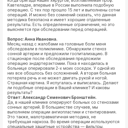
когда бригада наших хирургов, возглавляемая проф.
Кавтеладзе, впервые в России выполнила подобную
операцию. С тех пор прошло 15 лет и выполнены сотни
операций. И можно без сомнений сказать, что данная
методика безопасна и имеет хорошие отдаленные
результаты. Есть определенные ограничения, но это
выясняется при обследовании перед операцией.
Вопрос: Анна Ивановна.
Месяц назад с жалобами на головные боли меня
обследовали в поликлинике. Обнаружили стеноз
сонной артерии и предложили госпитализацию. В
стационаре после обследования предложили
операцию эндартерэктомии. Пока я находилась в
больнице оперировали 2-х моих соседок. У одной из
них все обошлось без осложнений. А вторая больная
потеряла речь и не может двигать рукой и ногой.
Страшная картина. Я испугалась и выписалась. Делают
ли подобные операции в Вашей клинике? И каковы
результаты?
Ответ: Александр Семенович Бронштейн.
Да, в нашей клинике оперируют больных со стенозами
сонных артерий. В большинстве случаев, мы
выполняем операции ангиопластики и стентирования.
Это также, малотравматичная методика, не
требующая наркоза. Во время операции используются
специальные защитные устройства — фильтры,