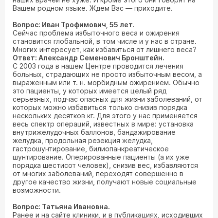
Вашем родном языке. Ждем Вас — приходите.
Вопрос: Иван Трофимович, 55 лет.
Сейчас проблема избыточного веса и ожирения
становится глобальной, в том числе и у нас в стране.
Многих интересует, как избавиться от лишнего веса?
Ответ: Александр Семенович Бронштейн.
С 2003 года в нашем Центре проводится лечения
больных, страдающих не просто избыточным весом, а
выраженным или т. н. морбидным ожирением. Обычно
это пациенты, у которых имеется целый ряд
серьезных, подчас опасных для жизни заболеваний, от
которых можно избавиться только снизив порядка
нескольких десятков кг. Для этого у нас применяется
весь спектр операций, известных в мире: установка
внутрижелудочных баллонов, бандажирование
желудка, продольная резекция желудка,
гастрошунтирование, билиопанкреатическое
шунтирование. Оперированные пациенты (а их уже
порядка шестисот человек), снизив вес, избавляются
от многих заболеваний, переходят совершенно в
другое качество жизни, получают новые социальные
возможности.
Вопрос: Татьяна Ивановна.
Ранее и на сайте клиники, и в публикациях, исходивших