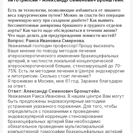
Есть ли технологии, позволяющие избавиться от лишнего
веса хирургическим путем? Можно ли спасти без операции
чернеющую ногу при сахарном диабете? Как выявить
бессимптомные аневризмы брюшного и грудного отделов
аорты? Как часто надо обследоваться в течении жизни?
Что надо делать для предупреждения ломкости костей?
Вопрос:
Раиса Ивановна Смирнова.
Уважаемый господин профессор! Прошу высказать
Ваше мнение по поводу методов лечения
атеросклеротического изменения брахиоцефальных
артерий, в частности локальной концентрической
атеросклеротической бляшки, стенозирующей до 70-
75%. Есть ли методики лечения в Центре эндохирургии
и литотрипсии. Сколько стоит лечение?
Я проживаю в Москве, мне 61 год. Заранее благодарю
за ответ.
Ответ: Александр Семенович Бронштейн.
Уважаемая Раиса Ивановна. В нашем центре Вам могут
быть предложены эндоваскулярные методики
устранения указанного поражения. Для того, чтобы
определиться с показаниями к проведению
эндоваскулярной коррекции стенозирования
брахиоцефальных артерий Вам необходимо
обязательное проведение мультиспиральной
компьютерной томографии брахиоцефальных артерий