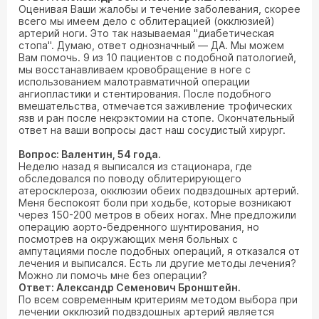
Оценивая Ваши жалобы и течение заболевания, скорее
всего мы имеем дело с облитерацией (окклюзией)
артерий ноги. Это так называемая "диабетическая
стопа". Думаю, ответ однозначный — ДА. Мы можем
Вам помочь. 9 из 10 пациентов с подобной патологией,
мы восстанавливаем кровобращение в ноге с
использованием малотравматичной операции
ангиопластики и стентирования. После подобного
вмешательства, отмечается заживление трофических
язв и ран после некрэктомии на стопе. Окончательный
ответ на ваши вопросы даст наш сосудистый хирург.
Вопрос: Валентин, 54 года.
Неделю назад я выписался из стационара, где
обследовался по поводу облитерирующего
атеросклероза, окклюзии обеих подвздошных артерий.
Меня беспокоят боли при ходьбе, которые возникают
через 150-200 метров в обеих ногах. Мне предложили
операцию аорто-бедренного шунтирования, но
посмотрев на окружающих меня больных с
ампутациями после подобных операций, я отказался от
лечения и выписался. Есть ли другие методы лечения?
Можно ли помочь мне без операции?
Ответ: Александр Семенович Бронштейн.
По всем современным критериям методом выбора при
лечении окклюзий подвздошных артерий является