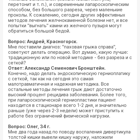
перетонит и т. п.), и современным лапароскопическим
способом, без большого разреза, через маленькие
проколы. К сожалению, сегодня других эффективных
методов лечения желчнокаменной болезни нет, и все
попытки "выгнать" камни из желчного пузыря могут
обратиться большой бедой.
Вопрос: Андрей, Красногорск.
Мне поставили диагноз: "паховая грыжа справа",
советуют делать операцию. Вот думаю, какую лучше:
традиционную или по новой методике - без разреза и с
сеткой?
Ответ: Александр Семенович Бронштейн.
Конечно, надо делать эндоскопическую герниоплатику
с сеткой, так как на сегодня это самая
малотравматичная и надежная методика. Все
остальные методы лечения грыж дают достаточно
высокий процент рецидива заболевания. Более того,
при лапароскопической герниопластики пациент
находится в стационаре всего 1-2 дня, и значительно
раньше (уже через 2-3 недели) может приступить к
работе без ограничений физической нагрузки.
Вопрос: Олег, 34 г.
Мне два года назад по поводу воспаления дивертикула
толстой кишки вывели кишку наружу, наложили