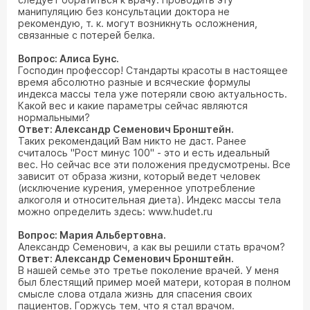
манипуляцию без консультации доктора не
рекомендую, т. к. могут возникнуть осложнения,
связанные с потерей белка.
Вопрос: Алиса Бунс.
Господин профессор! Стандарты красоты в настоящее
время абсолютно разные и всяческие формулы
индекса массы тела уже потеряли свою актуальность.
Какой вес и какие параметры сейчас являются
нормальными?
Ответ: Александр Семенович Бронштейн.
Таких рекомендаций Вам никто не даст. Ранее
считалось "Рост минус 100" - это и есть идеальный
вес. Но сейчас все эти положения предусмотрены. Все
зависит от образа жизни, который ведет человек
(исключение курения, умеренное употребление
алкоголя и относительная диета). Индекс массы тела
можно определить здесь: www.hudet.ru
Вопрос: Мария Альбертовна.
Александр Семенович, а как вы решили стать врачом?
Ответ: Александр Семенович Бронштейн.
В нашей семье это третье поколение врачей. У меня
был блестящий пример моей матери, которая в полном
смысле слова отдала жизнь для спасения своих
пациентов. Горжусь тем, что я стал врачом.