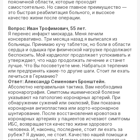
поясничной области, которые проходят
самостоятельно. Но самое главное преимущество —
это быстрая реабилитация больного, и высокое
качество жизни после операции.
Вопрос: Иван Трофимович, 55 лет.
Я перенес инфаркт миокарда. Меня лечили
консервативно. Три месяца назад я выписался из
больницы. Принимаю кучу таблеток, но боли в области
сердца и одышка при физической нагрузке продолжают
беспокоить. Мой кардиолог продолжает успокаивать и
утверждает, что надо продолжать лечение и станет
лучше. Что Вы посоветуете мне. Набраться терпения
или предпринять какие-то другие шаги. Стоит ли ехать
лечиться в Германию?
Ответ: Александр Семенович Бронштейн.
Абсолютно неправильная тактика. Вам необходима
коронарография. Симптомы ишемической болезни
указывают на патологию коронарных артерий. При
обнаружении сужений или окклюзий, Вам показана
коронарная ангиопластика или аорто-коронарное
шунтирование. После восстановления кровотока в
коронарных артериях у пациентов исчезают симптомы
ИБС, возвращается качество жизни здорового
человека. И, наконец, последнее, стоит ли ехать за
рубеж? Я думаю, не стоит. Качество нашей помощи и
наших врачей не хуже. И кроме этого они говорят на