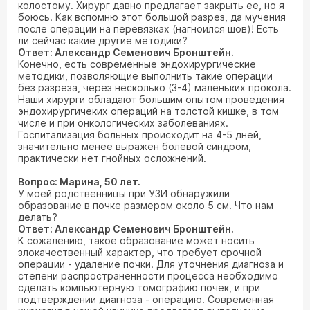
колостому. Хирург давно предлагает закрыть ее, но я
боюсь. Как вспомню этот большой разрез, да мучения
после операции на перевязках (нагноился шов)! Есть
ли сейчас какие другие методики?
Ответ: Александр Семенович Бронштейн.
Конечно, есть современные эндохирургические
методики, позволяющие выполнить такие операции
без разреза, через несколько (3-4) маленьких прокола.
Наши хирурги обладают большим опытом проведения
эндохирургичеких операций на толстой кишке, в том
числе и при онкологических заболеваниях.
Госпитализация больных происходит на 4-5 дней,
значительно менее выражен болевой синдром,
практически нет гнойных осложнений.
Вопрос: Марина, 50 лет.
У моей родственницы при УЗИ обнаружили
образование в почке размером около 5 см. Что нам
делать?
Ответ: Александр Семенович Бронштейн.
К сожалению, такое образование может носить
злокачественный характер, что требует срочной
операции - удаление почки. Для уточнения диагноза и
степени распространенности процесса необходимо
сделать компьютерную томографию почек, и при
подтверждении диагноза - операцию. Современная