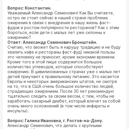
Вопрос: Константин.
Уважаемый Александр Семенович! Как Вы считаете,
остро ли стоит сейчас в нашей стране проблема
ожирения в связи с внедрение в нашу жизнь фаст-
фудов и ростом популярности ресторанов? Как с этим
бороться, если дети с малых лет уже склонны к
ожирению?
Ответ: Александр Семенович Бронштейн.
Считаю, что (может быть я нарушу традицию и не буду
хвалить кафе и рестораны фаст-фуд) никакой пользы
это человеку не приносит, кроме экономии времени.
Кроме того в этой пище содержится большое
количество углеводов, которые способствуют
ожирению. В цивилизованных странах уже с малых лет
детей приучают к правильному питанию. Это касается
Европы и некоторых американских штатов, не смотря
на то, что в США очень большое количество людей,
страдающих ожирением. После 30 лет рекомендую
тщательно следить за своим весом, с тем, чтобы не
заработать сахарный диабет, который влечет за собой
очень много осложнений (в том числе инфаркты и
инсульты).
Вопрос: Галина Ивановна, г. Ростов-на-Дону.
Александр Семенович, что делать с крупными