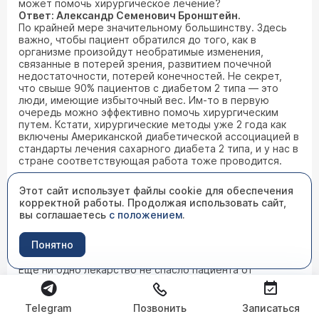
может помочь хирургическое лечение?
Ответ: Александр Семенович Бронштейн.
По крайней мере значительному большинству. Здесь
важно, чтобы пациент обратился до того, как в
организме произойдут необратимые изменения,
связанные в потерей зрения, развитием почечной
недостаточности, потерей конечностей. Не секрет,
что свыше 90% пациентов с диабетом 2 типа — это
люди, имеющие избыточный вес. Им-то в первую
очередь можно эффективно помочь хирургическим
путем. Кстати, хирургические методы уже 2 года как
включены Американской диабетической ассоциацией в
стандарты лечения сахарного диабета 2 типа, и у нас в
стране соответствующая работа тоже проводится.
Вопрос: Дмитрий, пенсионер.
Этот сайт использует файлы cookie для обеспечения
Я пенсионер, как Вы понимаете, в средствах
корректной работы. Продолжая использовать сайт,
ограничен. Страдаю аденомой простаты. В последнее
вы соглашаетесь
с положением
.
время по телевидению и в газетах появилась масса
информации о множестве лекарств от аденомы.
Понятно
Насколько они эффективны?
Ответ: Александр Семенович Бронштейн.
Еще ни одно лекарство не спасло пациента от
аденомы. Несомненно, есть препараты, улучшающие
мочеиспускание. Но, во-первых, саму аденому они не
лечат, а только нивелируют симптомы болезни. Во-
Telegram
Позвонить
Записаться
вторых, чем дольше их принимают, тем менее они