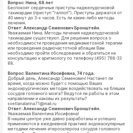
Вопрос: Нина, 68 лет
Беспокоят сердечные приступы наджелудочковой
тахикардии (приступ "галлоп"). Приступы держатся от
40 минут до 3-х часов. Есть ли какие-либо методы
лечения.
Ответ: Александр Семенович Бронштейн.
Уважаемая Нина. Методы лечения наджелудочковой
тахикардии существуют. Для решения вопроса о
необходимости проведения медикаметозной терапии
или проведения радиочастотной аблации Вам
необходимо пройти обследование и обратиться на
консультацию к аритмологу по телефону:(495) 788-33
88.
Вопрос: Валентина Иосифовна, 74 года.
Добрый день, Александр Семенович! Настанет ли
время, когда можно будет с помощью Ваших
эндохирургических методик воздействовать на бляшки
сосудов головного мозга? Ведутся ли работы в этом
направлении и каковы их результаты?
svetlanalarina71@mail.ru
Ответ: Александр Семенович Бронштейн.
Уважаемая Валентина Иосифовна!
В нашем центре уже давно разработаны и успешно
применяются в ежедневной практике эндоваскулярные
методики лечения атеросклероза сосудов головного