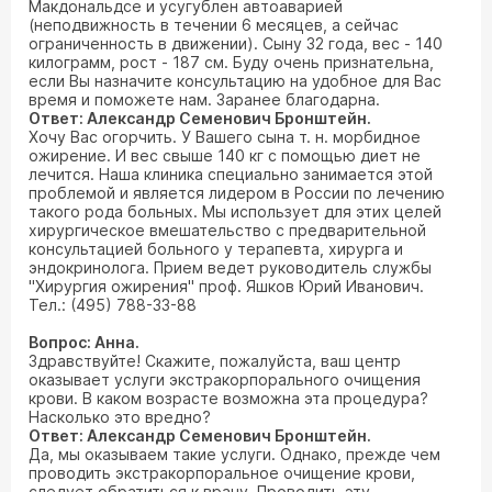
Макдональдсе и усугублен автоаварией
(неподвижность в течении 6 месяцев, а сейчас
ограниченность в движении). Сыну 32 года, вес - 140
килограмм, рост - 187 см. Буду очень признательна,
если Вы назначите консультацию на удобное для Вас
время и поможете нам. Заранее благодарна.
Ответ: Александр Семенович Бронштейн.
Хочу Вас огорчить. У Вашего сына т. н. морбидное
ожирение. И вес свыше 140 кг с помощью диет не
лечится. Наша клиника специально занимается этой
проблемой и является лидером в России по лечению
такого рода больных. Мы использует для этих целей
хирургическое вмешательство с предварительной
консультацией больного у терапевта, хирурга и
эндокринолога. Прием ведет руководитель службы
"Хирургия ожирения" проф. Яшков Юрий Иванович.
Тел.: (495) 788-33-88
Вопрос: Анна.
Здравствуйте! Скажите, пожалуйста, ваш центр
оказывает услуги экстракорпорального очищения
крови. В каком возрасте возможна эта процедура?
Насколько это вредно?
Ответ: Александр Семенович Бронштейн.
Да, мы оказываем такие услуги. Однако, прежде чем
проводить экстракорпоральное очищение крови,
следует обратиться к врачу. Проводить эту