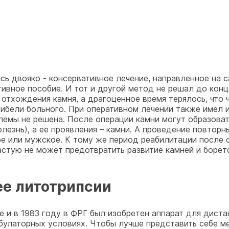
сь двояко - консервативное лечение, направленное на
ивное пособие. И тот и другой метод не решал до кон
отхождения камня, а драгоценное время терялось, что 
гибели больного. При оперативном лечении также имел 
емы не решена. После операции камни могут образоватьс
лезнь), а ее проявления – камни. А проведение повторн
ое или мужское. К тому же период реабилитации после 
стую не может предотвратить развитие камней и борет
ее литотрипсии
е и в 1983 году в ФРГ был изобретен аппарат для дист
булаторных условиях. Чтобы лучше представить себе м