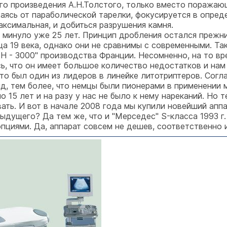
о произведения А.Н.Толстого, только вместо поражающи
аясь от параболической тарелки, фокусируется в опреде
максимальная, и добиться разрушения камня.
 минуло уже 25 лет. Принцип дробления остался прежни
ца 19 века, однако они не сравнимы с современными. Та
 - 3000" производства Франции. Несомненно, на то вре
ь, что он имеет большое количество недостатков и на
 это был один из лидеров в линейке литотриптеров. Согл
нд, тем более, что немцы были пионерами в применении
15 лет и на разу у нас не было к нему нареканий. Но те
ать. И вот в начале 2008 года мы купили новейший апп
едыдущего? Да тем же, что и "Мерседес" S-класса 1993 г
пциями. Да, аппарат совсем не дешев, соответственно 