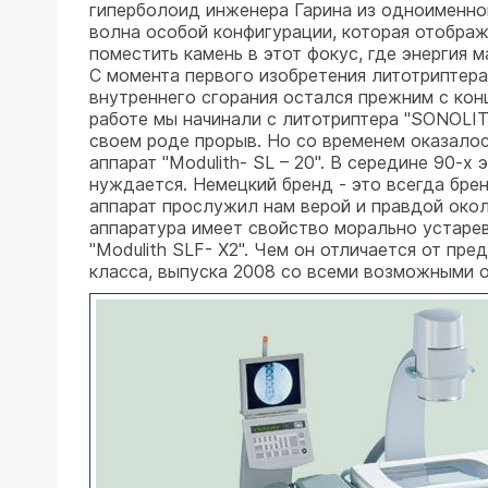
гиперболоид инженера Гарина из одноименног
волна особой конфигурации, которая отображ
поместить камень в этот фокус, где энергия 
С момента первого изобретения литотриптера
внутреннего сгорания остался прежним с кон
работе мы начинали с литотриптера "SONOLITH
своем роде прорыв. Но со временем оказалос
аппарат "Modulith- SL – 20". В середине 90-х
нуждается. Немецкий бренд - это всегда бре
аппарат прослужил нам верой и правдой около 
аппаратура имеет свойство морально устарев
"Modulith SLF- X2". Чем он отличается от пр
класса, выпуска 2008 со всеми возможными о