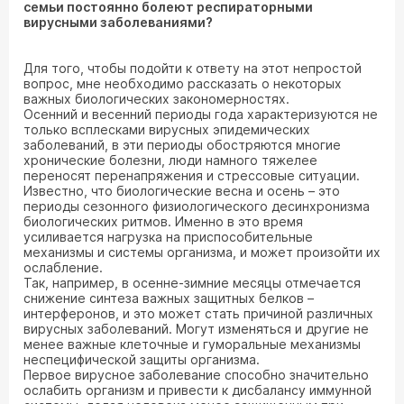
семьи постоянно болеют респираторными
вирусными заболеваниями?
Для того, чтобы подойти к ответу на этот непростой
вопрос, мне необходимо рассказать о некоторых
важных биологических закономерностях.
Осенний и весенний периоды года характеризуются не
только всплесками вирусных эпидемических
заболеваний, в эти периоды обостряются многие
хронические болезни, люди намного тяжелее
переносят перенапряжения и стрессовые ситуации.
Известно, что биологические весна и осень – это
периоды сезонного физиологического десинхронизма
биологических ритмов. Именно в это время
усиливается нагрузка на приспособительные
механизмы и системы организма, и может произойти их
ослабление.
Так, например, в осенне-зимние месяцы отмечается
снижение синтеза важных защитных белков –
интерферонов, и это может стать причиной различных
вирусных заболеваний. Могут изменяться и другие не
менее важные клеточные и гуморальные механизмы
неспецифической защиты организма.
Первое вирусное заболевание способно значительно
ослабить организм и привести к дисбалансу иммунной