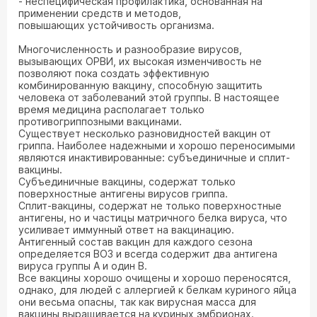
- неспецифическая профилактика, основанная на
применении средств и методов,
повышающих устойчивость организма.
Многочисленность и разнообразие вирусов,
вызывающих ОРВИ, их высокая изменчивость не
позволяют пока создать эффективную
комбинированную вакцину, способную защитить
человека от заболеваний этой группы. В настоящее
время медицина располагает только
противогриппозными вакцинами.
Существует несколько разновидностей вакцин от
гриппа. Наиболее надежными и хорошо переносимыми
являются инактивированные: субъединичные и сплит-
вакцины.
Субъединичные вакцины, содержат только
поверхностные антигены вирусов гриппа.
Сплит-вакцины, содержат не только поверхностные
антигены, но и частицы матричного белка вируса, что
усиливает иммунный ответ на вакцинацию.
Антигенный состав вакцин для каждого сезона
определяется ВОЗ и всегда содержит два антигена
вируса группы А и один В.
Все вакцины хорошо очищены и хорошо переносятся,
однако, для людей с аллергией к белкам куриного яйца
они весьма опасны, так как вирусная масса для
вакцины выращивается на куриных эмбрионах.