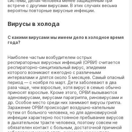
системы, делая человека менее защищенным при
встрече с другими вирусами. В этих случаях весьма
вероятны повторные вирусные инфекции.
Вирусы в холода
С какими вирусами мы имеем дело в холодное время
года?
Наиболее частым возбудителем острых
респираторных вирусных инфекций (ОРВИ) считается
респираторно-синцитиальный вирус, эпидемии
которого возникают ежегодно с различными
интервалами и длятся около 5 месяцев. Самый опасный
период — с ноября по март. Дети заболевают в два
раза чаще, чем взрослые, хотя вирус в семью обычно
приносят взрослые. Кроме этого, ОРВИ вызываются
аденовирусами, вирусами парагриппа, риновирусами и
др. Особое место среди них занимают вирусы гриппа.
Заражение ОРВИ происходит воздушно-капельным
путем от больного человека, но для аденовирусной
инфекции характерно постоянное пребывание вирусов
в дыхательном тракте человека, поэтому совсем не
обязателен контакт с больным, достаточной причиной