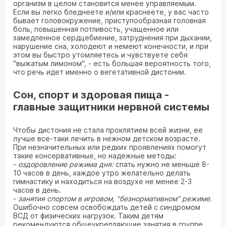
организм в целом становится менее управляемым.
Если вы легко бледнеете и/или краснеете, у вас часто
бывает головокружение, приступообразная головная
боль, повышенная потливость, учащенное или
замедленное сердцебиение, затруднения при дыхании,
нарушение сна, холодеют и немеют конечности, и при
этом вы быстро утомляетесь и чувствуете себя
"выжатым лимоном", - есть большая вероятность того,
что речь идет именно о вегетативной дистонии.
Сон, спорт и здоровая пища -
главные защитники нервной системы
Чтобы дистония не стала проклятием всей жизни, ее
лучше все-таки лечить в нежном детском возрасте.
При незначительных или редких проявлениях помогут
такие консервативные, но надежные методы:
-
оздоровление режима дня:
спать нужно не меньше 8-
10 часов в день, каждое утро желательно делать
гимнастику и находиться на воздухе не менее 2-3
часов в день.
-
занятия спортом в игровом, "безнормативном" режиме.
Ошибочно совсем освобождать детей с синдромом
ВСД от физических нагрузок. Таким детям
рекомендуются общеукрепляющие занятия в группе