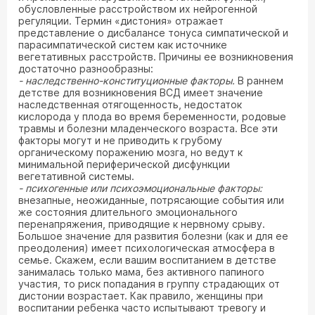
обусловленные расстройством их нейрогенной
регуляции. Термин «дистония» отражает
представление о дисбалансе тонуса симпатической и
парасимпатической систем как источнике
вегетативных расстройств. Причины ее возникновения
достаточно разнообразны:
- наследственно-конституционные факторы.
В раннем
детстве для возникновения ВСД имеет значение
наследственная отягощенность, недостаток
кислорода у плода во время беременности, родовые
травмы и болезни младенческого возраста. Все эти
факторы могут и не приводить к грубому
органическому поражению мозга, но ведут к
минимальной периферической дисфункции
вегетативной системы.
- психогенные или психоэмоциональные факторы:
внезапные, неожиданные, потрясающие события или
же состояния длительного эмоционального
перенапряжения, приводящие к нервному срыву.
Большое значение для развития болезни (как и для ее
преодоления) имеет психологическая атмосфера в
семье. Скажем, если вашим воспитанием в детстве
занималась только мама, без активного папиного
участия, то риск попадания в группу страдающих от
дистонии возрастает. Как правило, женщины при
воспитании ребенка часто испытывают тревогу и