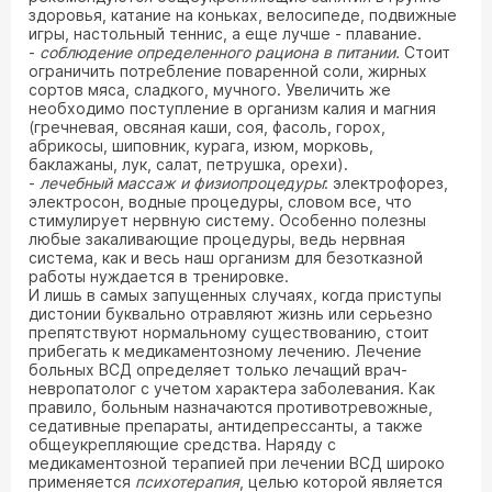
здоровья, катание на коньках, велосипеде, подвижные
игры, настольный теннис, а еще лучше - плавание.
-
соблюдение определенного рациона в питании.
Стоит
ограничить потребление поваренной соли, жирных
сортов мяса, сладкого, мучного. Увеличить же
необходимо поступление в организм калия и магния
(гречневая, овсяная каши, соя, фасоль, горох,
абрикосы, шиповник, курага, изюм, морковь,
баклажаны, лук, салат, петрушка, орехи).
-
лечебный массаж и физиопроцедуры
: электрофорез,
электросон, водные процедуры, словом все, что
стимулирует нервную систему. Особенно полезны
любые закаливающие процедуры, ведь нервная
система, как и весь наш организм для безотказной
работы нуждается в тренировке.
И лишь в самых запущенных случаях, когда приступы
дистонии буквально отравляют жизнь или серьезно
препятствуют нормальному существованию, стоит
прибегать к медикаментозному лечению. Лечение
больных ВСД определяет только лечащий врач-
невропатолог с учетом характера заболевания. Как
правило, больным назначаются противотревожные,
седативные препараты, антидепрессанты, а также
общеукрепляющие средства. Наряду с
медикаментозной терапией при лечении ВСД широко
применяется
психотерапия
, целью которой является