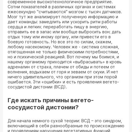
современное высокотехнологичное предприятие.
Сотни показателей в различных органах и системах
ежесекундно "считываются" мозгом с тысяч датчиков.
Mозг тут же анализирует полученную информацию и
дает команды: замедлить или ускорить ритм работы
сердца и легких; переработать пищу в энергию,
отправить ее в запас или вообще выбросить вон; дать
отдых тому или иному органу, или привести его в
боевую готовность. Но все это по силам, скажем,
любому насекомому. Человек же - система сложная,
отягощенная не только физическими потребностями,
но и психической реакцией. Вот почему мы боимся, и
нашему организму приходится «выбрасывать» в кровь
адреналин от страха, плачем от обиды и потеем от
волнения, вздыхаем от горя и зеваем от скуки. И нет
ничего удивительного, что организм при этом порой
ошибается. Эти «ошибки» и есть проявления вегето-
сосудистой дистонии (ВСД).
Где искать причины вегето-
сосудистой дистонии?
Для начала немного сухой теории: ВСД – это синдром,
включающий в себя разнообразные по происхождению
и проявлениям нарушения вегетативных функций,