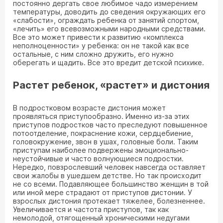
постоянно дергать свое любимое чадо измерением
температуры, доводить до сведения окружающих его
«слабости», ограждать ребенка от занятий спортом,
«лечить» его всевозможными народными средствами.
Все это может привести к развитию «комплекса
неполноценности» у ребенка: он не такой как все
остальные, с ним сложно дружить, его нужно
оберегать и щадить. Все это вредит детской психике.
Растет ребенок, «растет» и дистония
В подростковом возрасте дистония может
проявляться приступообразно. Именно из-за этих
приступов подростков часто преследуют повышенное
потоотделение, покраснение кожи, сердцебиение,
головокружение, звон в ушах, головные боли. Таким
приступам наиболее подвержены эмоционально-
неустойчивые и часто волнующиеся подростки.
Нередко, повзрослевший человек навсегда оставляет
свои жалобы в ушедшем детстве. Но так происходит
не со всеми. Подавляющее большинство женщин в той
или иной мере страдают от приступов дистонии. У
взрослых дистония протекает тяжелее, болезненнее.
Увеличивается и частота приступов, так как
немолодой, отягощенный хроническими недугами