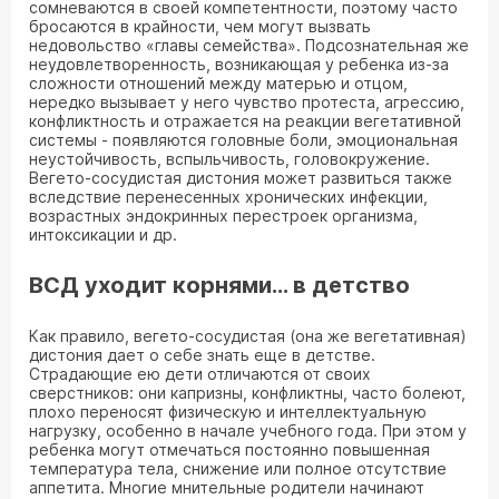
сомневаются в своей компетентности, поэтому часто
бросаются в крайности, чем могут вызвать
недовольство «главы семейства». Подсознательная же
неудовлетворенность, возникающая у ребенка из-за
сложности отношений между матерью и отцом,
нередко вызывает у него чувство протеста, агрессию,
конфликтность и отражается на реакции вегетативной
системы - появляются головные боли, эмоциональная
неустойчивость, вспыльчивость, головокружение.
Вегето-сосудистая дистония может развиться также
вследствие перенесенных хронических инфекции,
возрастных эндокринных перестроек организма,
интоксикации и др.
ВСД уходит корнями… в детство
Как правило, вегето-сосудистая (она же вегетативная)
дистония дает о себе знать еще в детстве.
Страдающие ею дети отличаются от своих
сверстников: они капризны, конфликтны, часто болеют,
плохо переносят физическую и интеллектуальную
нагрузку, особенно в начале учебного года. При этом у
ребенка могут отмечаться постоянно повышенная
температура тела, снижение или полное отсутствие
аппетита. Многие мнительные родители начинают