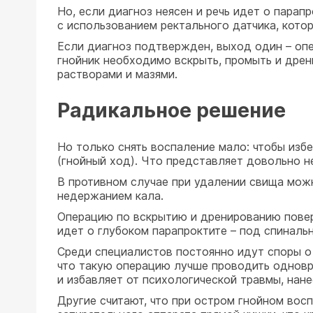
Но, если диагноз неясен и речь идет о пара
с использованием ректального датчика, кото
Если диагноз подтвержден, выход один – опе
гнойник необходимо вскрыть, промыть и дрен
растворами и мазями.
Радикальное решение
Но только снять воспаление мало: чтобы изб
(гнойный ход). Что представляет довольно н
В противном случае при удалении свища мож
недержанием кала.
Операцию по вскрытию и дренированию повер
идет о глубоком парапроктите – под спинальн
Среди специалистов постоянно идут споры о
что такую операцию лучше проводить одновр
и избавляет от психологической травмы, нан
Другие считают, что при остром гнойном во