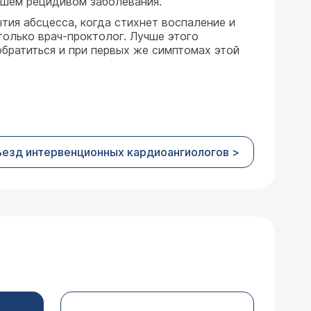
йшем рецидивом заболевания.
ия абсцесса, когда стихнет воспаление и
только врач-проктолог. Лучше этого
обратиться и при первых же симптомах этой
съезд интервенционных кардиоангиологов >