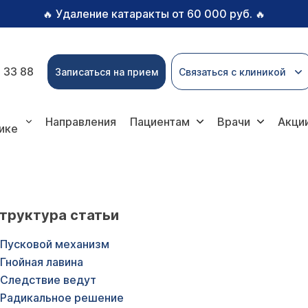
Удаление катаракты от 60 000 руб.
🔥
🔥
 33 88
Записаться на прием
Связаться с клиникой
Направления
Пациентам
Врачи
Акци
ике
труктура статьи
Пусковой механизм
Гнойная лавина
Следствие ведут
Радикальное решение