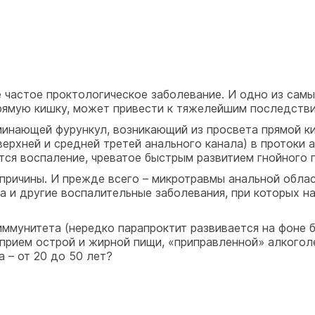
е частое проктологическое заболевание. И одно из сам
рямую кишку, может привести к тяжелейшим последстви
инающей фурункул, возникающий из просвета прямой киш
верхней и средней третей анального канала) в протоки
ется воспаление, чреватое быстрым развитием гнойного 
причины. И прежде всего – микротравмы анальной облас
на и другие воспалительные заболевания, при которых 
ммунитета (нередко парапроктит развивается на фоне 
 прием острой и жирной пищи, «приправленной» алкогол
 – от 20 до 50 лет?