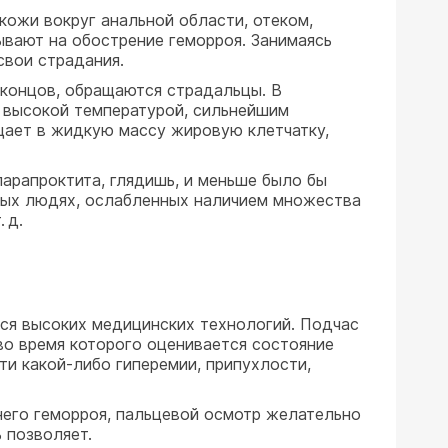
 кожи вокруг анальной области, отеком,
вают на обострение геморроя. Занимаясь
свои страдания.
е концов, обращаются страдальцы. В
с высокой температурой, сильнейшим
щает в жидкую массу жировую клетчатку,
арапроктита, глядишь, и меньше было бы
илых людях, ослабленных наличием множества
 д.
тся высоких медицинских технологий. Подчас
во время которого оценивается состояние
ти какой-либо гиперемии, припухлости,
него геморроя, пальцевой осмотр желательно
 позволяет.