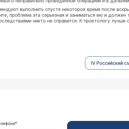
чревато неправильно проведенной операцией и в дальне
ендуют выполнить спустя некоторое время после вскрыт
ите, проблема эта серьезная и заниматься ею и должен 
оследствиями никто не справится. К проктологу лучше 
IV Российский 
елефона*