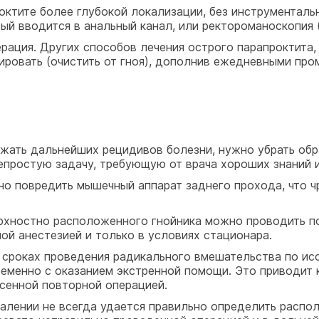
проктите более глубокой локализации, без инструментал
рый вводится в анальный канал, или ректороманоскопия 
рация. Других способов лечения острого парапроктита, 
ировать (очистить от гноя), дополнив ежедневными про
ежать дальнейших рецидивов болезни, нужно убрать об
епростую задачу, требующую от врача хороших знаний 
но повредить мышечный аппарат заднего прохода, что ч
хностно расположенного гнойника можно проводить по
ой анестезией и только в условиях стационара.
 сроках проведения радикального вмешательства по исс
еменно с оказанием экстренной помощи. Это приводит
есенной повторной операцией.
спалении не всегда удается правильно определить расп