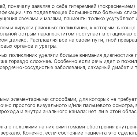
ей, поначалу заявляя о себе гиперемией (покраснением)
ефекации, что подавляющее большинство больных списы
ущения свечами и мазями, пациенты только усугубляют 
лем и хирурги районных поликлиник, к которым, в конц
больной острым парапроктитом поступает в стационар 
ом далеко. Расплавляя все на своем пути, гной превра
ловых органов и уретры.
ных поликлиник уделяли больше внимания диагностике п
 уже гораздо сложнее. Особенно если речь идет о пож
сердечно-сосудистые заболевания, сахарный диабет и т.
мыми элементарными способами, для которых не требуе
очно простого визуального и/или пальцевого осмотра, 
рохода и внутри анального канала: нет ли в этой облас
тита с похожими на них симптомами обострения внутрен
еркало. Конечно, если состояние пациента это сделать