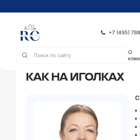
+7 (495) 788
Главная
Статьи
Как на иголках
О
клин
КАК НА ИГОЛКАХ
С